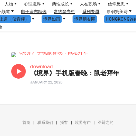
人物
心理境界
两性成长
人在职场
信仰反思
子频道
电子杂志精选
常约瑟专栏
系列专题
原创赞美诗
上道（仅音频）
境界如画
境界朋友圈
HONGKONG连
会
境界春晚
download
《境界》手机版春晚：鼠老拜年
JANUARY 22, 2020
首页
联系我们
播客
境界有声
圣辩之约