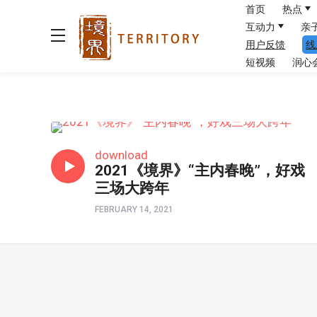
首页
热点
互动力
亲
用户反馈
线
短视频
润心
境界春晚
download
2021《境界》“主内春晚”，好戏
三场大跨年
FEBRUARY 14, 2021