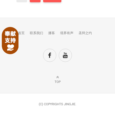
首页
联系我们
播客
境界有声
圣辩之约
TOP
(C) COPYRIGHTS JINGJIE.