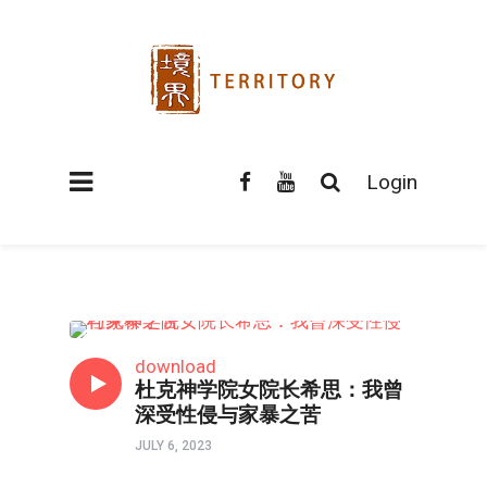
Login
走出性侵伤害
download
杜克神学院女院长希思：我曾
深受性侵与家暴之苦
JULY 6, 2023