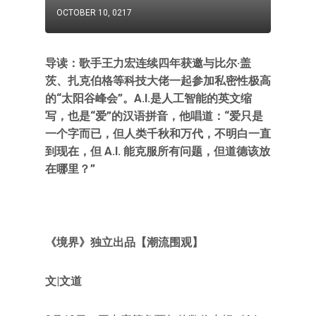
OCTOBER 10, 0217
导读：歌手王力宏连续四年获邀与比尔·盖
茨、扎克伯格等科技大佬一起参加私密性极高
的“太阳谷峰会”。A.I.是人工智能的英文缩
写，也是“爱”的汉语拼音，他唱道：“爱只是
一个字而已，但人类千秋和万代，不明白一直
到现在，但 A.I. 能克服所有问题，但道德该放
在哪里？”
《境界》独立出品【潮流围观】
文|文道