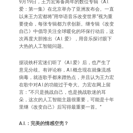
9月19日，王力宏筹备两年的数位专辑《A.I.
爱：第一集》在北京举办了亚洲发布会。一直
以来王力宏都将“用华语音乐改变世界”视为重
要使命，每张专辑都力求创新。继专辑《改变
自己》中倡导关注全球暖化的环保行动后，这
次再度大胆推出《A.I. 爱》，用音乐探讨眼下
大热的人工智能问题。
据说铁杆宏迷们听了《A.I.爱》后，也产生了
意见分歧。有评论称，A.I.概念现在就像流感
病毒，就连歌手都来蹭热点，并且认为王力宏
在歌中对A.I.的功能过于夸大。力宏在网上留
言：“不只是挑战自己，也是挑战歌迷的耳
朵，这次的人工智能主题很重要，可能是十年
里继《改变自己》后写得最重要一首。”
A.I.：完美的情感空壳？