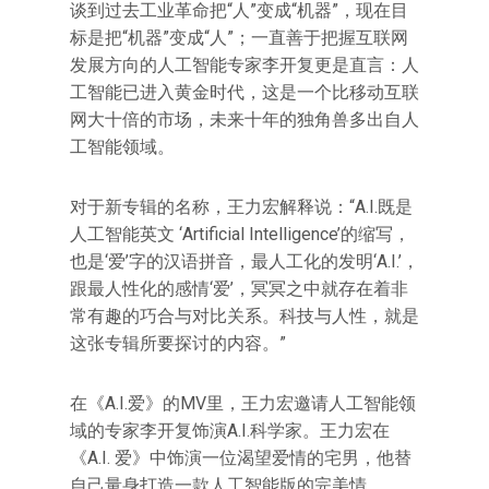
谈到过去工业革命把“人”变成“机器”，现在目
标是把“机器”变成“人”；一直善于把握互联网
发展方向的人工智能专家李开复更是直言：人
工智能已进入黄金时代，这是一个比移动互联
网大十倍的市场，未来十年的独角兽多出自人
工智能领域。
对于新专辑的名称，王力宏解释说：“A.I.既是
人工智能英文 ‘Artificial Intelligence’的缩写，
也是‘爱’字的汉语拼音，最人工化的发明‘A.I.’，
跟最人性化的感情‘爱’，冥冥之中就存在着非
常有趣的巧合与对比关系。科技与人性，就是
这张专辑所要探讨的内容。”
在《A.I.爱》的MV里，王力宏邀请人工智能领
域的专家李开复饰演A.I.科学家。王力宏在
《A.I. 爱》中饰演一位渴望爱情的宅男，他替
自己量身打造一款人工智能版的完美情