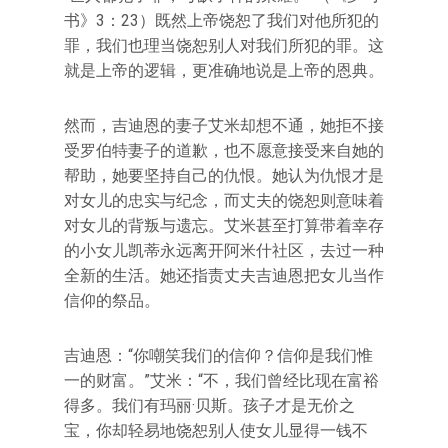
书》3：23）既然上帝饶恕了我们对他所犯的
罪，我们也理当饶恕别人对我们所犯的罪。这
就是上帝的逻辑，更准确地说是上帝的恩典。
然而，吉迪恩的妻子艾米却想不通，她拒不接
受罗伯特妻子的道歉，也不愿意接受来自她的
帮助，她要坚持自己的仇恨。她认为仇恨才是
对女儿的忠实与纪念，而丈夫的饶恕则意味着
对女儿的背叛与遗忘。艾米甚至打算带着幸存
的小女儿凯蒂永远离开阿米什社区，去过一种
全新的生活。她还指责丈夫吉迪恩把女儿当作
信仰的祭品。
吉迪恩：“你嘲笑我们的信仰？信仰是我们惟
一的财富。”艾米：“不，我们曾经比现在富裕
得多。我们有玛丽·贝斯。孩子才是无价之
宝，你却轻易地饶恕别人使女儿显得一钱不