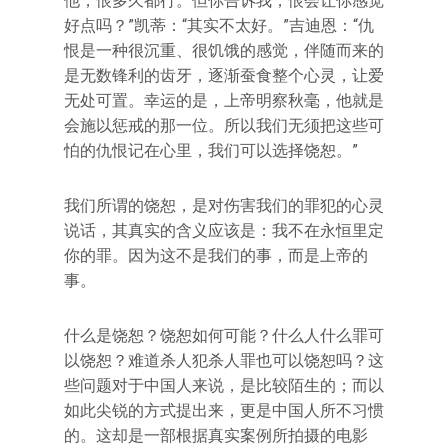
他，恨多久都行。但你告诉我，恨会让你感觉
好点吗？”凯蒂：“其实不太好。”吉迪恩：“仇
恨是一种很沉重、很饥饿的感觉，伴随而来的
是无数锋利的齿牙，逐渐蚕食整个心灵，让爱
无处可置。幸运的是，上帝明察秋毫，他就是
会施以惩戒的那一位。所以我们无须把这些可
怕的仇恨记在心里，我们可以选择饶恕。”
我们所谓的饶恕，是对伤害我们的罪犯的心灵
说话，其真实的含义应该是：我不在永恒里定
你的罪。因为这不是我们的事，而是上帝的
事。
什么是饶恕？饶恕如何可能？什么人什么罪可
以饶恕？难道杀人犯杀人罪也可以饶恕吗？这
些问题对于中国人来说，是比较陌生的；而以
如此尖锐的方式提出来，更是中国人所不习惯
的。这却是一部根据真实案例所拍摄的电影