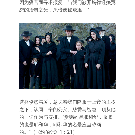
因为痛苦而寻求报复，当我们敞开胸襟迎接宽
恕的治愈之光，黑暗便被放逐……”
选择饶恕与爱，意味着我们降服于上帝的主权
之下，认同上帝的公义、慈爱与智慧，顺从他
的一切作为与安排。“赏赐的是耶和华，收取
的也是耶和华；耶和华的名是应当称颂
的。”（《约伯记》1：21）