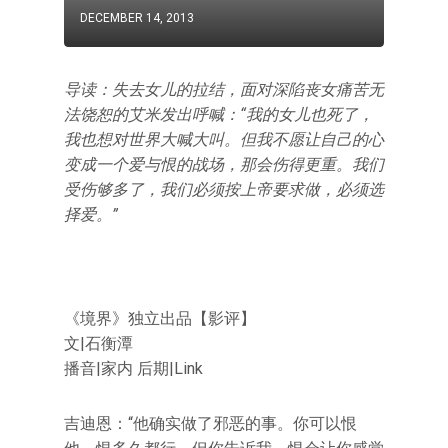
DECEMBER 14, 2013
导读：失去女儿的拉结，面对深陷丧女痛苦无
法饶恕的艾米发出呼喊：“我的女儿也死了，
我也想对世界大喊大叫。但我不愿让自己的心
变成一个爱与恨的战场，那会伤得更重。我们
受伤够多了，我们必须按上帝要求做，必须选
择爱。”
《境界》独立出品【影评】
文|石衡潭
播音|家内 后期|Link
吉迪恩：“他确实做了邪恶的事。你可以恨