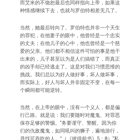
而艾米的不饶恕最后也同样指向上帝，如果这
种情感继续下去，也就与罗伯特相差无几了。
当然，她最后转向了。罗伯特也并非一个天生
的罪犯，在他妻子的眼中，他曾经是一个忠实
的丈夫；在他儿子的心中，他也曾经是一个慈
爱的父亲。他们都不相信这件可怕的事是他干
出来的，儿子甚至以为是人们搞错了，而真正
的凶手却已经逃走了。这是对我们习惯思维的
挑战。我们总以为好人做好事，坏人做坏事，
而实际上，好人与坏人并非固定不变，在每一
个瞬间都可能逆转。
当然，在上帝的眼中，没有一个义人，都是偏
行己路。就是说：我们要随时对魔鬼、对罪恶
保存足够的警惕。“务要谨守、警醒。因为你
们的仇敌魔鬼，如同吼叫的狮子，遍地游行，
寻找可吞吃的人。”（《彼得前书》5：8）“私