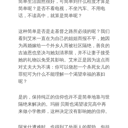
简单生活固然很好，可简单到什么程度才算是
简单呢？是否不看电视，不坐汽车、不用电
话，不读高中，就算是简单呢？
这种简单是否是走基督之路所必须的呢？我们
看到艾米一直在为自己的姐姐而报不平，她因
为再婚嫁给一个外乡人而被社区隔绝，善良的
吉迪恩也坚决与她划清界限，并不让妻子接受
她的礼物以免受其影响。艾米正是因为这点而
对丈夫大为不满：你可以饶恕一个杀死女儿的
罪犯可为什么不能理解一个渴望幸福的寡妇
呢？
是的，保持纯正的信仰也许不是简单地靠与世
隔绝来解决的。玛丽·贝斯也渴望读完高中再
来做小学教师，这种决定没有影响她的信仰。
阿米什遭难时，也得到了外面人的帮助，包括