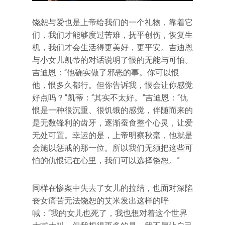
饶恕与爱也是上帝给我们的一个礼物，靠着它
们，我们才能够度过苦难，抚平创伤，恢复生
机，我们才会生活得更美好，更平安。吉迪恩
与小女儿凯蒂的对话说明了恨的无能与可怕。
吉迪恩：“他确实做了邪恶的事。你可以恨
他，恨多久都行。但你告诉我，恨会让你感觉
好点吗？”凯蒂：“其实不太好。”吉迪恩：“仇
恨是一种很沉重、很饥饿的感觉，伴随而来的
是无数锋利的齿牙，逐渐蚕食整个心灵，让爱
无处可置。幸运的是，上帝明察秋毫，他就是
会施以惩戒的那一位。所以我们无须把这些可
怕的仇恨记在心里，我们可以选择饶恕。”
同样在惨案中失去了女儿的拉结，也面对深陷
丧女痛苦无法饶恕的艾米发出这样的呼
喊：“我的女儿也死了，我也想对着这个世界