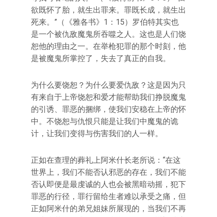
欲既怀了胎，就生出罪来。罪既长成，就生出
死来。”（《雅各书》1：15）罗伯特其实也
是一个被仇敌魔鬼所吞噬之人。这也是人们饶
恕他的理由之一。在举枪犯罪的那个时刻，他
是被魔鬼所掌控了，失去了真正的自我。
为什么要饶恕？为什么要爱仇敌？这是因为只
有来自于上帝饶恕和爱才能帮助我们挣脱魔鬼
的引诱、罪恶的捆绑，使我们安稳在上帝的怀
中。不饶恕与仇恨只能是让我们中魔鬼的诡
计，让我们变得与伤害我们的人一样。
正如在查理的葬礼上阿米什长老所说：“在这
世界上，我们不能否认邪恶的存在，我们不能
否认即便是最虔诚的人也会被黑暗动摇，犯下
罪恶的行径，罪行留给生者难以承受之痛，但
正如阿米什的弟兄姐妹所展现的，当我们不再