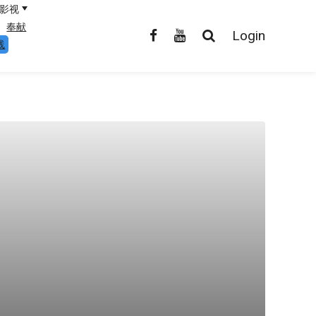
影视
奉献
Login
线