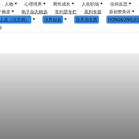
人物
心理境界
两性成长
人在职场
信仰反思
子频道
电子杂志精选
常约瑟专栏
系列专题
原创赞美诗
上道（仅音频）
境界如画
境界朋友圈
HONGKONG连
会