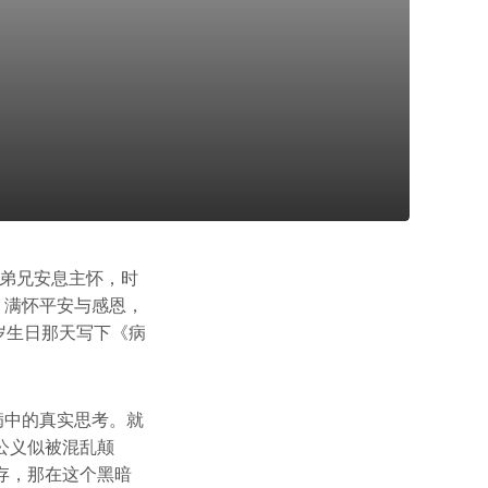
力弟兄安息主怀，时
，满怀平安与感恩，
岁生日那天写下《病
病中的真实思考。就
公义似被混乱颠
存，那在这个黑暗