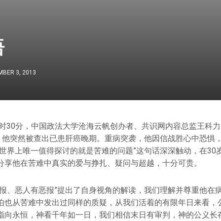
语
BER 3, 2013
日9时30分，中国政法大学沧海云帆创办者、共识网内容总监王科
月，他突然被查出已患肝癌晚期。重病突袭，他因信战胜心中恐惧
“世界上唯一值得探讨的就是苦难的问题”这句话深深触动，在30
分享他在苦难中真实的爱与挣扎、疑问与超越，十分可贵。
好报、恶人有恶报”提出了自身视角的解读，我们理解并尊重他在
伯也从苦难中发出过同样的质疑，从我们活着的有限年日来看，
指向永恒，神看千年如一日，我们相信末日有审判，神的公义长