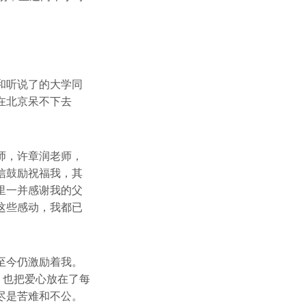
和听说了的大学同
在北京呆不下去
师，许章润老师，
信鼓励祝福我，其
里一并感谢我的父
这些感动，我都已
至今仍激励着我。
，也把爱心放在了每
尽是苦难和不公。