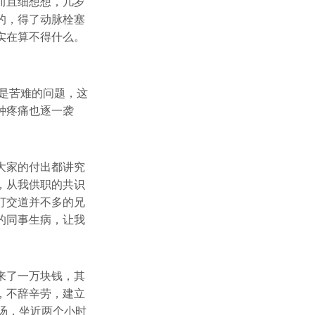
而且细想想，几岁
的，得了动脉栓塞
实在算不得什么。
就是苦难的问题，这
种疼痛也逐一袭
大家的付出都讲究
，从我供职的共识
打交道并不多的兄
的同事生病，让我
来了一万块钱，其
，不辞辛劳，建立
鱼汤，坐近两个小时