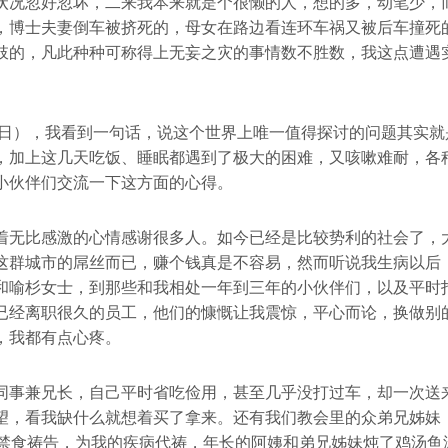
状况忽好忽坏，二来我本来就是个很懒的人，想的多，动笔少，
，博士夫妻倒车被挤死的，母女在路边看连环车祸又被后车撞死
肢的，凡此种种可称得上无妄之灾的事情数不胜数，我这点遭遇
。
24日），我看到一句话，说这个世界上唯一值得探讨的问题其实
，加上这几天吃饭、睡眠都遇到了极大的困难，又咳嗽难耐，各
小伙伴们交流一下这方面的心得。
着无比感激的心情感谢很多人。如今已经是比较势利的社会了，
这群城市的屌丝而已，赚个钱真是不容易，然而听说我生病以后
和喻杉女士，到那些和我相处一年到三年的小伙伴们，以及平时
已经离职很久的员工，他们的慷慨让我震惊，平心而论，换做别
，我都有点心疼。
同事兼兄长，自己平时省吃俭用，甚至几乎没打过车，却一次送
望，看我缺什么就想着买了拿来。还有我们教会里的众弟兄姊妹
告和禁食祷告，为我的疾病代祷，年长的阿姨和弟兄姊妹炖了鸡汤