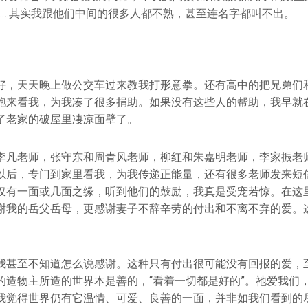
……其实我跟他们中间的很多人都不熟，甚至连名字都叫不出。
好，天天晚上做公交车过来教我打形意拳。还有高中的把兄弟们
跑来看我，为我凑了很多捐助。如果没有这些人的帮助，我早就
了老家的破屋里凄凉面壁了。
李凡老师，张守东和周青风老师，柳红和朱嘉明老师，李家振老
以后，专门到家里看我，为我传递正能量，还有很多老师发来短
仅有一面或几面之缘，听到他们的鼓励，我真是受宠若惊。在这
谢我的岳父岳母，更感谢妻子不辞辛劳的付出和不离不弃的爱。
我甚至不知道怎么说感谢。这种只有付出很可能没有回报的爱，
的造物主所造的世界本是善的，“看着一切都是好的”。祂爱我们
我觉得世界仍有它温情、可爱、良善的一面，并非如我们看到的