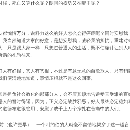
时候，死亡又算什么呢？阴间的权势又在哪里呢？
友都惋惜万分，说科力这么的好人怎么会得癌症呢？同时安慰我
。我当然知道大家的好意，是想安慰我，减轻我的担忧，重建对
人，只是跟大家一样，只想过普通人的生活，既不使诡计让别人
所谓的礼尚往来。
好人有好报，恶人有恶报，不过是有意无意的自欺欺人。只有稍
我们便清楚地知道，事情压根就不是这么回事。
其是担负社会教化的那部分人，会不厌其烦地告诉受苦受难的百
恶人的暂时得逞，因为，正义必定战胜邪恶，好人最终必定稳如
的道德布道很管用，安慰了成千上万个挣扎在苦痛中的人们。
多年前（也许更早），一个叫约伯的人就毫不留情地揭穿了这一谎