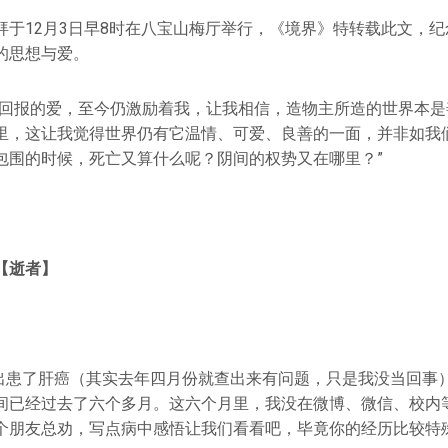
拜于12月3日早8时在八宝山梅厅举行，《境界》特转载此文，
的思想与爱。
有回报的爱，至今仍激励着我，让我相信，造物主所造的世界本是
里，这让我觉得世界仍有它温情、可爱、良善的一面，并非如我
包围的时候，死亡又算什么呢？阴间的权势又在哪里？”
【逝者】
查出患了肝癌（其实去年四月份就查出来有问题，只是我没当回事）
间已经过去了六个多月。这六个月里，我没在微博、微信、校内
个朋友总劝，写点病中感悟让我们看看吧，毕竟你的经历比较特