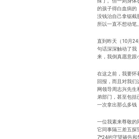
殊了。但一则身体
的孩子得白血病的
没钱治自己拿锯截
所以一直不想动笔
直到昨天（10月
句话深深触动了我
来，我倒真愿意跟
在这之前，我要怀
回报，而且对我们
网领导周志兴先生
弟部门，甚至包括
一次拿出那么多钱
一位我素来尊敬的
它同事隔三差五探
7*24的守望祷