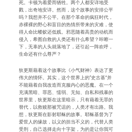
死。卡顿为着爱而牺牲。两个人都安详地受
戮，出奇地安详。然而，这个故事的安排公平
吗？我想并不公平。在那个革命的疯狂时代，
赤裸裸的野心和盲目的热情所带来的灾难，使
得人命比蝼蚁还低贱。邪恶随着高贵的动机而
侵入，希图自救的人类还有什么希望？咔嚓一
下，无辜的人头就落地了，还引起一阵欢呼，
生命还有什么尊严？
狄更斯藉着这个故事比《小气财神》表达了更
伟大的情怀。其实，这个世界上的“史古基”并
不能藉着自我改造而克服内心的恶魔。在一个
充满黑暗、罪恶、懦弱、无知、自私和残暴的
世界里，狄更斯在这里暗示，只有藉着无罪的
替代，以救赎那被咒诅的，人类才有出路。我
想，狄更斯在影射耶稣的故事。耶稣基督为了
爱世人的缘故，以义的担当不义的，代替人类
受刑，自己选择走向十字架，为的是让你我可