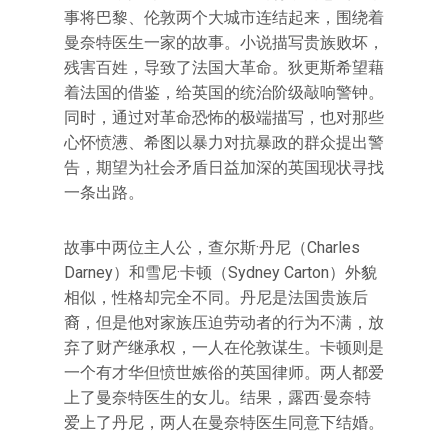
事将巴黎、伦敦两个大城市连结起来，围绕着
曼奈特医生一家的故事。小说描写贵族败坏，
残害百姓，导致了法国大革命。狄更斯希望藉
着法国的借鉴，给英国的统治阶级敲响警钟。
同时，通过对革命恐怖的极端描写，也对那些
心怀愤懑、希图以暴力对抗暴政的群众提出警
告，期望为社会矛盾日益加深的英国现状寻找
一条出路。
故事中两位主人公，查尔斯·丹尼（Charles
Darney）和雪尼·卡顿（Sydney Carton）外貌
相似，性格却完全不同。丹尼是法国贵族后
裔，但是他对家族压迫劳动者的行为不满，放
弃了财产继承权，一人在伦敦谋生。卡顿则是
一个有才华但愤世嫉俗的英国律师。两人都爱
上了曼奈特医生的女儿。结果，露西·曼奈特
爱上了丹尼，两人在曼奈特医生同意下结婚。