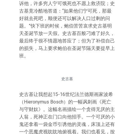
诉他，许多穷人宁可饿死也不愿上救济院；史
古基竟冷酷地答道：“如果他们宁可死，那最
好就去死吧，顺便还可以解决人口过剩的问
题。”快下班的时候，鲍伯苦苦哀求史古基明
天圣诞节放一天假。史古基百般刁难了好久，
最后终于很不情愿地答应了；但为了补偿自己
的损失，马上要求鲍伯在圣诞节隔天要提早上
班。
史古基
史古基让我想起15-16世纪法兰德斯画家波希
（Hieronymus Bosch）的一幅讽刺画《死亡
与守财奴》。这幅名画描绘一个贪得无厌的主
人翁，死神正在门口向他招手。一个可厌的小
鬼还拿着一袋金币引诱他的灵魂，床顶上还有
一个恶魔虎视眈眈地俯视着。我们也看见，按