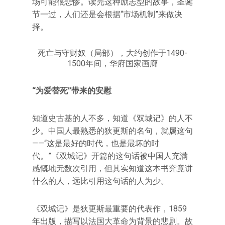
场可能很悲惨。读完这种励志型的故事，圣诞
节一过，人们还是会根据“市场机制”来做决
择。
死亡与守财奴（局部），大约创作于1490-
1500年间，华府国家画廊
“为爱替死”带来的安慰
知道史古基的人不多，知道《双城记》的人不
少。中国人最熟悉的狄更斯的名句，就属这句
——“这是最好的时代，也是最坏的时
代。”《双城记》开篇的这句话被中国人充满
感慨地无数次引用，但其实知道这本书究竟讲
什么的人，远比引用这句话的人为少。
《双城记》是狄更斯最重要的代表作，1859
年出版，描写以法国大革命为背景的悲剧。故