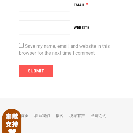
*
EMAIL
WEBSITE
Save my name, email, and website in this
browser for the next time I comment.
首页
联系我们
播客
境界有声
圣辩之约