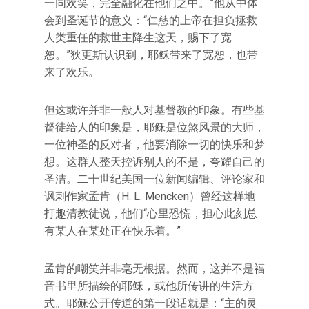
一同欢笑，完全融化在他们之中。”他从中体
会到圣诞节的意义：“仁慈的上帝在担负拯救
人类重任的救世主降生这天，赐下了宽
恕。”狄更斯认识到，耶稣带来了宽恕，也带
来了欢乐。
但这或许并非一般人对基督教的印象。有些基
督徒给人的印象是，耶稣是位煞风景的大师，
一位神圣的反对者，他要消除一切的快乐和梦
想。这群人整天控诉别人的不是，夸耀自己的
圣洁。二十世纪美国一位新闻编辑、评论家和
讽刺作家孟肯（H. L. Mencken）曾经这样地
打趣清教徒说，他们“心里恐慌，担心此刻总
有某人在某处正在快乐着。”
孟肯的嘲笑并非毫无根据。然而，这并不是福
音书里所描绘的耶稣，或他所传讲的生活方
式。耶稣公开传道的第一段话就是：“主的灵