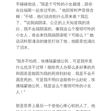
手碰碰他说，“我是个可怜的小女裁缝，跟你
在拉福斯一起坐过牢的。” 他回答时声音很含
糊：“不错，他们说你犯什么罪来着？我忘
了。”“说我搞阴谋。公正的上天知道我的清
白，我不会搞阴谋的。像我这么个瘦弱可怜的
小女人，谁会来找我搞阴谋呢？可能么？” 她
说话时那凄凉的微笑打动了他，他眼里也涌出
了泪水。
“我并不怕死，埃佛瑞蒙德公民，可是我毕竟
什么也没干过呀！能给穷人办那么多好事的共
和国若是能因为我的死得到好处，我是不会不
愿意死的。可是我不明白这能有什么好处，埃
佛瑞蒙德公民，我是这么个瘦弱可怜的小女
人！”
那是世界上最后一个使他心疼心软的人了。他