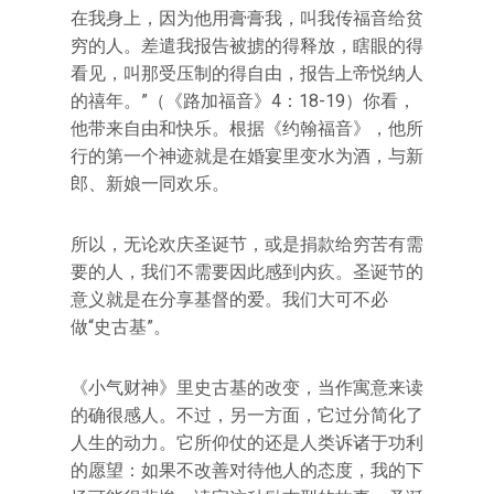
在我身上，因为他用膏膏我，叫我传福音给贫
穷的人。差遣我报告被掳的得释放，瞎眼的得
看见，叫那受压制的得自由，报告上帝悦纳人
的禧年。”（《路加福音》4：18-19）你看，
他带来自由和快乐。根据《约翰福音》，他所
行的第一个神迹就是在婚宴里变水为酒，与新
郎、新娘一同欢乐。
所以，无论欢庆圣诞节，或是捐款给穷苦有需
要的人，我们不需要因此感到内疚。圣诞节的
意义就是在分享基督的爱。我们大可不必
做“史古基”。
《小气财神》里史古基的改变，当作寓意来读
的确很感人。不过，另一方面，它过分简化了
人生的动力。它所仰仗的还是人类诉诸于功利
的愿望：如果不改善对待他人的态度，我的下