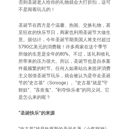
否则圣诞老人给你的礼物就会大打折扣，这可
不是闹着玩儿的！
圣诞节在西方是个温馨、热闹、交换礼物，甚
至狂欢的快乐节日，商家也利用圣诞节大做生
意。据估计，今年圣诞节期美国人将支付超过
5790亿美元的消费额！许多商家在这个季节
所做的生意是全年的80%。不过，送礼和收礼
所带来的压力很大。所以，圣诞节也是自杀案
件最频繁的时节。任何人如果站出来批评消费
主义假借圣诞节玩乐，就会被认为是夺走圣诞
节的“史古基”（Scrooge）。“史古基”就是“守
财奴”、“吝啬鬼”、“剥夺快乐者”的同义词。它
是怎么来的呢？
“圣诞快乐”的来源
“史古基”就是狄更斯的圣诞名著《小气财神》