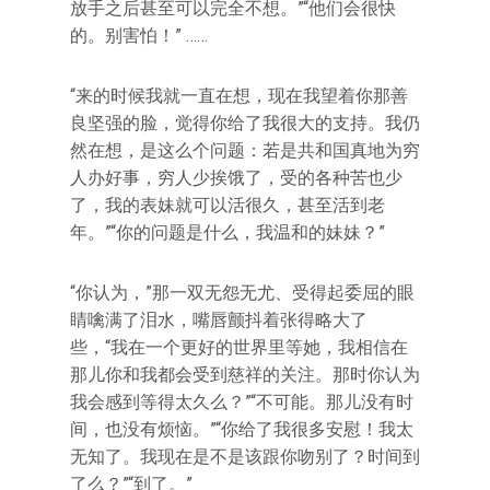
放手之后甚至可以完全不想。”“他们会很快
的。别害怕！” ……
“来的时候我就一直在想，现在我望着你那善
良坚强的脸，觉得你给了我很大的支持。我仍
然在想，是这么个问题：若是共和国真地为穷
人办好事，穷人少挨饿了，受的各种苦也少
了，我的表妹就可以活很久，甚至活到老
年。”“你的问题是什么，我温和的妹妹？”
“你认为，”那一双无怨无尤、受得起委屈的眼
睛噙满了泪水，嘴唇颤抖着张得略大了
些，“我在一个更好的世界里等她，我相信在
那儿你和我都会受到慈祥的关注。那时你认为
我会感到等得太久么？”“不可能。那儿没有时
间，也没有烦恼。”“你给了我很多安慰！我太
无知了。我现在是不是该跟你吻别了？时间到
了么？”“到了。”