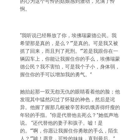
的心为这个可怜的姑娘感到激动，充满了怜
悯。
“我听说已经释放了你，埃佛瑞蒙德公民。我
希望那是真的，是么？”“是真的。可是我又被
抓了回来，而且判了死刑。”“若是我跟你在一
辆囚车上，你能让我握住你的手么，埃佛瑞蒙
德公民？我不害怕，可是我个子小，身体弱，
握住你的手可以增加我的勇气。”
她抬起那一双无怨无仇的眼睛看着他的脸；他
发现其中猛然闪过了怀疑的神色，然后是诧
异。他握了握那几根被辛苦和饥饿弄得纤瘦的
年轻的手指。“你是代替他去死么？”她低声地
说。 “还代替他的妻子和孩子。嘘！是
的。”“啊，你愿让我握住你勇敢的手么，陌生
人？”“嘘！愿意，可怜的妹妹，直到最后。”