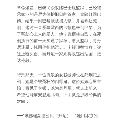
革命爆发，巴黎民众攻陷巴士底监狱，已经继
承家业的丹尼为保护旧日的管家，冒险赶回巴
黎。结果一到巴黎就被捕入狱，并被判处死
刑。这时一直爱慕露西的卡顿也来到巴黎，为
了帮助心上人的爱人，他宁愿牺牲自己，在死
刑执行的前一天买通了狱卒，潜入监狱，将丹
尼迷晕，托同伴把他运走。卡顿顶替情敌，被
送上断头台。而丹尼一家则得以逃出法国，抵
达伦敦。
行刑那天，一位流浪的女裁缝师也在死刑犯之
列，她是个被冤枉的倒霉鬼。这位姑娘心里害
怕，看见了卡顿，以为是丹尼，就走上前来，
希望他能够安慰她几句。下面就是那段经典的
对白：
——“埃佛瑞蒙德公民（丹尼），”她用冰凉的