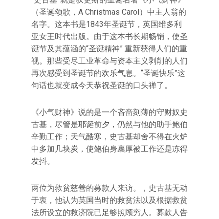
（圣诞颂歌，A Christmas Carol）中主人翁的
名字。这本书是1843年圣诞节，英国维多利
亚女王时代出版。由于这本书长期畅销，使圣
诞节及其蕴涵的“圣诞精神” 重新获得人们的重
视。那些受尽工业革命与资本主义剥削的人们
再次感受到圣诞节的欢乐气息。“圣诞快乐”这
句话也就变成今天恭祝圣诞的口头禅了。
《小气财神》说的是一个吝啬刻薄的守财奴史
古基，尽管是耶诞前夕，仍然与他的助手鲍伯
辛勤工作；天气酷寒，史古基却舍不得在火炉
中多加几块炭，使鲍伯身裹厚被工作还是冻得
发抖。
两位为救贫慈善的募款人来访。，史古基无动
于衷，他认为英国当时的救贫法以及根据救贫
法所设立的救济院已足够照顾穷人。募款人告