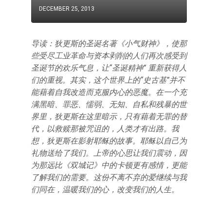
DECEMBER 25, 2013
导读：狄更斯的圣诞名著《小气财神》，使那
些受尽工业革命与资本剥削的人们再次感受到
圣诞节的欢乐气息，让“圣诞精神” 重新获得人
们的重视。其实，这个世界上的“史古基”并不
能藉着自我改造而克服内心的恶魔。在一个充
满黑暗、罪恶、懦弱、无知、自私和残暴的世
界里，狄更斯在这里暗示，只有藉着无罪的替
代，以救赎那被咒诅的，人类才有出路。我
想，狄更斯在影射耶稣的故事。耶稣以自己为
礼物送给了我们。上帝的心思让我们震动，因
为那远比《双城记》中的卡顿更有感情，更能
了解我们的需要。这份不离不弃的爱继续与我
们同在，温暖我们的心，改变我们的人生。