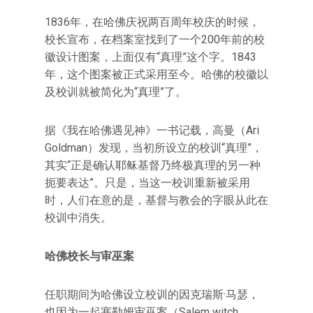
1836年，在哈佛庆祝两百周年校庆的时候，
校长宣布，在档案室找到了一个200年前的校
徽设计图案，上面仅有“真理”这个字。1843
年，这个图案被正式采用至今。哈佛的校徽以
及校训就被简化为“真理”了。
据《我在哈佛遇见神》一书记载，高曼（Ari
Goldman）发现，当初所设立的校训“真理”，
其实“正是确认耶稣基督乃终极真理的另一种
扼要表达”。只是，当这一校训重新被采用
时，人们在意的是，基督与教会的字眼从此在
校训中消失。
哈佛校长与审巫案
任职期间为哈佛设立校训的因克瑞斯·马瑟，
也因为一起塞勒姆审巫案（Salem witch