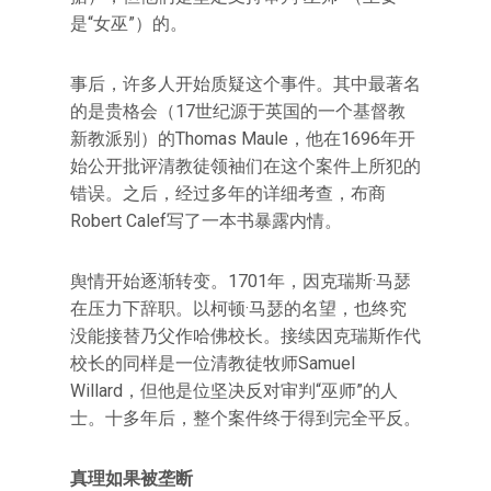
是“女巫”）的。
事后，许多人开始质疑这个事件。其中最著名
的是贵格会（17世纪源于英国的一个基督教
新教派别）的Thomas Maule，他在1696年开
始公开批评清教徒领袖们在这个案件上所犯的
错误。之后，经过多年的详细考查，布商
Robert Calef写了一本书暴露内情。
舆情开始逐渐转变。1701年，因克瑞斯·马瑟
在压力下辞职。以柯顿·马瑟的名望，也终究
没能接替乃父作哈佛校长。接续因克瑞斯作代
校长的同样是一位清教徒牧师Samuel
Willard，但他是位坚决反对审判“巫师”的人
士。十多年后，整个案件终于得到完全平反。
真理如果被垄断