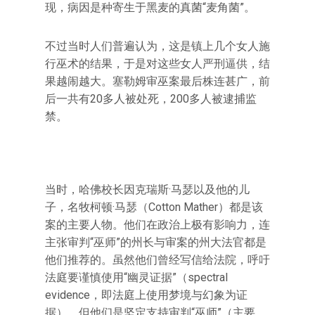
现，病因是种寄生于黑麦的真菌“麦角菌”。
不过当时人们普遍认为，这是镇上几个女人施
行巫术的结果，于是对这些女人严刑逼供，结
果越闹越大。塞勒姆审巫案最后株连甚广，前
后一共有20多人被处死，200多人被逮捕监
禁。
当时，哈佛校长因克瑞斯·马瑟以及他的儿
子，名牧柯顿·马瑟（Cotton Mather）都是该
案的主要人物。他们在政治上极有影响力，连
主张审判“巫师”的州长与审案的州大法官都是
他们推荐的。虽然他们曾经写信给法院，呼吁
法庭要谨慎使用“幽灵证据”（spectral
evidence，即法庭上使用梦境与幻象为证
据），但他们是坚定支持审判“巫师”（主要