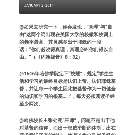
JANUARY 2, 2014
@
如果去研究一下，你会发现，“真理”与“自
由”这两个词出现在美国大学的校徽和校训上
的频率最高。其灵感多出于耶稣的一段
话：“你们必晓得真理，真理必叫你们得以自
由。”（《约翰福音》
8
：
32
）
@1646
年哈佛学院定下“校规”，规定“学生生
活和学习的最终目标是认识上帝、认识耶稣基
督，并让每一个学生因此把基督作为一切健全
的知识和学习的根基……
”
，每天必须阅读圣经
至少两次。
@哈佛校长主张处死“巫师”，问题不是出于他
对基督的信仰，而出于权威垄断的体制，出在