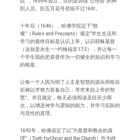
院”，1636年设立，目的是训练“公理会”的神
职人员。距五月花号登陆不过16年。
十年后（1646），哈佛学院定下“校
规”（Rules and Precepts）规定“学生生活和
学习的最终目标是认识上帝、认识耶稣基督
（这就是永生——约翰福音17:3），并让每一
个学生因此把基督作为一切健全的知识和学习
的根基。
让每一个人因为明了上主是智慧的源头而暗自
祈祷以求努力装备自己，寻求来自上帝的智
慧”。并且规定，每天必须阅读圣经至少两
次，以增进神学与逻辑的能力，并学习实际的
与灵性的真理。
1692年，哈佛设定了以“为基督和教会的真
理”（Truth forChrist and the Church）作为校