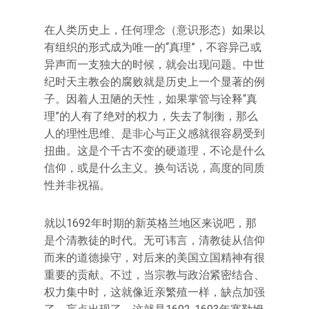
在人类历史上，任何理念（意识形态）如果以
有组织的形式成为唯一的“真理”，不容异己或
异声而一支独大的时候，就会出现问题。中世
纪时天主教会的腐败就是历史上一个显著的例
子。因着人丑陋的天性，如果掌管与诠释“真
理”的人有了绝对的权力，失去了制衡，那么
人的理性思维、是非心与正义感就很容易受到
扭曲。这是个千古不变的硬道理，不论是什么
信仰，或是什么主义。换句话说，高度的同质
性并非祝福。
就以1692年时期的新英格兰地区来说吧，那
是个清教徒的时代。无可讳言，清教徒从信仰
而来的道德操守，对后来的美国立国精神有很
重要的贡献。不过，当宗教与政治紧密结合、
权力集中时，这就像近亲繁殖一样，缺点加强