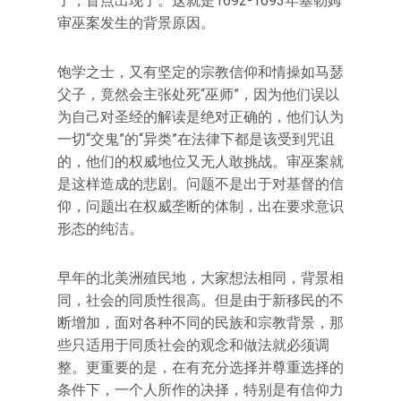
了，盲点出现了。这就是1692-1693年塞勒姆
审巫案发生的背景原因。
饱学之士，又有坚定的宗教信仰和情操如马瑟
父子，竟然会主张处死“巫师”，因为他们误以
为自己对圣经的解读是绝对正确的，他们认为
一切“交鬼”的“异类”在法律下都是该受到咒诅
的，他们的权威地位又无人敢挑战。审巫案就
是这样造成的悲剧。问题不是出于对基督的信
仰，问题出在权威垄断的体制，出在要求意识
形态的纯洁。
早年的北美洲殖民地，大家想法相同，背景相
同，社会的同质性很高。但是由于新移民的不
断增加，面对各种不同的民族和宗教背景，那
些只适用于同质社会的观念和做法就必须调
整。更重要的是，在有充分选择并尊重选择的
条件下，一个人所作的决择，特别是有信仰力