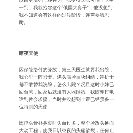
以前更漂亮，现在为什么变得这么可怕？医生
一到，我就抱怨这个“俄国大鼻子”，他没想到
我不知道会有这样的过渡阶段，连声要我忍
耐。
暗夜天使
因保险给付的缘故，第三天医生就要我出院，
我心里一阵恐慌。满头满脸血块纠结，连护士
都不敢替我洗脸，怎么出院？况且这时小妹已
回台湾，回家后就没有人照顾我。我随即打电
话到教会求援，当时并没想到上帝已经预备一
位特别的天使。
因挖头骨补鼻梁时失血过多，整个脸改头换面
大动工程，使我日以继夜的头痛欲裂，任何止