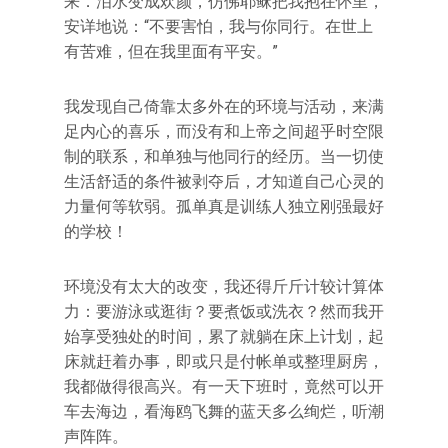
来．泪水变成欢颜，仿佛耶稣把我抱在怀里，
安详地说：“不要害怕，我与你同行。在世上
有苦难，但在我里面有平安。”
我发现自己倚靠太多外在的环境与活动，来满
足内心的喜乐，而没有和上帝之间超乎时空限
制的联系，和单独与他同行的经历。当一切使
生活舒适的条件被剥夺后，才知道自己心灵的
力量何等软弱。孤单真是训练人独立刚强最好
的学校！
环境没有太大的改变，我还得斤斤计较计算体
力：要游泳或逛街？要煮饭或洗衣？然而我开
始享受独处的时间，累了就躺在床上计划，起
床就赶着办事，即或只是付帐单或整理厨房，
我都做得很高兴。有一天下班时，竟然可以开
车去海边，看海鸥飞舞的蓝天多么绚烂，听潮
声阵阵。