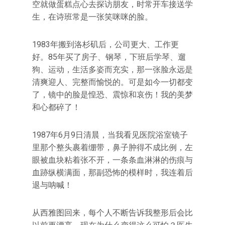
空就做蛋糕点心去探访朋友，时常开车接送学
生，在诗班常是一张笑咪咪的脸。
1983年搬到洛杉矶后，公司更大、工作更
好。85年买了房子、钢琴，下班后学琴、遛
狗、运动，生活多姿而充实，那一张脸永远是
清爽迎人、完整而愉悦的。可是如今一切都变
了，镜中的脸是惶恐、震惊和哀伤！我的美梦
和心都碎了！
1987年6月9日清晨，当我看见医院浴室镜子
里那个整头裹着绷带，鼻子肿得不成比例，左
眼被血块粘着张不开，一条条血淋淋的伤痕与
血跡纵横满面，那副恐怖的模样时，我连着后
退与呐喊！
从西雅图回来，每个人不断告诉我整形后会比