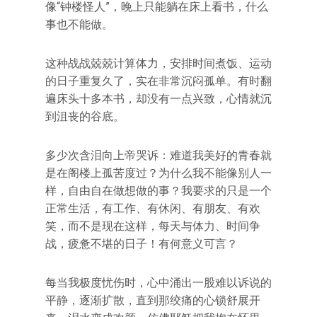
像“钟楼怪人”，晚上只能躺在床上看书，什么
事也不能做。
这种战战兢兢计算体力，安排时间煮饭、运动
的日子重复久了，实在非常沉闷孤单。有时翻
遍床头十多本书，却没有一点兴致，心情就沉
到沮丧的谷底。
多少次含泪向上帝哭诉：难道我美好的青春就
是在阁楼上孤苦度过？为什么我不能像别人一
样，自由自在做想做的事？我要求的只是一个
正常生活，有工作、有休闲、有朋友、有欢
笑，而不是现在这样，每天与体力、时间争
战，疲惫不堪的日子！有何意义可言？
每当我极度忧伤时，心中涌出一股难以诉说的
平静，逐渐扩散，直到那绞痛的心锁舒展开