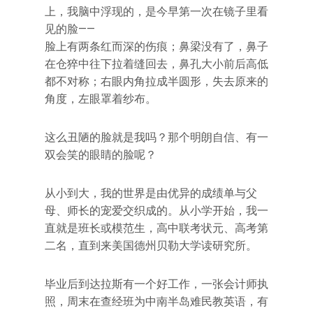
上，我脑中浮现的，是今早第一次在镜子里看
见的脸——
脸上有两条红而深的伤痕；鼻梁没有了，鼻子
在仓猝中往下拉着缝回去，鼻孔大小前后高低
都不对称；右眼内角拉成半圆形，失去原来的
角度，左眼罩着纱布。
这么丑陋的脸就是我吗？那个明朗自信、有一
双会笑的眼睛的脸呢？
从小到大，我的世界是由优异的成绩单与父
母、师长的宠爱交织成的。从小学开始，我一
直就是班长或模范生，高中联考状元、高考第
二名，直到来美国德州贝勒大学读研究所。
毕业后到达拉斯有一个好工作，一张会计师执
照，周末在查经班为中南半岛难民教英语，有