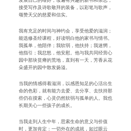
发展自己的嗜好，读遍有兴趣的新书和杂志；
接受写作及诗歌敬拜的装备，以彩笔与歌声，
颂赞天父的慈爱和信实。
我有充足的时间与神约会，享受他爱的滋润；
能选修圣经课程，好读明白他的家书与情书。
我孤单，他陪伴；我软弱，他扶持；我迷惘，
他指引；我忿怒，他安慰。他与我共同经营心
园中那块贫瘠的荒地，直到有一天，芳香从花
朵盛开的园中散发扬溢。
当我的情感得着滋润，以感恩知足的心活出生
命的色彩，就有能力去爱、去分享、去扶持那
些仍在摸索，心灵仍然软弱与孤单的人。我也
长期关心一些孩子的成长。
当我走到人生中年，思索生命的意义与价值
时，更加肯定：一切外在的成就，如过眼云