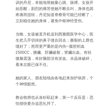
训的丹尼，本能地替她量心跳、脉搏。女孩开
始苏醒，剧烈的痛苦使她不断尖叫，身体也因
疼痛而扭转，丹尼知道脊椎骨可能已经断了，
立刻稳住她的身体，避免中枢神经受伤。
当晚，女孩被直升机送到西雅图医学中心，医
生把几乎切掉的鼻子缝合回去；撕裂的上唇也
缝好了；然而更严重的是内伤—腹腔积血
2500CC，胰臟、肝臟破裂，肾臟出血。有轻
微脑震荡，幸好脑部没有淤血。水晶体破碎，
看来左眼已保不住。
她的家人、朋友陆续由各地赶来加护病房，个
个神情黯然。
教会牧师也从洛杉矶赶来，第一个反应是：恐
怕很快要办追思礼拜了。