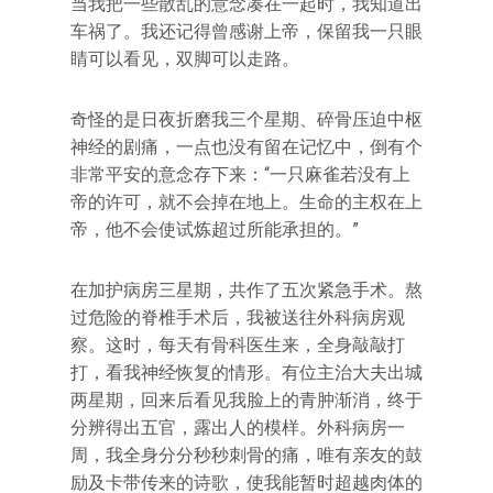
当我把一些散乱的意念凑在一起时，我知道出
车祸了。我还记得曾感谢上帝，保留我一只眼
睛可以看见，双脚可以走路。
奇怪的是日夜折磨我三个星期、碎骨压迫中枢
神经的剧痛，一点也没有留在记忆中，倒有个
非常平安的意念存下来：“一只麻雀若没有上
帝的许可，就不会掉在地上。生命的主权在上
帝，他不会使试炼超过所能承担的。”
在加护病房三星期，共作了五次紧急手术。熬
过危险的脊椎手术后，我被送往外科病房观
察。这时，每天有骨科医生来，全身敲敲打
打，看我神经恢复的情形。有位主治大夫出城
两星期，回来后看见我脸上的青肿渐消，终于
分辨得出五官，露出人的模样。外科病房一
周，我全身分分秒秒刺骨的痛，唯有亲友的鼓
励及卡带传来的诗歌，使我能暂时超越肉体的