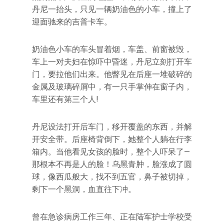
丹尼一抬头，只见一辆奶油色的小车，撞上了
迎面驰来的吉普卡车。
奶油色小车的车头冒着烟，车盖、前窗被毁，
车上一对夫妇在惊吓中昏迷，丹尼立刻打开车
门，要拉他们出来。他瞥见在后座一堆破碎的
金属及玻璃碎屑中，有一只手掌伸在窗子内，
车里还有第三个人!
丹尼设法打开后车门，移开覆盖的东西，并解
开安全带。后座椅背倒下，她整个人躺在行李
箱内。当他看见女孩的脸时，整个人吓呆了—
那根本不再是人的脸！乌黑青肿，脸涨成了圆
球，像西瓜般大，找不到五官，鼻子被切掉，
剩下一个黑洞，血直往下冲。
曾在急诊病房工作三年、正在陆军护士学校受