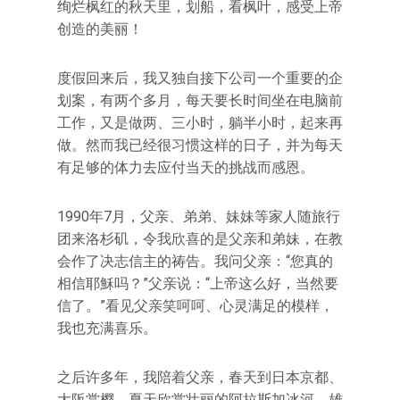
绚烂枫红的秋天里，划船，看枫叶，感受上帝
创造的美丽！
度假回来后，我又独自接下公司一个重要的企
划案，有两个多月，每天要长时间坐在电脑前
工作，又是做两、三小时，躺半小时，起来再
做。然而我已经很习惯这样的日子，并为每天
有足够的体力去应付当天的挑战而感恩。
1990年7月，父亲、弟弟、妹妹等家人随旅行
团来洛杉矶，令我欣喜的是父亲和弟妹，在教
会作了决志信主的祷告。我问父亲：“您真的
相信耶穌吗？”父亲说：“上帝这么好，当然要
信了。”看见父亲笑呵呵、心灵满足的模样，
我也充满喜乐。
之后许多年，我陪着父亲，春天到日本京都、
大阪赏樱，夏天欣赏壮丽的阿拉斯加冰河，雄