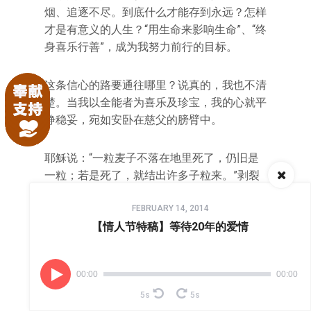
烟、追逐不尽。到底什么才能存到永远？怎样
才是有意义的人生？“用生命来影响生命”、“终
身喜乐行善”，成为我努力前行的目标。
这条信心的路要通往哪里？说真的，我也不清
楚。当我以全能者为喜乐及珍宝，我的心就平
静稳妥，宛如安卧在慈父的膀臂中。
耶穌说：“一粒麦子不落在地里死了，仍旧是
一粒；若是死了，就结出许多子粒来。”剥裂
的过程是痛苦的，然而只要愿意真心相信，靠
Audio
着那加给我力量的，必能度过深深的长夜，在
FEBRUARY 14, 2014
Player
【情人节特稿】等待20年的爱情
歌声中等到，美好的黎明。
00:00
00:00
5s
5s
等待20年的爱情（下）