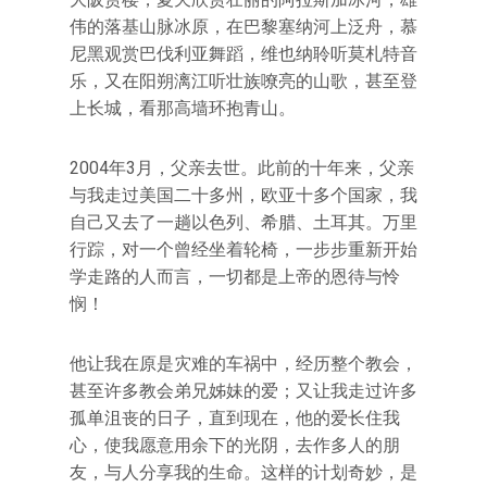
伟的落基山脉冰原，在巴黎塞纳河上泛舟，慕
尼黑观赏巴伐利亚舞蹈，维也纳聆听莫札特音
乐，又在阳朔漓江听壮族嘹亮的山歌，甚至登
上长城，看那高墙环抱青山。
2004年3月，父亲去世。此前的十年来，父亲
与我走过美国二十多州，欧亚十多个国家，我
自己又去了一趟以色列、希腊、土耳其。万里
行踪，对一个曾经坐着轮椅，一步步重新开始
学走路的人而言，一切都是上帝的恩待与怜
悯！
他让我在原是灾难的车祸中，经历整个教会，
甚至许多教会弟兄姊妹的爱；又让我走过许多
孤单沮丧的日子，直到现在，他的爱长住我
心，使我愿意用余下的光阴，去作多人的朋
友，与人分享我的生命。这样的计划奇妙，是