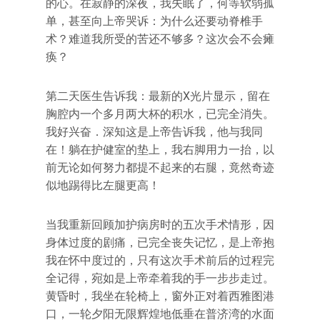
的心。在寂静的深夜，我失眠了，何等软弱孤
单，甚至向上帝哭诉：为什么还要动脊椎手
术？难道我所受的苦还不够多？这次会不会瘫
痪？
第二天医生告诉我：最新的X光片显示，留在
胸腔内一个多月两大杯的积水，已完全消失。
我好兴奋．深知这是上帝告诉我，他与我同
在！躺在护健室的垫上，我右脚用力一抬，以
前无论如何努力都提不起来的右腿，竟然奇迹
似地踢得比左腿更高！
当我重新回顾加护病房时的五次手术情形，因
身体过度的剧痛，已完全丧失记忆，是上帝抱
我在怀中度过的，只有这次手术前后的过程完
全记得，宛如是上帝牵着我的手一步步走过。
黄昏时，我坐在轮椅上，窗外正对着西雅图港
口，一轮夕阳无限辉煌地低垂在普济湾的水面