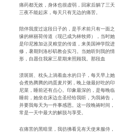
痛药都无效，身体也很虚弱，回家后躺了三天
三夜不能起床，每天只有无边的痛苦。
陪伴我度过这段日子的，是手术前只有一面之
缘的林丽荷传道（现已成为林牧师），当时她
是印尼雅加达灵粮堂的传道，来美国神学院进
修，暑期到洛杉矶教会实习。当她听到我的情
形，自愿住我家三星期来照顾我。那段血
渍斑斑、枕头上淌着血水的日子，每天早上她
会煮热腾腾的鸡蛋麦片粥，晚上做最好吃的印
尼菜，睡前还有点心。印象最深的，是每晚临
睡前，她坐在床边念圣经给我听，为我祷告，
并要我每天为一件事感恩。这一段晚祷时间，
常是一天中最大的解脱与享受。
在痛苦的黑暗里，我彷彿看见有天使来服侍，