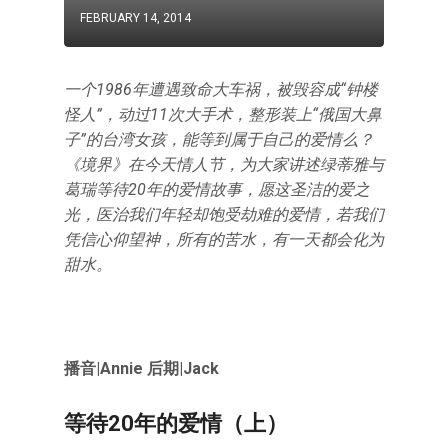
FEBRUARY 14, 2014
一个1986年遭遇致命大车祸，被毁容成“钟楼
怪人”，动过11次大手术，整形装上“俄国大鼻
子”的台湾女孩，能等到属于自己的爱情么？
《境界》在今天情人节，为大家讲述绿蒂雅与
葛瑞等待20年的爱情故事，愿这圣洁的爱之
光，医治我们年轻却饱受劫难的爱情，若我们
凭信心仰望神，所有的苦水，有一天都会化为
甜水。
播音|Annie 后期|Jack
等待20年的爱情（上）