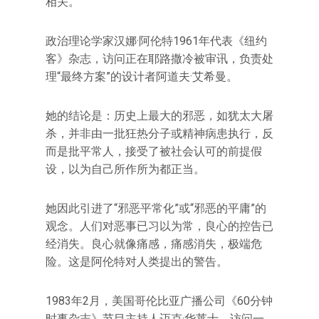
相关。
政治理论学家汉娜·阿伦特1961年代表《纽约
客》杂志，访问正在耶路撒冷被审讯，负责处
理“最终方案”的设计者阿道夫·艾希曼。
她的结论是：历史上最大的邪恶，如犹太大屠
杀，并非由一批狂热分子或精神病患执行，反
而是批平常人，接受了被社会认可的前提假
设，以为自己所作所为都正当。
她因此引进了“邪恶平常化”或“邪恶的平庸”的
观念。人们对恶事已习以为常，良心的控告已
经消失。良心就像痛感，痛感消失，极端危
险。这是阿伦特对人类提出的警告。
1983年2月，美国哥伦比亚广播公司《60分钟
时事杂志》节目主持人迈克·华莱士，访问一