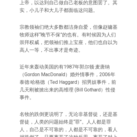
上帝，以达到自己做自己老板的意图罢了。其
实，小儿子和大儿子都面临这问题。
宗教领袖们绝大多数都洁身自爱，但像赵镛基
牧师这样“晚节不保”的也有。有时候因为人们
崇拜权威，把领袖们推上宝座，他们也自以为
高人一等，不出事才是奇迹。
近年来轰动美国的有1987年郭尔顿·麦唐纳
（Gordon MacDonald）婚外情事件，2006年
泰德·哈格德（Ted Haggard）招男妓事件，前
几天刚被掀出来的高维理 (Bill Gothard）性侵
事件。
名牧的跌倒更说明了，无论非基督徒，还是基
督徒，人类的问题始终是“罪”。人人都是罪
人，自己是不可靠的，人都是不可靠的，看人