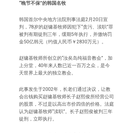
“晚节不保”的韩国名牧
韩国首尔中央地方法院刑事法庭2月20日宣
判，78岁的赵镛基牧师因犯下“贪污、渎职”罪
被判有期徒刑三年，缓期5年执行，并缴纳罚
金50亿韩元（约值人民币￥2830万元）。
赵镛基牧师所创立的“汝矣岛纯福音教会”，加
上分堂，40年来人数已近一百万之众，是今
天世界上最大的独立教会。
此事发生于2002年，长老们通过决议，让教
会出钱购买赵镛基牧师长子赵熙俊所经营公司
的股票，不过是以高出市价四倍的价格。法庭
认为赵镛基牧师“渎职”。长子赵熙俊被判三年
徒刑，立即执行。