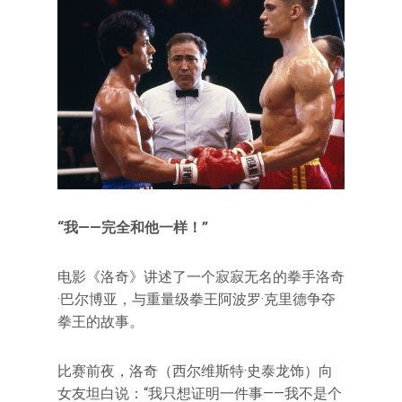
“我——完全和他一样！”
电影《洛奇》讲述了一个寂寂无名的拳手洛奇
·巴尔博亚，与重量级拳王阿波罗·克里德争夺
拳王的故事。
比赛前夜，洛奇（西尔维斯特·史泰龙饰）向
女友坦白说：“我只想证明一件事——我不是个