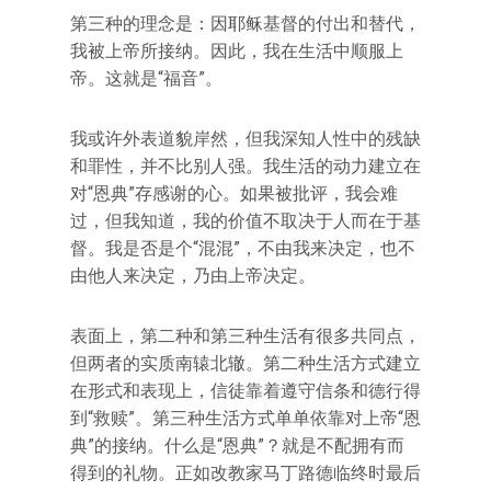
第三种的理念是：因耶稣基督的付出和替代，
我被上帝所接纳。因此，我在生活中顺服上
帝。这就是“福音”。
我或许外表道貌岸然，但我深知人性中的残缺
和罪性，并不比别人强。我生活的动力建立在
对“恩典”存感谢的心。如果被批评，我会难
过，但我知道，我的价值不取决于人而在于基
督。我是否是个“混混”，不由我来决定，也不
由他人来决定，乃由上帝决定。
表面上，第二种和第三种生活有很多共同点，
但两者的实质南辕北辙。第二种生活方式建立
在形式和表现上，信徒靠着遵守信条和德行得
到“救赎”。第三种生活方式单单依靠对上帝“恩
典”的接纳。什么是“恩典”？就是不配拥有而
得到的礼物。正如改教家马丁路德临终时最后