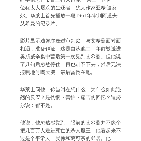
位犹太大屠杀的生还者，犹太作家亚希·迪努
尔。华莱士首先播放一段1961年审判阿道夫·
艾希曼的纪录片。
影片显示迪努尔走进审判庭，与艾希曼面对面
相遇，准备作证。这是自从他二十年前被送进
奥斯威辛集中营后第一次见到艾希曼。但他说
了几句后忽然停住，再也讲不下去，然后无法
控制地号啕大哭，最后昏倒在地。
华莱士问他：你当时在想什么，为什么如此强
烈的反应？是仇恨？害怕？痛苦的回忆？迪努
尔说：都不是。
他说，他忽然感觉到，眼前的艾希曼并不像个
把几百万人送进死亡的杀人魔王，他看起来不
过是个平常人，就像和蔼可亲的邻居。他