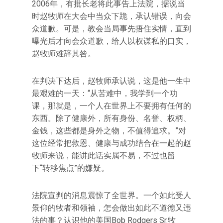
2006年，有批长老将此事告上法院，据说当
时赵牧师在大会中当众下跪，承认错误，向会
众道歉。可是，教会当局事先捂住实情，直到
曝光后才向会众道歉，给人以权谋私的口实，
赵牧师难辞其咎。
在判决下达后，赵牧师承认说，这是他一生中
最艰难的一天：“从苦难中，我学到一个功
课，那就是，一个人在世界上不要拥有任何的
东西。除了健康外，所有身份、名誉、权柄、
金钱，这些都是身外之物，不值得追求。”对
这位经常把救恩、健康与成功结合在一起的赵
牧师来说，能讲此话实属不易，不过也留
下“转移焦点”的嫌疑。
法院宣判的消息震惊了全世界。一个如此受人
景仰的牧者和领袖，怎会做出如此不道德又违
法的事？认识他的美国Bob Rodgers Sr.牧