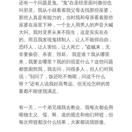
还有一个问题是鬼。“鬼”在圣经里面叫撒但也
叫邪灵。我从小就看着我父母去找那些巫婆，
那些人真是有能力的，当时我和母亲看着那些
巫婆在庙里下神，一个女人用男人的声音大喊
大叫。我对灵界从来不陌生，这是实实在在
的。而且我发现鬼辖制人，让人不能得自由，
恐吓人，让人害怕，让人死亡，“盗贼来，无
非要偷窃、杀害、毁坏。 我是谁？我从哪里
来，我要去哪里？我的归宿是什么？这些问题
都曾困扰我，我去问，问很多人，但人们对我
说：“别问了，饭还吃不饱呢，问这干什么
呀？”还有人说我好高骛远。但无论怎样的答
案都不能使我满足。
有一天，一个弟兄领我去教会。我每次都会用
唯物主义、儒、释、道的观念和他们辩驳，但
每次辩驳都没什么结果，大家都说我骄傲。