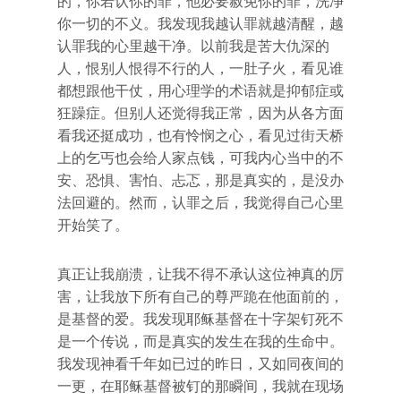
的，你若认你的罪，他必要赦免你的罪，洗净
你一切的不义。我发现我越认罪就越清醒，越
认罪我的心里越干净。以前我是苦大仇深的
人，恨别人恨得不行的人，一肚子火，看见谁
都想跟他干仗，用心理学的术语就是抑郁症或
狂躁症。但别人还觉得我正常，因为从各方面
看我还挺成功，也有怜悯之心，看见过街天桥
上的乞丐也会给人家点钱，可我内心当中的不
安、恐惧、害怕、忐忑，那是真实的，是没办
法回避的。然而，认罪之后，我觉得自己心里
开始笑了。
真正让我崩溃，让我不得不承认这位神真的厉
害，让我放下所有自己的尊严跪在他面前的，
是基督的爱。我发现耶稣基督在十字架钉死不
是一个传说，而是真实的发生在我的生命中。
我发现神看千年如已过的昨日，又如同夜间的
一更，在耶稣基督被钉的那瞬间，我就在现场