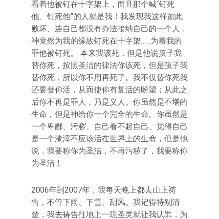
看着他被钉在十字架上，而且那个喊“钉死
他、钉死他”的人就是我！我发现我这样如此
败坏、连自己都没有办法接纳自己的一个人，
神竟然为我的缘故钉死在十字架……为着我的
罪他被钉死。 本来我该死，但是他说孩子我
替你死，按照圣洁的律法你该死，但是孩子我
替你死，所以你不用再死了。我不仅替你死我
还要替你活，从而使你有复活的盼望；从此之
后你不再是罪人，乃是义人。你虽然是不堪的
生命，但是神给你一个完全的生命。你虽然是
一个卑鄙、污秽、自己看不起自己、觉得自己
是一个渣滓不应该活在世界上的生命，但是他
说，我要称你为圣洁，不再污秽了，我要称你
为圣洁！
2006年到2007年，我每天晚上都去山上祷
告，不管下雨、下雪、刮风。我记得特别清
楚，我去祷告往地上一跪圣灵就让我认罪，为