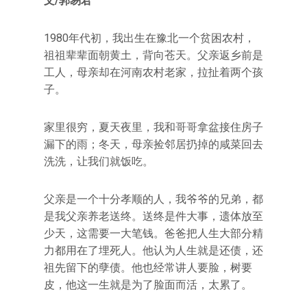
文/郭易君
1980年代初，我出生在豫北一个贫困农村，
祖祖辈辈面朝黄土，背向苍天。父亲返乡前是
工人，母亲却在河南农村老家，拉扯着两个孩
子。
家里很穷，夏天夜里，我和哥哥拿盆接住房子
漏下的雨；冬天，母亲捡邻居扔掉的咸菜回去
洗洗，让我们就饭吃。
父亲是一个十分孝顺的人，我爷爷的兄弟，都
是我父亲养老送终。送终是件大事，遗体放至
少天，这需要一大笔钱。爸爸把人生大部分精
力都用在了埋死人。他认为人生就是还债，还
祖先留下的孽债。他也经常讲人要脸，树要
皮，他这一生就是为了脸面而活，太累了。