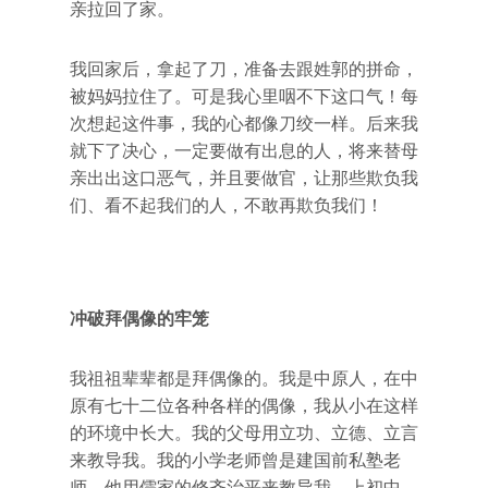
亲拉回了家。
我回家后，拿起了刀，准备去跟姓郭的拼命，
被妈妈拉住了。可是我心里咽不下这口气！每
次想起这件事，我的心都像刀绞一样。后来我
就下了决心，一定要做有出息的人，将来替母
亲出出这口恶气，并且要做官，让那些欺负我
们、看不起我们的人，不敢再欺负我们！
冲破拜偶像的牢笼
我祖祖辈辈都是拜偶像的。我是中原人，在中
原有七十二位各种各样的偶像，我从小在这样
的环境中长大。我的父母用立功、立德、立言
来教导我。我的小学老师曾是建国前私塾老
师，他用儒家的修齐治平来教导我。上初中