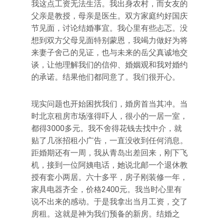
我这点工资无法生活。我出身农村，而女友的
父亲是教授，母亲是医生。双方家庭约好国庆
节见面，讨论结婚事宜。我心里有些忐忑。没
想到双方父母见面特别蒙恩，我竭力做好为将
来妻子舍己的见证，也与未来的岳父真诚地交
谈，让他理解我们的信仰、婚姻观和我对婚约
的承诺。结果他们都同意了。我们很开心。
现实问题也开始困扰我们，婚房首当其冲。当
时北京租房市场涨得吓人，很小的一居一室，
都得3000多元。我不舍得花钱去找中介，就
贴了几张招租小广告，一直没收到任何消息。
距婚期还有一周，我从青岛出差回来，刚下飞
机，接到一位阿姨电话，她说北邮一个退休教
授有套小两居。六十多平，房子刚装修一年，
家具电器齐全，价格2400元。我当时心里有
说不出来的感动。于是我拿出当月工资，交了
房租。这就是神为我们预备的新房。结婚之