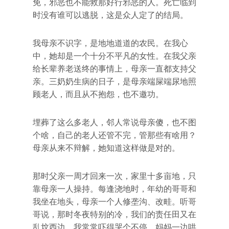
免，邪恶也不能救那好行邪恶的人。死亡临到
时没有谁可以逃脱，这是众人定了的结局。
我母亲不识字，是地地道道的农民。在我心
中，她却是一个十分不平凡的女性。在我父亲
给长辈养老送终的事情上，母亲一直都支持父
亲。三奶奶生病的日子，是母亲端屎端尿地照
顾老人，而且从不抱怨，也不邀功。
埋葬了这么多老人，邻人常说母亲傻，也不图
个啥，自己的老人还管不完，管那些有啥用？
母亲从来不辩解，她知道这样做是对的。
那时父亲一周才回来一次，家里十多亩地，只
靠母亲一人操持。每逢浇地时，年幼的哥哥和
我坐在地头，母亲一个人修垄沟、改畦。听哥
哥说，那时冬夜特别的冷，我们的责任田又在
乱坟西边，我常常吓得哭个不停。妈妈一边哄