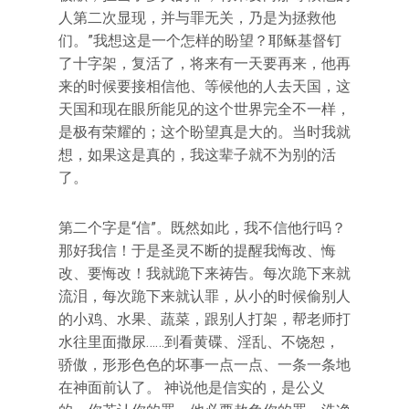
人第二次显现，并与罪无关，乃是为拯救他
们。”我想这是一个怎样的盼望？耶稣基督钉
了十字架，复活了，将来有一天要再来，他再
来的时候要接相信他、等候他的人去天国，这
天国和现在眼所能见的这个世界完全不一样，
是极有荣耀的；这个盼望真是大的。当时我就
想，如果这是真的，我这辈子就不为别的活
了。
第二个字是“信”。既然如此，我不信他行吗？
那好我信！于是圣灵不断的提醒我悔改、悔
改、要悔改！我就跪下来祷告。每次跪下来就
流泪，每次跪下来就认罪，从小的时候偷别人
的小鸡、水果、蔬菜，跟别人打架，帮老师打
水往里面撒尿……到看黄碟、淫乱、不饶恕，
骄傲，形形色色的坏事一点一点、一条一条地
在神面前认了。 神说他是信实的，是公义