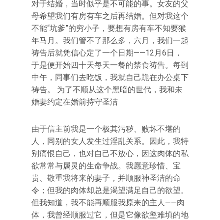
对于结婚，当时似乎是不可能的事。女友的父
母希望我们有房有车之后再结婚。但对我这个
不能“坑爹”的穷小子，要想有房有车不知要猴
年马月。我们管不了那么多，六月，我们一起
祷告后就凭信心定了一个日期——12月6日，
于是便开始四十天每天一餐的禁食祷告。每到
中午，同事们去吃饭，我就自己跪在办公桌下
祷告。 为了不顺从这个黑暗的世代，我和未
婚妻约定在婚前持守圣洁
由于信主前我是一个极其污秽、败坏不堪的
人，同别的女人发生过淫乱关系。因此，我特
别痛恨自己，也对自己不放心，因这肉体的私
欲常常与属灵的生命争战。我愿意珍惜、宝
贵、敬重我将来的妻子，并顺服神圣洁的命
令；但我的肉体却总是渴望满足自己的欲望。
但我知道，我不能再顺服我原来的主人——肉
体，我曾经顺服过它，但是它像欲壑难填的地