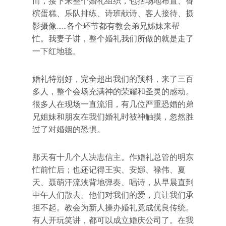
而，接下来整个婚礼组织，包括场地布置、香
槟蛋糕、乐队排练、诗班献诗、客人接待、摄
影摄像……各个环节都有教会弟兄姊妹来帮
忙。我妻子讲，整个婚礼我们所做的就是走了
一下红地毯。
婚礼特别好，完全超出我们的预料，来了三百
多人，整个会场充满神的荣耀和圣灵的感动。
很多人在现场一直流泪，有几位严重恐婚的弟
兄姐妹和朋友在我们婚礼时被神触摸，忽然胜
过了对婚姻的恐惧。
那天有十几个人决志信主。作婚礼总管的明东
忙前忙后；也还记得王实、安娜、禄伟、夏
天、聂萌汗流浃背地弹奏、唱诗，从早晨直到
中午人们散去。他们对我们的爱，真让我们承
担不起。教会为新人操办婚礼竟成优良传统。
有人开玩笑讲，都可以成立婚庆公司了。在我