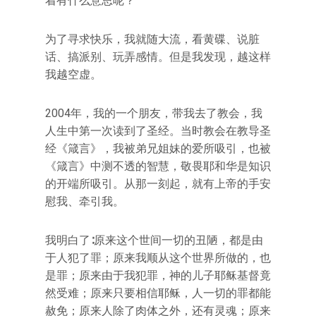
着有什么意思呢？
为了寻求快乐，我就随大流，看黄碟、说脏
话、搞派别、玩弄感情。但是我发现，越这样
我越空虚。
2004年，我的一个朋友，带我去了教会，我
人生中第一次读到了圣经。当时教会在教导圣
经《箴言》，我被弟兄姐妹的爱所吸引，也被
《箴言》中测不透的智慧，敬畏耶和华是知识
的开端所吸引。从那一刻起，就有上帝的手安
慰我、牵引我。
我明白了∶原来这个世间一切的丑陋，都是由
于人犯了罪；原来我顺从这个世界所做的，也
是罪；原来由于我犯罪，神的儿子耶稣基督竟
然受难；原来只要相信耶稣，人一切的罪都能
赦免；原来人除了肉体之外，还有灵魂；原来