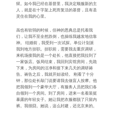
狱。如今我已经在基督里，我决定顺服新的主
人，就是在十字架上死而复活的基督，且有圣
灵住在我的心里。
虽也有软弱的时候，但神的恩典总是托着我
们，让我不至全然跌倒，也操练我越发地信靠
神。 结婚前，我受到一次试探。单位计划派
我到地方挂职。挂职前，需要我去重庆调研，
来机场接我的是一个处长，他直接把我拉到了
一家饭店。饭局结束，我回到宾馆房间，先跪
下来，为房间的洁净和接下来几天的调研祷
告。祷告之后，我就开始读经。 刚看了十分
钟，那位处长敲门说要请我去做盲人按摩。他
把我领到一个豪华大厅，有服务人员把我们各
自领到一个房间。到了房间，进来一名着装挺
暴露的年轻女子。她让我把衣服都脱了只留内
裤。我很囧。她说，这么封建，还北京来的。