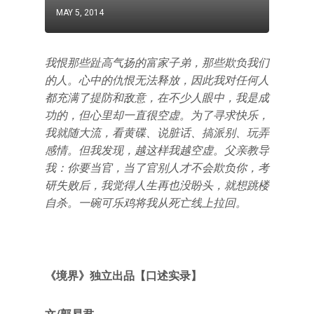
MAY 5, 2014
我恨那些趾高气扬的富家子弟，那些欺负我们
的人。心中的仇恨无法释放，因此我对任何人
都充满了提防和敌意，在不少人眼中，我是成
功的，但心里却一直很空虚。为了寻求快乐，
我就随大流，看黄碟、说脏话、搞派别、玩弄
感情。但我发现，越这样我越空虚。父亲教导
我：你要当官，当了官别人才不会欺负你，考
研失败后，我觉得人生再也没盼头，就想跳楼
自杀。一碗可乐鸡将我从死亡线上拉回。
《境界》独立出品【口述实录】