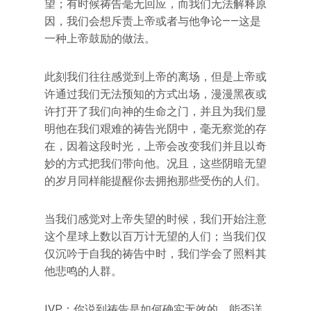
望；有时候祷告毫无回应，而我们无法解释原
因，我们会想斥责上帝或者与他争论——这是
一种上帝鼓励的做法。
此刻我们往往感觉到上帝的离场，但是上帝或
许通过我们无法预知的方式出场，漫漫黑夜或
许打开了我们向神的生命之门，并且为我们显
明他在我们艰难的祷告光阴中，毫无察觉的存
在，因着这段时光，上帝会改变我们并且以奇
妙的方式把我们带向他。况且，这些阴暗无望
的岁月同样能提醒你去拥抱那些受伤的人们。
当我们感觉对上帝失望的时候，我们开始注意
这个星球上数以百万计无望的人们；当我们仅
仅沉吟于自我的祷告中时，我们学会了照料其
他悲鸣的人群。
IVP：你说到祷告是如何确实无效的，能否详