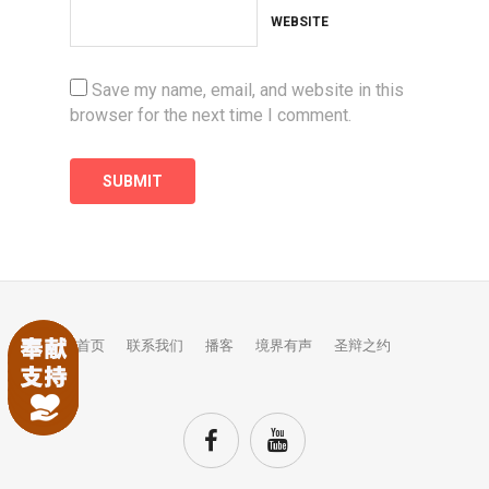
WEBSITE
Save my name, email, and website in this
browser for the next time I comment.
首页
联系我们
播客
境界有声
圣辩之约