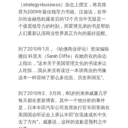
（strategy+business）杂志上撰文，将其推
荐为2009年最佳领导力书籍。汉迪说，在华
尔街金融危机爆发后的12个月当中无疑是一
个亟需领导力的时刻，而霍博兄弟的书是帮助
人们重新认清商业世界真正方向的最好提醒。
到了2010年1月，《哈佛商业评论》资深编辑
撒拉·科里夫（Sarah Cliffe）在她所在的杂志
上指出，“这本关于美国管理文化的书读来让
人吃惊……我从来没有读过一本讲商业的书像
这本一样容纳了那么多信息、历史和洞见”。
到了2010年2、3月间，80岁的弟弟威廉几乎
每天都在更新博客。其中一个他分析的事件
是，日本丰田汽车公司首席执行官丰田章南在
美国国会听证会上承认丰田“在迅速成长中失
去了方向”。威廉说，这样的道歉是预料之中