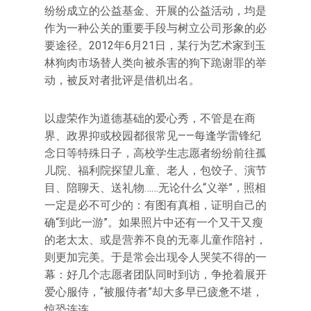
纷纷成立的公益基金、开展的公益活动，均是
作为一种公关的重要手段与树立公司形象的必
要途径。2012年6月21日，某行为艺术家到玉
林狗肉市场替人类向被杀害的狗下跪谢罪的举
动，被反对者批评是借机出名。
以虚荣作为道德基础的爱心秀，不管是在商
界、政界抑或校园都很常见——每逢学雷锋纪
念日等特殊日子，高校学生志愿者纷纷前往孤
儿院、福利院探望儿童、老人，包饺子、演节
目、陪聊天、送礼物……无论什么“义举”，照相
一定是必不可少的：有图有真相，证明自己的
确“到此一游”。如果照片中还有一个又干又瘦
的老太太、或是营养不良的无辜儿童作陪衬，
则更加完美。于是常会出现令人哭笑不得的一
幕：好几个志愿者团队同时到访，争抢着展开
爱心服侍，“被服侍者”却大多早已疲惫不堪，
惊恐连连。