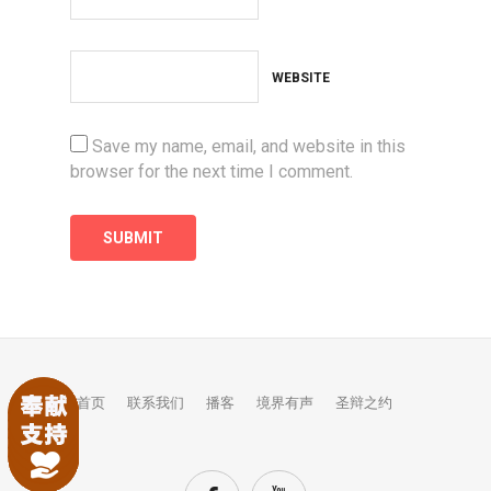
WEBSITE
Save my name, email, and website in this
browser for the next time I comment.
首页
联系我们
播客
境界有声
圣辩之约