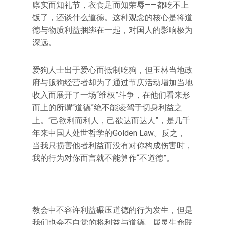
廪实而知礼节，衣食足而知荣辱——都吃不上
饭了，还谈什么道德。这种观念的核心是将道
德与物质利益捆绑在一起，对国人的影响极为
深远。
爱狗人士出于爱心而抵制吃狗，但玉林当地政
府与贩狗经营者却为了通过节庆活动增加当地
收入而展开了一场“维权”斗争，在他们看来形
而上的所谓“道德”绝不能凌驾于切身利益之
上。“己欲利而利人，己欲达而达人”，是几千
年来中国人处世哲学的Golden Law。反之，
当我只损害他者利益而没有对你构成伤害时，
我的行为对你而言就不能算作“不道德”。
教会中不容许利益碾压道德的行为发生，但是
我们也会不自觉的将利益与道德、属灵生命联