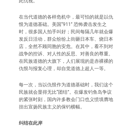
此仇视。
在当代道德的各样危机中，最可怕的就是以仇
恨为道德基础。美国“911” 恐怖袭击发生之
时，很多国人拍手叫好；民间每隔几年就会爆
发反日活动，群众纷纷上街砸日本车、烧日本
店，全然不顾同胞的安危。在其中，看不到对
战争的控诉、对人性的反思、对善良的尊重。
在民族道德的大旗下，人们展现的是赤裸裸的
仇恨与报复心理，却自觉道德上超人一等。
每一次，当以仇恨作为道德基础时，我们这个
民族就会显得无比“团结”。在爆发钓鱼岛争议
的紧张时刻，国内许多教会门口也义愤填膺地
挂出宣扬民族主义的保钓横幅。
纠结在此岸