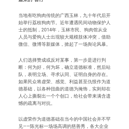
当地有吃狗肉传统的广西玉林，九十年代后开
始举行荔枝狗肉节。近年遭遇民间动物保护人
士的抵制，2014年，玉林市民、狗肉馆从业
人员与爱狗人士出现较大规模肢体冲突，借助
微信、微博等新媒体，掀起了一场舆论风暴。
人们选择赞成或反对某事，第一步是进行判
断：何为好，何为坏，确立道德标准，然后站
队，表明立场、寻求认同、证明自身的存在。
如果民众将虚荣、感觉、利益甚至仇恨作为道
德基础，以各种扭曲的道德为掩饰，实则却在
人心上撕裂出一个个创口，给社会带来满含遗
憾的疏离与对抗。
以虚荣作为道德基础在当今的中国社会并不罕
见——陈光标一场场高调的慈善秀，各大企业