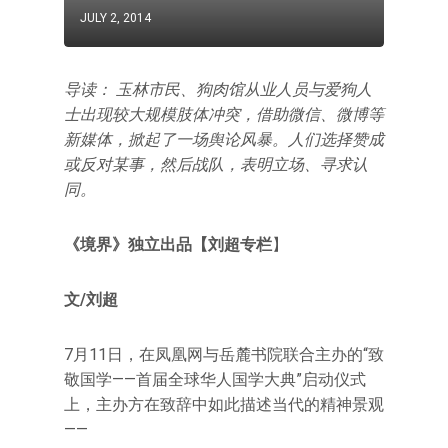
JULY 2, 2014
导读： 玉林市民、狗肉馆从业人员与爱狗人
士出现较大规模肢体冲突，借助微信、微博等
新媒体，掀起了一场舆论风暴。人们选择赞成
或反对某事，然后战队，表明立场、寻求认
同。
《境界》独立出品【刘超专栏
】
文/刘超
7月11日，在凤凰网与岳麓书院联合主办的“致
敬国学——首届全球华人国学大典”启动仪式
上，主办方在致辞中如此描述当代的精神景观
——