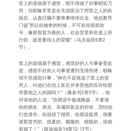
世上的道德基于虚荣，恨不得做了好事昭告万
邦；但耶稣常常是在无偿医治了穷苦之人的疾
病后，认真叮嘱不要将事情传出去。他也教导
门徒“所以你施舍的时候，不可在你面前吹
号，像那假冒为善的人，在会堂里和街道上所
行的，故意要得人的荣耀”（马太福音6章2
节）。
世上的道德基于感觉，感觉好的人与事备受欢
迎，感觉不好的人与事便遭到无情拒绝；耶稣
却不凭感觉行事，“神岂不是拣选了世上的贫
穷人，叫他们在信上富足并承受他所应许给那
些爱他之人的国吗？”（雅各书2章5节），他
对请他的人说：“你摆设午饭或晚饭，不要请
你的朋友、弟兄、亲属和富足的邻舍，恐怕他
们也请你，你就得了报答。你摆设筵席，倒要
请那贫穷的、残废的、瘸腿的、瞎眼的，你就
有福了！”（路加福音14章12-13节）