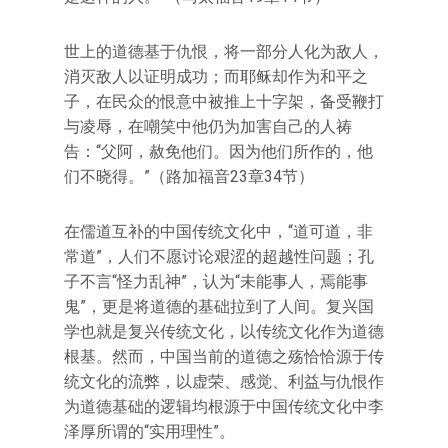
世上的道德基于仇恨，将一部分人化为敌人，
消灭敌人以证明成功；而耶稣却作为和平之
子，在民众的恨意中被推上十字架，备受鞭打
与凌辱，在嘲笑中他仍为加害自己的人祷
告：“父阿，赦免他们。因为他们所作的，他
们不晓得。”（路加福音23章34节）
在儒道互补的中国传统文化中，“道可道，非
常道”，人们不愿讨论艰涩的超越性问题；孔
子不言“怪力乱神”，认为“未能事人，焉能事
鬼”，更是将道德的基础拉到了人间。复兴国
学也就是复兴传统文化，以传统文化作为道德
根基。然而，中国当前的道德之殇恰恰源于传
统文化的流弊，以虚荣、感觉、利益与仇恨作
为道德基础的逻辑均根源于中国传统文化中李
泽厚所谓的“实用理性”。