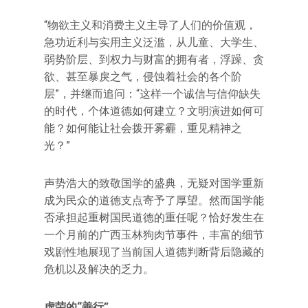
“物欲主义和消费主义主导了人们的价值观，
急功近利与实用主义泛滥，从儿童、大学生、
弱势阶层、到权力与财富的拥有者，浮躁、贪
欲、甚至暴戾之气，侵蚀着社会的各个阶
层”，并继而追问：“这样一个诚信与信仰缺失
的时代，个体道德如何建立？文明演进如何可
能？如何能让社会拨开雾霾，重见精神之
光？”
声势浩大的致敬国学的盛典，无疑对国学重新
成为民众的道德支点寄予了厚望。然而国学能
否承担起重树国民道德的重任呢？恰好发生在
一个月前的广西玉林狗肉节事件，丰富的细节
戏剧性地展现了当前国人道德判断背后隐藏的
危机以及解决的乏力。
虚荣的“善行”