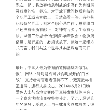
系在一起，将放弃物质利益的多寡作为判断属
灵程度的惟一标准。对于放下世间物质利益的
全职同工或者宣教士，天然高看一等。有些带
职服侍的同工，则对全职心系向往，总觉得自
己还没有全所有献上，对神有亏欠，生命有亏
缺。圣俗二分思维强烈地影响着教会：物质属
俗世，是邪恶的，必须被放下。就这一思维方
式而言，我们与这个世界其实是殊途而同归
的。
最后，中国人最为普遍的道德基础叫做“仇
恨”。网络上针对是否可以食狗展开的“口水
战”：支持者与否定者僵持不下，便演变为相
互谩骂，进行人身攻击。2014年6月21日晚，
爱狗人士与当地食客终于直接发生肢体冲突，
一个食客满嘴流血被警察带走。至此，经过几
年的发酵，爱狗人士与玉林食客终成敌国，彼