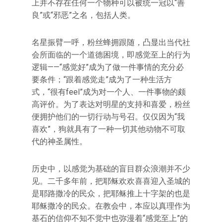
上并不存在任何一个物种可以被统一冠以“善
良”或“邪恶”之名，包括人类。
名星振臂一呼，粉丝蜂拥跟随，凸显出当代社
会所面临的一个道德困境，即感觉至上的行为
逻辑——“感觉好”成为了做一件事情的充分必
要条件；“跟着感觉走”成为了一种生活方
式，“很有feel”成为对一个人、一件事物的颇
高评价。为了表达对明星的支持和喜爱，粉丝
便拥护他们的一切行动与号召。仅仅因为“我
喜欢”，狗就具有了一种一切其他动物不可取
代的神圣属性。
历史中，以感觉为基础的盲目群众浪潮并不少
见。二千多年前，把耶稣欢欢喜喜迎入圣城的
是耶路撒冷的民众，把耶稣推上十字架的也是
耶稣撒冷的民众。在教会中，本应以真理作为
基石的信仰不知不觉中也弥漫着“感觉至上”的