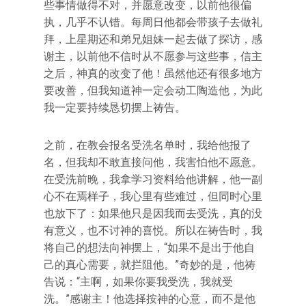
些事情做得不对，并愿意改变，以前他很偏
执，几乎不认错。每周日他都会带孩子去做礼
拜，上星期还和弟兄姐妹一起去做了探访，感
谢主，以前他不信时从不愿参与这些事，信主
之后，神真的改变了他！虽然他还有很多地方
要改善，但我知道神一定会动工陶造他，为此
我一定要持续恳切摆上祷告。
之前，在教会报名受洗名单时，我给他报了
名，但我却不敢直接问他，我害怕他不愿意。
在受洗前晚，我拿学习资料给他讲解，他一副
心不在焉样子，我心里有些难过，但同时心里
也放下了：如果他只是因我而去受洗，真的没
有意义，也不讨神的喜悦。所以在祷告时，我
将自己的想法向神摆上，“如果不是出于他自
己的真心需要，就拦阻他。”奇妙的是，他祷
告说：“主啊，如果你要我受洗，我就受
洗。”感谢主！他选择按神的心意，而不是他