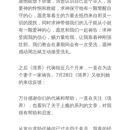
愿他能放下骄傲，清楚认识自己是个罪人，需
要神的怜悯和救赎，求神保守他有一颗警醒自
守的心，愿意靠着主的力量去抵挡来自邪灵一
切的搅扰，同时求神带领我们的儿子能从小就
有一颗爱神的心，愿意和我们一起祷告；求神
坚固我的信心，赐力量给我，让我靠着神刚强
壮胆。我们教会在暑期间会有一次受洗，愿神
感动周志斌主动接受洗礼。
之后《境界》代祷组近几个月来，一直在为这
个妻子一家祷告。7月28日《境界》又收到她
的来信反馈：
万分感谢你们的代祷和帮助，一直在关注《境
界》，也看到了关于上瘾的系列的文章，对我
很有帮助和启发。‍
从发出求助代祷信已过去四个多月，我真的经