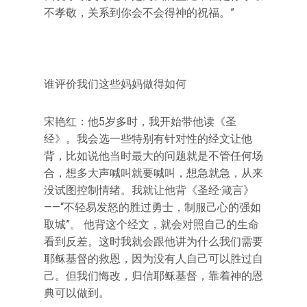
不孝敬，关系到你会不会得神的祝福。”
谁评价我们这些妈妈做得如何
宋艳红：他5岁多时，我开始带他读《圣
经》。我会选一些特别有针对性的经文让他
背，比如说他当时最大的问题就是不管任何场
合，想多大声喊叫就要喊叫，想急就急，从来
没试图控制情绪。我就让他背《圣经·箴言》
——“不轻易发怒的胜过勇士，制服己心的强如
取城”。 他背这个经文，就会对照自己的生命
看到反差。这时我就会跟他讲为什么我们需要
耶稣基督的救恩，因为没有人自己可以胜过自
己。但我们悔改，归信耶稣基督，靠着神的恩
典可以做到。