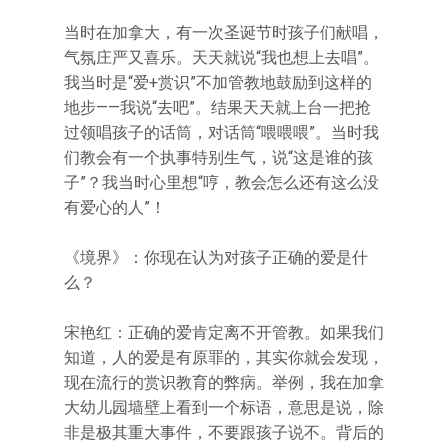
当时在加拿大，有一次圣诞节时孩子们献唱，
气氛庄严又喜乐。天天就说“我也想上去唱”。
我当时是“爱+赏识”不加管教地鼓励到这样的
地步——我说“去吧”。结果天天就上台一把抢
过领唱孩子的话筒，对话筒“喂喂喂”。当时我
们教会有一个执事特别生气，说“这是谁的孩
子”？我当时心里想“哼，教会怎么还有这么没
有爱心的人”！
《境界》：你现在认为对孩子正确的爱是什
么？
宋艳红：正确的爱肯定离不开管教。如果我们
知道，人的爱是有原罪的，其实你就会发现，
现在流行的赏识教育的弊病。举例，我在加拿
大幼儿园墙壁上看到一个标语，意思是说，除
非是极其重大事件，不要跟孩子说不。背后的