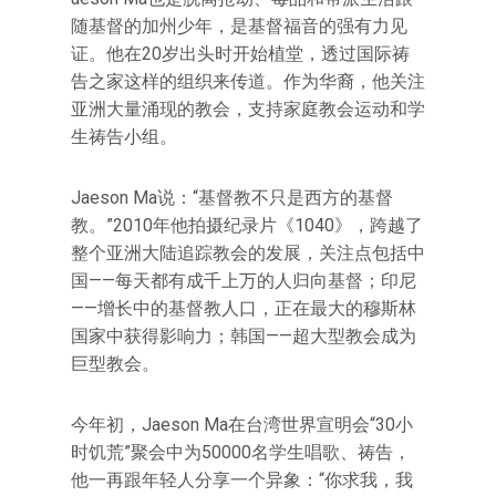
随基督的加州少年，是基督福音的强有力见
证。他在20岁出头时开始植堂，透过国际祷
告之家这样的组织来传道。作为华裔，他关注
亚洲大量涌现的教会，支持家庭教会运动和学
生祷告小组。
Jaeson Ma说：“基督教不只是西方的基督
教。”2010年他拍摄纪录片《1040》，跨越了
整个亚洲大陆追踪教会的发展，关注点包括中
国——每天都有成千上万的人归向基督；印尼
——增长中的基督教人口，正在最大的穆斯林
国家中获得影响力；韩国——超大型教会成为
巨型教会。
今年初，Jaeson Ma在台湾世界宣明会“30小
时饥荒”聚会中为50000名学生唱歌、祷告，
他一再跟年轻人分享一个异象：“你求我，我