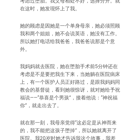
考虑过堕胎。我父母相处不好，选择分开。就
在这时，她发现怀上了我。
她的顾虑是因她是一个单身母亲，她必须照顾
我和两个姐姐，她不会说英语，她没有工作。
所以她打电话给我爸爸，我爸爸说那是个意
外。
我妈妈就去医院，她在堕胎手术前5分钟还在
考虑是不是要把我生下来，当她躺在医院病床
上，有一个医护人员正好路过，是跟我妈妈同
教会的基督徒，看到她很惊讶，就对她给予祝
福说——“恭喜是个男孩”，接着他说：“神祝福
你”，就走出去了。
就在那一刻，我母亲觉得“这必定是从神而来
的，我不能把这孩子堕掉”，所以她就离开了
医院。我20岁时她才告诉我这个故事，我差