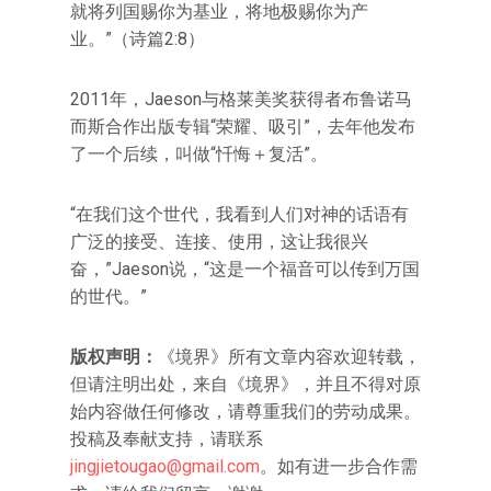
就将列国赐你为基业，将地极赐你为产
业。”（诗篇2:8）
2011年，Jaeson与格莱美奖获得者布鲁诺马
而斯合作出版专辑“荣耀、吸引”，去年他发布
了一个后续，叫做“忏悔＋复活”。
“在我们这个世代，我看到人们对神的话语有
广泛的接受、连接、使用，这让我很兴
奋，”Jaeson说，“这是一个福音可以传到万国
的世代。”
版权声明：
《境界》所有文章内容欢迎转载，
但请注明出处，来自《境界》，并且不得对原
始内容做任何修改，请尊重我们的劳动成果。
投稿及奉献支持，请联系
jingjietougao@gmail.com
。如有进一步合作需