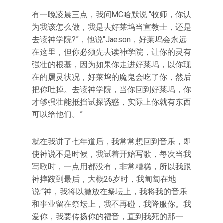
有一晚凌晨三点，我问MC哈默说:“牧师，你认
为我该怎么做，我是去好莱坞当宣教士，还是
去读神学院?”，他说“Jaeson，好莱坞会永远
在这里，但你必须先去读神学院，让你的灵有
强壮的根基，因为如果你走进好莱坞，以你现
在的属灵状况，好莱坞的魔鬼会吃了你，然后
把你吐掉。去读神学院，当你回到好莱坞，你
才够强壮能抵挡试探诱惑，实际上你就有东西
可以给他们。”
就在我讲了七年道后，我常常想回到音乐，即
使神说不是时候，我试着开始写歌，每次当我
写歌时，一点用都没有，非常糟糕，所以我跟
神摔跤到最后，大概26岁时，我匍匐在地
说:“神，我将以撒放在祭坛上，我将我的音乐
和事业留在祭坛上，我不再碰，我降服你。我
爱你，我要传扬你的福音，直到我死的那一