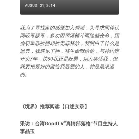
AUGUST 21, 2014
我为了寻找家的感觉加入帮派，为寻求同伴认
同吸毒贩毒，多次因帮派械斗而险些丧命，因
偷窃重罪被捕却被无罪释放，我明白了什么是
恩典，我遇见了神，将生命献给他，与神约定
守贞7年，快30我还是处男，别人笑话我，但
我要把最好的留给我最爱的人，神是最浪漫
的。
《境界》推荐阅读【口述实录】
采访：台湾GoodTV“真情部落格”节目主持人
李晶玉