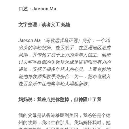
口述：Jaeson Ma
文字整理：读者义工 鲍婕
Jaeson Ma（马致远或马正远）简介：一个30
出头的年轻牧师、饶舌歌手，在亚洲地区造成
风潮，并带领了成千上万的青年人信主。他把
过去犯罪跌倒的失败转化成见证和强而有力的
讲道，安抚了很多年轻人的心灵。上帝奇妙地
使他将牧师和歌手身份合二为一，把布道融入
饶舌音乐中让他向年轻人唱起新歌。
妈妈说：我差点把你堕掉，但神阻止了我
我的父母是从香港移民到美国，我爸爸是个德
州的牧师，我出生在那儿。我妈妈怀我时，她