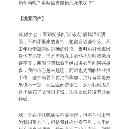
摘葡萄呢？蒺藜里岂能摘无花果呢？”
【境界回声】
璇妮小七
：看到复苏的“渐冻人”后我泪流满
面，不知哪里来的勇气，想留言说些什么。我
去年秋季重新回到神的怀抱，当时刚好检查出
身体有病变，但是当我在主的怀抱里时我觉得
很平安，寒假期间我看圣经越多心里的困惑越
多，我的信心越来越弱，同时也为面临毕业找
工作，这个病要不要治而焦虑，治疗有风险效
果也不一定，而且医药费很贵，从小我就因为
这个病花了父母很多钱，现在自己还没有开始
挣钱。
我一直在挣扎犹豫要不要治疗，也不住求上帝
为我指引方向，但是我什么也看不见，心里的