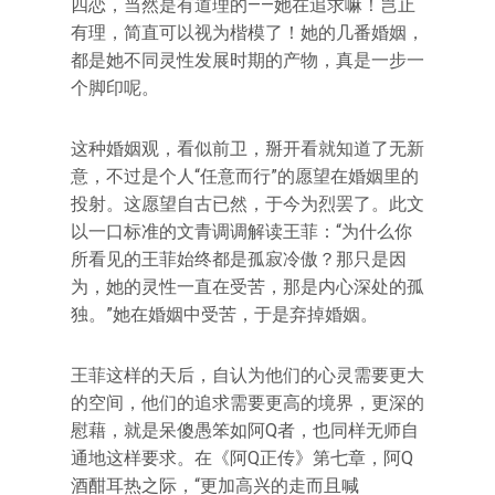
四恋，当然是有道理的——她在追求嘛！岂止
有理，简直可以视为楷模了！她的几番婚姻，
都是她不同灵性发展时期的产物，真是一步一
个脚印呢。
这种婚姻观，看似前卫，掰开看就知道了无新
意，不过是个人“任意而行”的愿望在婚姻里的
投射。这愿望自古已然，于今为烈罢了。此文
以一口标准的文青调调解读王菲：“为什么你
所看见的王菲始终都是孤寂冷傲？那只是因
为，她的灵性一直在受苦，那是内心深处的孤
独。”她在婚姻中受苦，于是弃掉婚姻。
王菲这样的天后，自认为他们的心灵需要更大
的空间，他们的追求需要更高的境界，更深的
慰藉，就是呆傻愚笨如阿Q者，也同样无师自
通地这样要求。在《阿Q正传》第七章，阿Q
酒酣耳热之际，“更加高兴的走而且喊