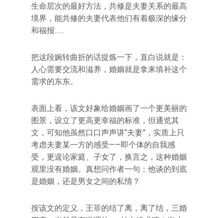
生命层次的最好方法，共修是夫妻关系的最高
境界，能共修的夫妻代表他们有着极深的缘分
和福报……
把这段婉转曲折的话提炼一下，直白说就是：
人心需要交流和滋养，婚姻就是拿来填补这个
需求的东东。
表面上看，该文好象给婚姻画了一个更美丽的
图景，设立了更高更幸福的标准，但通览其
文，可知他虽然口口声声讲“夫妻”，实质上只
考虑夫妻某一方的感受——即个体的自我感
受，更遑论家庭、子女了，换言之，这种婚姻
观里没有婚姻。真想问作者一句：他谈的到底
是婚姻，还是男女之间的私情？
按该文的定义，王菲的结了离，离了结，三婚