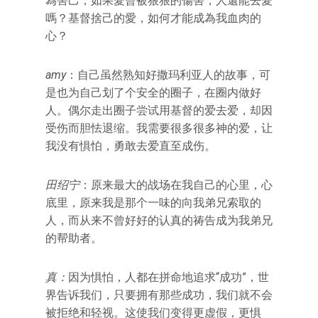
為害己，如果愛曾被狠狠的傷害，人還能去愛
嗎？基督捨己的愛，如何才能成為我血肉的
心？
amy
：自己虽然熟知好撒玛利亚人的故事，可
是也为自己划了个安全的圈子，在圈内做好
人。偶尔走出圈子尝试用基督的爱去爱，却因
受伤而胆怯退缩。我需要很多很多神的爱，让
我没有惧怕，勇敢去爱直至成伤。
田绍宁
：原来最大的战场在我自己的心里，心
底里，原来我是那个一味的向我弟兄索取的
人，而从来不曾好好的认真的祷告成为我弟兄
的帮助者。
真：
因为惧怕，人都在拼命地追求“成功”，世
界告诉我们，只要拥有那些成功，我们就不会
被拒绝和轻视。这使我们变得更虚假，更惧