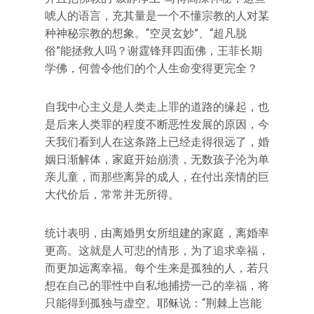
唬人的语言，充其量是一个不懂宗教的人对某
种神秘宗教的想象。“空灵玄妙”、“超凡脱
俗”能拯救人吗？谢霆锋拜四面佛，王菲长期
学佛，何曾令他们的个人生命变得更完全？
自我中心主义是人类走上罪的道路的缘起，也
是后来人类罪的程度不断恶性发展的原因，今
天我们看到人在这条路上已经走得很远了，婚
姻日渐解体，家庭开始崩溃，无数孩子沦为单
亲儿童，而那些离异的成人，在付出亲情的巨
大代价后，常常并无所得。
统计表明，由离婚男女所组建的家庭，离婚率
更高。这就是人可悲的情形，为了追求幸福，
而更加远离幸福。每个生来是孤独的人，若只
想在自己的罪性中自私地捕捞一己的幸福，将
只能得到孤独与虚空。耶稣说：“荆棘上岂能