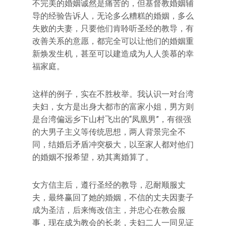
不完美的婚姻诚然是痛苦的，但基督教婚姻辅
导的经验告诉人，无论多么糟糕的婚姻，多么
失败的夫妻，只要他们肯聆听圣经的教导，有
改善关系的意愿，都完全可以让他们的婚姻重
新焕发生机，甚至可以建造成为人人羡慕的幸
福家庭。
这样的例子，实在不胜枚举。我认识一对台湾
夫妇，女方是出身大都市的富家小姐，男方则
是台湾偏远乡下山村飞出的“凤凰男”，有很强
的大男子主义等传统思想，两人背景完全不
同，结婚后矛盾冲突极大，以至家人都对他们
的婚姻不报希望，劝其离婚算了。
女方信主后，遵行圣经的教导，忍耐顺服丈
夫，最终赢回了她的婚姻，不信的丈夫因妻子
成为圣洁，后来悔改信主，并忠心在教会服
事，现在成为教会的长老，夫妇二人一同见证