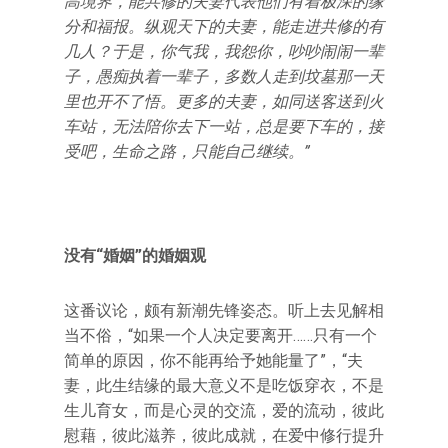
高境界，能共修的夫妻代表他们有着极深的缘
分和福报。纵观天下的夫妻，能走进共修的有
几人？于是，你气我，我怨你，吵吵闹闹一辈
子，愚痴执着一辈子，多数人走到坟墓那一天
里也开不了悟。更多的夫妻，如同送客送到火
车站，无法陪你去下一站，总是要下车的，接
受吧，生命之路，只能自己继续。”
没有“婚姻”的婚姻观
这番议论，颇有新潮先锋姿态。听上去见解相
当不俗，“如果一个人决定要离开……只有一个
简单的原因，你不能再给予她能量了”，“夫
妻，此生结缘的最大意义不是吃饭穿衣，不是
生儿育女，而是心灵的交流，爱的流动，彼此
慰藉，彼此滋养，彼此成就，在爱中修行提升