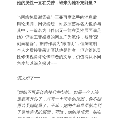
她的灵性一直在受苦，谁来为她补充能量？
当网络惊爆谢霆锋与王菲再度牵手的消息后，
舆论沸腾，网议纷纭，许多演艺界名人也参与
其中，一篇名为《伴侣无一能在灵性层面满足
她》评论王菲婚姻的网文广为流传，被赞“深
刻而精辟”。据传作者为“陈道明”，但陈道明
本人之后接受采访否认他是作者，但这篇以灵
性修佛视角评论锋菲恋的文章，仍值得从不同
角度加以深入探讨——
该文如下——
“
婚姻不再是传宗接代的契约。如果一个人决
定要离开你了，只有一个简单的原因，你不能
再给予她能量了。
王菲，她的生命早早就走到
了灵性需求的层面，可惜，她的伴侣无一能在