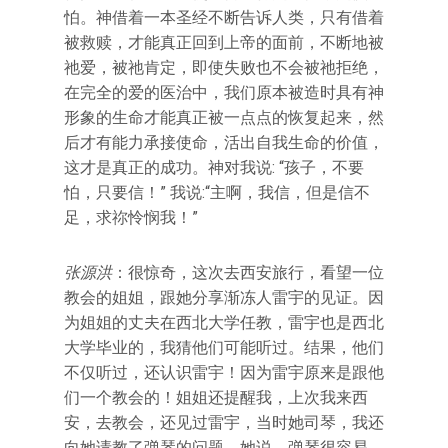
怕。神借着一本圣经不断告诉人类，只有借着
被救赎，才能真正回到上帝的面前，不断地被
祂爱，被祂肯定，即使失败也不会被祂拒绝，
在完全的爱的医治中，我们原本被造时具有神
形象的生命才能真正被一点点的恢复起来，然
后才有能力承接使命，活出自我生命的价值，
这才是真正的成功。神对我说: “孩子，不要
怕，只要信！” 我说:“主啊，我信，但是信不
足，求祢怜悯我！”
张源洪
：很惊奇，这次去西安旅行，看望一位
教会的姐姐，跟她分享渐冻人雷宇的见证。因
为姐姐的丈夫在西北大学任教，雷宇也是西北
大学毕业的，我猜他们可能听过。结果，他们
不仅听过，还认识雷宇！因为雷宇原来是跟他
们一个教会的！姐姐还提醒我，上次我来西
安，去教会，还见过雷宇，当时她司琴，我还
向她请教了弹琴的问题，她说，弹琴很容易。