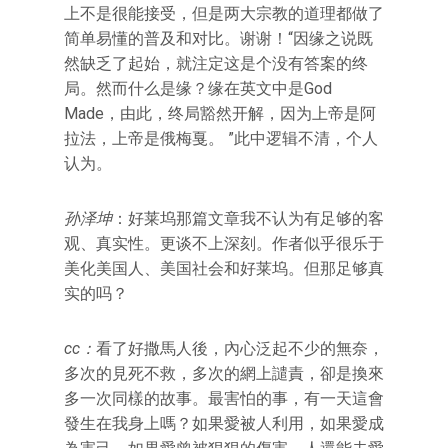
上不是很能接受，但是两大宗教的道理都做了
简单易懂的普及和对比。谢谢！“因缘之说既
然缺乏了起始，就注定这是个没有答案的终
局。然而什么是缘？缘在英文中是God
Made，由此，终局豁然开解，因为上帝是阿
拉法，上帝是俄梅戛。 ”此中逻辑不清，个人
认为。
孙泽坤
：好莱坞那篇文章我不认为有足够的客
观、真实性。更谈不上深刻。作者似乎很乐于
美化美国人、美国社会和好莱坞。但那足够真
实的吗？
cc：
看了好撒馬人後，內心泛起不少的無奈，
多次的見死不救，多次的網上譴責，卻是換來
多一次同樣的故事。最害怕的事，有一天這會
發生在我身上嗎？如果愛被人利用，如果愛成