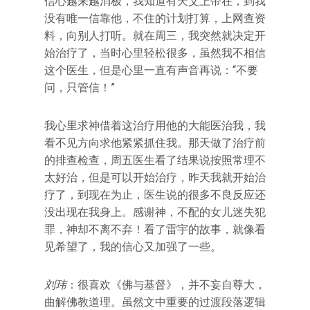
信心越来越消极，我知道有天父上帝在，到我
没有唯一信靠他，不住的计划打算，上网查资
料，向别人打听。就在周三，我突然就决定开
始治疗了，当时心里轻松很多，虽然我不相信
这个医生，但是心里一直有声音再说：“不要
问，只管信！”
我心里求神借着这治疗用他的大能医治我，我
看不见方向求他紧紧抓住我。那天做了治疗前
的排查检查，周五医生看了结果说按照常理不
太好治，但是可以开始治疗，昨天我就开始治
疗了，到现在为止，医生说的很多不良反应还
没出现在我身上。感谢神，不配的女儿迷失犯
罪，神却不离不弃！看了雷宇的故事，就像看
见希望了，我的信心又加强了一些。
刘玮
：很喜欢《佛与基督》，并不妄自尊大，
曲解佛教道理。虽然文中重要的过渡段落逻辑