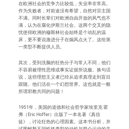
在欧洲社会的竞争力比较低，失业率非常高。
作为失败者，对前途没有希望，自然对宗主国
不满。同时长辈们对欧洲自由开放的风气也不
满，认为在腐化伊斯兰社会。这两个交叉的隐
忧使得欧洲的穆斯林社会始终是个动乱的温
床，更不要说激进分子在煽风点火了。这给第
一类型不断提供人员。
其次，受到洗脑的狂热分子与常人不同，他们
不容易被理性思维或事实证据所说服。换句话
说，这些理想主义者已经从追求真理走到盲目
跟随。他们活在一个幻想世界。这也就是一般
所谓邪教共同的问题！
1951年，美国的道德和社会哲学家埃里克·霍
弗（Eric Hoffer）出版了一本名著《真信
徒》，讨论狂热的心理因素。这本书分析，并
试图解释不同性格类型的动机与群众运动的关