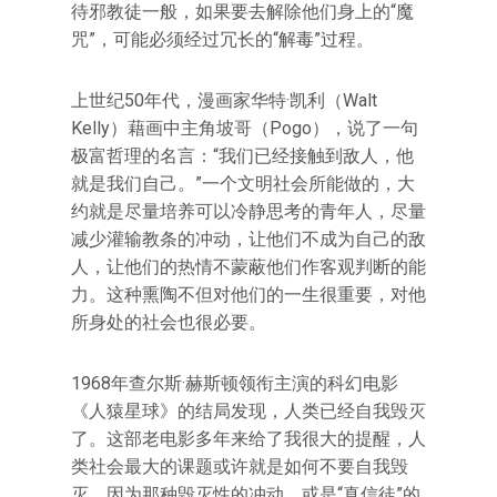
待邪教徒一般，如果要去解除他们身上的“魔
咒”，可能必须经过冗长的“解毒”过程。
上世纪50年代，漫画家华特·凯利（Walt
Kelly）藉画中主角坡哥（Pogo），说了一句
极富哲理的名言：“我们已经接触到敌人，他
就是我们自己。”一个文明社会所能做的，大
约就是尽量培养可以冷静思考的青年人，尽量
减少灌输教条的冲动，让他们不成为自己的敌
人，让他们的热情不蒙蔽他们作客观判断的能
力。这种熏陶不但对他们的一生很重要，对他
所身处的社会也很必要。
1968年查尔斯·赫斯顿领衔主演的科幻电影
《人猿星球》的结局发现，人类已经自我毁灭
了。这部老电影多年来给了我很大的提醒，人
类社会最大的课题或许就是如何不要自我毁
灭，因为那种毁灭性的冲动，或是“真信徒”的