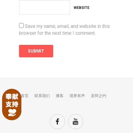
WEBSITE
Save my name, email, and website in this
browser for the next time I comment.
首页
联系我们
播客
境界有声
圣辩之约