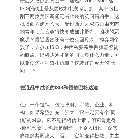
最让人吃惊的莫过于：居然有2000-3000名
ISIS的战士是从西欧和北美参加的，其中包括
割下两位美国新闻记者脑袋的英国籍凶手。这
批喝西方奶水长大，受过西方人权与自由熏陶
的青年，怎么会很快变成如此野蛮、凶残的恶
魔呢？最近居然还有一位英国母亲，抛弃两个
孩子，去参加ISIS，并声称要亲手割掉基督徒
的脑袋。巴格达迪和他的同党凭什么力量，可
以驱使这种狂热和仇恨？这或许是今天的“天
问”！？
在混乱中成长的ISIS和领袖巴格达迪
任何一个组织，包括政府、宗教、企业、机
构，如果希望扩充、强大，它一定要有个“同
仇”的对象。它不见得相信上帝，但它肯定得
相信“恶魔”，也就是制造一个令人惧怕，深恶
痛绝的共同敌人，否则，它就变得松散，失去