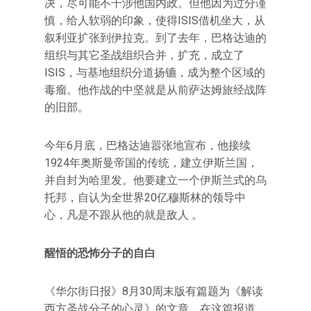
决，尽可能不干涉他国内政。但他因为过分谨
慎，给人软弱的印象，使得ISIS借机坐大，从
叙利亚扩张到伊拉克。到了去年，巴格达迪的
组织与其它圣战组织合并，扩充，成立了
ISIS，与基地组织分道扬镳，成为整个区域的
毒瘤。他作战的中坚就是从前萨达姆旅经战阵
的旧部。
今年6月底，巴格达迪嚣张地宣布，他接续
1924年奥斯曼帝国的传统，建立伊斯兰国，
并自封为哈里发。他要建立一个伊斯兰式的乌
托邦，自认为全世界20亿穆斯林的领导中
心，凡是不跟从他的就是敌人 。
醒悟的恐怖分子的自白
《华尔街日报》8月30周末版有篇题为《解读
西方圣战分子的心灵》的文章。在这篇报道