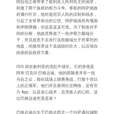
阿拉伯之春带来了叙利亚人民对民主的渴求，
刺激了两个族群的权力斗争。掌权的阿萨德政
府属什叶宗，他对逊尼宗人民的压制和残杀，
引起了全世界舆论的公愤。阿萨德虽然有俄国
和伊朗撑腰，但还是岌岌可危。为了制造对手
间的分裂，他故意释放了一批伊斯兰极端分
子，并且故意不去攻打这批极端分子所掌控的
地盘，间接培养这个圣战组织壮大，以压缩自
由派的反政府力量。
ISIS 就在叙利亚的混乱中成长。它的首领是
阿布·贝克尔·巴格达迪。他的跟随者并非一批
乌合之众，能在战场上骁勇善战，打败十倍以
上的正规军。他们并且善用社交网络，还有官
方 App，以及攻心战术，击溃敌人的心防。这
位巴格达迪究竟是谁？
巴格达迪出生于巴格达西北一个叫萨邁拉城附