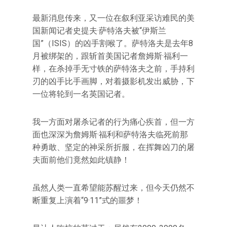
最新消息传来，又一位在叙利亚采访难民的美
国新闻记者史提夫·萨特洛夫被“伊斯兰
国”（ISIS）的凶手割喉了。萨特洛夫是去年8
月被绑架的，跟斩首美国记者詹姆斯·福利一
样，在杀掉手无寸铁的萨特洛夫之前，手持利
刃的凶手比手画脚，对着摄影机发出威胁，下
一位将轮到一名英国记者。
我一方面对屠杀记者的行为痛心疾首，但一方
面也深深为詹姆斯·福利和萨特洛夫临死前那
种勇敢、坚定的神采所折服，在挥舞凶刀的屠
夫面前他们竟然如此镇静！
虽然人类一直希望能苏醒过来，但今天仍然不
断重复上演着“9·11”式的噩梦！