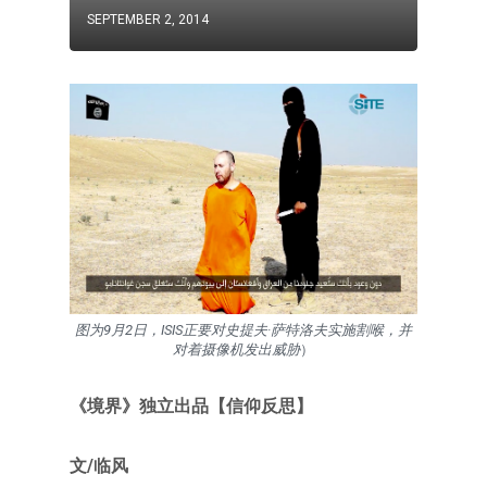
SEPTEMBER 2, 2014
图为9月2日，ISIS正要对史提夫·萨特洛夫实施割喉，并
对着摄像机发出威胁
）
《境界》独立出品【信仰反思】
文/临风