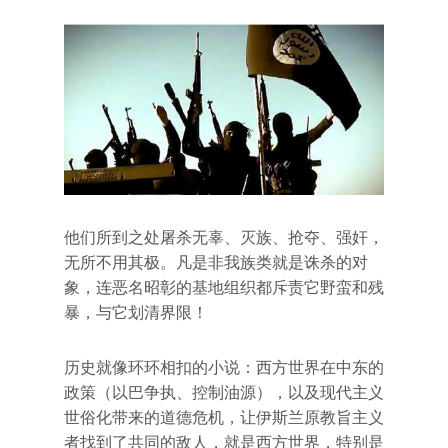
他们所到之处屠杀无辜、灭族、抢夺、强奸，
无所不用其极。凡是非我族类就是诛杀的对
象，连恶名昭彰的基地组织都斥责它野蛮和残
暴，与它划清界限！
历史就像环环相扣的小说：西方世界在中东的
政策（以巴争执、控制油源），以及现代主义
世俗化带来的道德危机，让伊斯兰原教旨主义
者找到了共同的敌人，就是西方世界，特别是