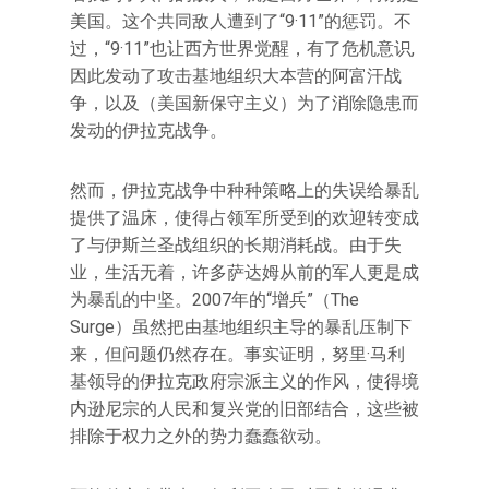
美国。这个共同敌人遭到了“9·11”的惩罚。不
过，“9·11”也让西方世界觉醒，有了危机意识,
因此发动了攻击基地组织大本营的阿富汗战
争，以及（美国新保守主义）为了消除隐患而
发动的伊拉克战争。
然而，伊拉克战争中种种策略上的失误给暴乱
提供了温床，使得占领军所受到的欢迎转变成
了与伊斯兰圣战组织的长期消耗战。由于失
业，生活无着，许多萨达姆从前的军人更是成
为暴乱的中坚。2007年的“增兵”（The
Surge）虽然把由基地组织主导的暴乱压制下
来，但问题仍然存在。事实证明，努里·马利
基领导的伊拉克政府宗派主义的作风，使得境
内逊尼宗的人民和复兴党的旧部结合，这些被
排除于权力之外的势力蠢蠢欲动。