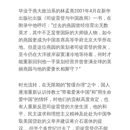
毕业于燕大政治系的林孟熹2001年4月在新华
出版社出版《司徒雷登与中国政局》一书，在
附录中他呼吁：“过去的燕园曾经培育出无数
英才，其中不乏蜚誉国际的大师级人物，如今
的燕园更成为中国首席高等学府北京大学所在
地。但是这位燕园的策划者司徒雷登的骨灰，
至今仍在大洋彼岸寂寞凄冷地等待着，何时才
能重新回到他一手策划经营并曾誉满全球的美
丽燕园与他的爱妻长相厮守？”
时光流转，在无限期的“暂缓办理”之中，国人
逐渐重新认识传教士“带着爱来中国”和“用生命
爱中国”的情怀，对他们的贡献高度肯定，也
有人重新反思司徒雷登的大使生涯，他的和
平、民主谋求和理想主义精神及处处为中国争
取美国贷款的义举并建议蒋介石退休的提
议……但半个多世纪过去了，司徒雷登仍不能