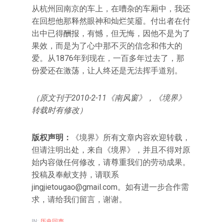
从杭州回南京的车上，在嘈杂的车厢中，我还
在回想他那释然眼神和灿烂笑靥。付出者在付
出中已得酬报，有憾，但无悔，因他不是为了
果效，而是为了心中那不灭的信念和伟大的
爱。从1876年到现在，一百多年过去了，那
份爱还在激荡，让人终还是无法挥手道别。
（原文刊于2010-2-11《南风窗》，《境界》
转载时有修改）
版权声明：
《境界》所有文章内容欢迎转载，
但请注明出处，来自《境界》，并且不得对原
始内容做任何修改，请尊重我们的劳动成果。
投稿及奉献支持，请联系
jingjietougao@gmail.com。如有进一步合作需
求，请给我们留言，谢谢。
IN:
历史回声