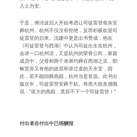
入土为安。
于是，傅泾波后人开始考虑让司徒雷登骨灰安
葬杭州。杭州不仅没有拒绝，反而积极欢迎司
徒雷登的归来。沈建中更是出书赞成，他在
《司徒雷登与西湖》中认为司徒出生在杭州，
会讲一口杭州话，又是杭州的荣誉公民，家庭
成员中，父母和两个弟弟均葬在西湖之滨，耶
稣堂弄又有他的故居和讲过道的天水堂，因
此，若不能回葬燕园，杭州当是首选。此书出
版次年，司徒雷登安葬于杭。有燕大校友感慨
说：“偌大的燕园，竟容不下一个司徒雷登！”
付出者在付出中已得酬报