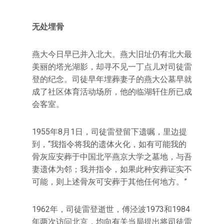
无处埋骨
燕大今日早已并入北大。燕大旧址仍有北大最
美丽的塔光湖影，却寻不见一丁点儿对司徒雷
登的纪念。司徒早年埋葬妻子的燕大公墓早就
成了社区体育活动场所，他的临湖轩住所已成
会客室。
1955年8月1日，司徒雷登留下遗嘱，里边提
到，“我指令将我的遗体火化，如有可能我的
骨灰应安葬于中国北平燕京大学之墓地，与吾
妻遗体为邻；我并指令，如果此种安葬证实不
可能，则上述骨灰可安葬于其他任何地方。”
1962年，司徒雷登逝世，傅泾波1973和1984
年两次访问北京，均向有关当局提出将司徒雷