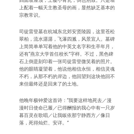
四面坡屋顶，上覆小青瓦，倒也别致。只是墙
上配着一幅天主教圣母的画，显然缺乏基本的
宗教常识。
司徒雷登墓在杭城东北郊安贤陵园，这里苍松
翠柏，流水潺潺，飞瀑四溅，风景宜人。墓碑
上简简单单写着他的中英文名字和生卒年月，
还有“燕京大学首任校长”字样。不过，黑色碑
石上倒是刻印着一张司徒雷登微笑着的照片。
他的眼睛凝望着，他说他相信永恒，相信灵魂
不朽，从那不朽的岸边，他回望到这块他回不
来但最终还是回来了的土地。
他晚年极钟爱这首诗：“我要这样地死去／漫
漫时日使命已履／已得酬报的我心中有一只岁
暮百灵在歌唱／让我皈依那宁静西方／像日
落，死得灿烂、安详。”