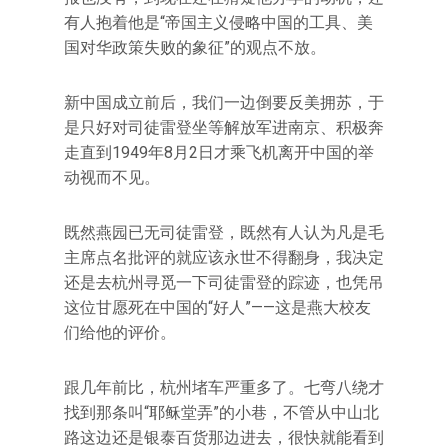
有人抱着他是“帝国主义侵略中国的工具、美
国对华政策失败的象征”的观点不放。
新中国成立前后，我们一边倒要反美拥苏，于
是只好对司徒雷登坐等解放军进南京、积极奔
走直到1949年8月2日才乘飞机离开中国的举
动视而不见。
既然燕园已无司徒雷登，既然有人认为凡是毛
主席点名批评的就应该永世不得翻身，我决定
还是去杭州寻觅一下司徒雷登的踪迹，也凭吊
这位甘愿死在中国的“好人”——这是燕大校友
们给他的评价。
跟几年前比，杭州堵车严重多了。七弯八绕才
找到那条叫“耶稣堂弄”的小巷，不管从中山北
路这边还是银泰百货那边进去，很快就能看到