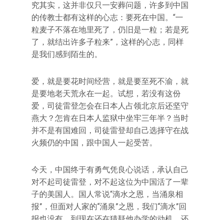
究其实，这并非仅只一安葬问题，许多到中国
的传教士都有这样的心志：要死在中国。“一
粒麦子不落在地里死了，仍旧是一粒；若是死
了，就结出许多子粒来”，这样的心志，同样
是我们感到陌生的。
爱，就是要花时间经营，就是要至死不渝，就
是要地老天荒永在一起。试想，若没有这份
爱，司徒雷登怎会在日本人占领北京后还坚守
燕大？怎肯在日本人监狱中坐牢三年半？当时
并不是有国难回，司徒雷登却自己选择守在战
火频仍的中国，跟中国人一起受苦。
今天，中国终于有勇气凭良心说话，承认自己
对不起司徒雷登，对不起这位为中国活了一辈
子的美国人。国人常说“滴水之恩，当涌泉相
报”，但面对人家的“涌泉”之恩，我们“滴水”回
报也没有，到现在还在猜疑他办学的动机，还