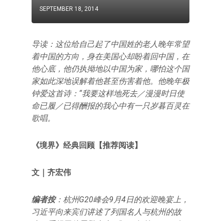
SEPTEMBER 18, 2014
导读：这位给自己起了中国姓的老人晚年常望
着中国的方向，身在美国心却盼着回中国，在
他心底，他仍执拗地以中国为家，哪怕这个国
家如此深地误解着他甚至伤害着他。他晚年极
钟爱这首诗：“我要这样地死去／漫漫时日使
命已履／已得酬报的我心中有一只岁暮百灵在
歌唱。
《境界》经典回顾【推荐阅读】
文｜齐宏伟
编者按
：杭州G20峰会9月4日的欢迎晚宴上，
习近平向来宾们讲述了列国名人与杭州的故