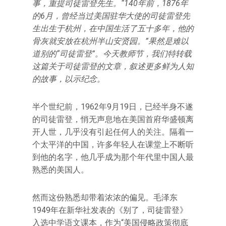
事，重提司徒雷登先生。“140年前，1876年
的6月，曾经当过美国驻华大使的司徒雷登先
生出生于杭州，在中国生活了五十多年，他的
骨灰就安放在杭州半山安贤园。”果然是难以
道别的“司徒雷登”。今天教师节，我们特转载
这篇关于司徒雷登的文章，叙述更多鲜为人知
的故事，以示纪念。
半个世纪前，1962年9月19日，已经半身不遂
的司徒雷登，悄无声息地在美国首府华盛顿离
开人世，几乎没有引起任何人的关注。隔着一
个太平洋的中国，许多年轻人在课堂上不断听
到他的名字，他几乎成为那个年代里中国人最
熟悉的美国人。
然而这份熟悉却带着浓浓的偏见。毛泽东
1949年在新华社发表的《别了，司徒雷登》
入选中学语文课本，作为“美国侵略政策彻底