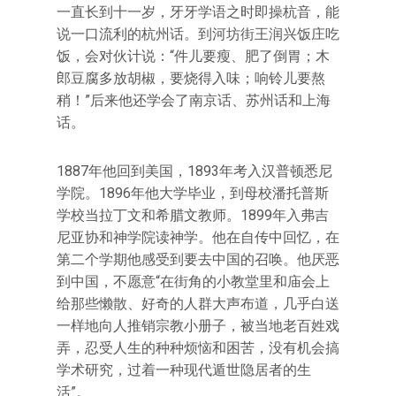
一直长到十一岁，牙牙学语之时即操杭音，能
说一口流利的杭州话。到河坊街王润兴饭庄吃
饭，会对伙计说：“件儿要瘦、肥了倒胃；木
郎豆腐多放胡椒，要烧得入味；响铃儿要熬
稍！”后来他还学会了南京话、苏州话和上海
话。
1887年他回到美国，1893年考入汉普顿悉尼
学院。1896年他大学毕业，到母校潘托普斯
学校当拉丁文和希腊文教师。1899年入弗吉
尼亚协和神学院读神学。他在自传中回忆，在
第二个学期他感受到要去中国的召唤。他厌恶
到中国，不愿意“在街角的小教堂里和庙会上
给那些懒散、好奇的人群大声布道，几乎白送
一样地向人推销宗教小册子，被当地老百姓戏
弄，忍受人生的种种烦恼和困苦，没有机会搞
学术研究，过着一种现代遁世隐居者的生
活”。