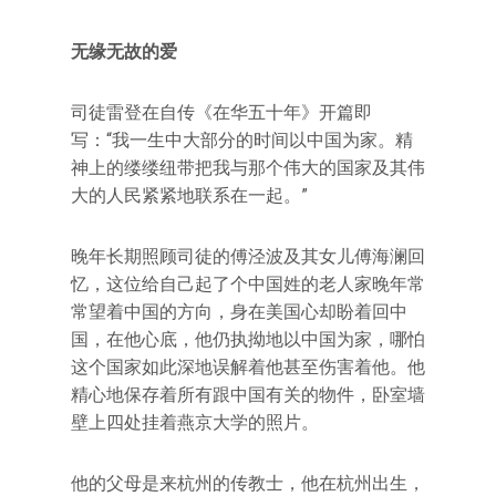
无缘无故的爱
司徒雷登在自传《在华五十年》开篇即
写：“我一生中大部分的时间以中国为家。精
神上的缕缕纽带把我与那个伟大的国家及其伟
大的人民紧紧地联系在一起。”
晚年长期照顾司徒的傅泾波及其女儿傅海澜回
忆，这位给自己起了个中国姓的老人家晚年常
常望着中国的方向，身在美国心却盼着回中
国，在他心底，他仍执拗地以中国为家，哪怕
这个国家如此深地误解着他甚至伤害着他。他
精心地保存着所有跟中国有关的物件，卧室墙
壁上四处挂着燕京大学的照片。
他的父母是来杭州的传教士，他在杭州出生，