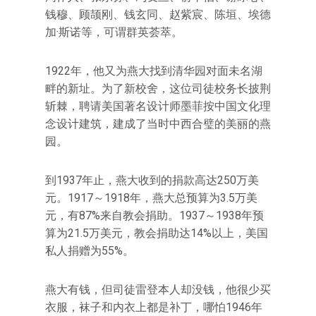
钱穆、顾颉刚、钱玄同、赵紫宸、陈垣、埃德
加·斯诺等，可谓群英荟萃。
1922年，他又为燕大找到清华园对面未名湖
畔的新址。为了新校舍，这位司徒校务长披荆
斩棘，聘请美国著名设计师墨菲按中国文化理
念设计建筑，建成了当时中西合璧的美丽的燕
园。
到1937年止，燕大收到的捐款高达250万美
元。1917～1918年，燕大总预算为3.5万美
元，有87%来自教会捐助。1937～1938年预
算为21.5万美元，教会捐助达14%以上，美国
私人捐赠为55%。
燕大有钱，但司徒雷登本人却没钱，他很少买
衣服，袜子和内衣上都是补丁，哪怕1946年