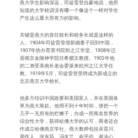
燕大学生影响深远，司徒雷登自豪地说，他所
知道的大学校训没有哪一个像这个一样对学生
产生这么重大而有力的影响。
关键是燕大的首任校长和校务长就是这样的
人。1904年司徒雷登偕新婚妻子回到中国，
1907年协办育英书院和之江学堂。1908年迁
居南京金陵神学院任希腊文教授。1902年他
的二弟受美南长老会委派来杭州之江大学任
教。1919年5月，司徒雷登受聘成为新成立的
北京燕京大学校长。
他多方结识中国政要和美国富人，并在美国各
界为燕大筹款。他用不到十年时间，便把一个
几乎一无所有的烂摊子，办成一所闻名世界的
综合性大学，获得哈佛大学的认可，两者还合
作成立哈佛燕京学社。燕大教师包括吴雷川、
周作人、张东荪、冯友兰、俞平伯、谢冰心、