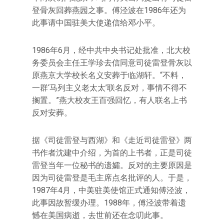
登骨灰回葬燕园之事。傅泾波在1986年还为
此事请中国驻美大使递信给邓小平。
1986年6月，经中共中央书记处批准，北大校
务委员会主任王学珍去信同意司徒雷登骨灰以
原燕京大学校长名义安葬于临湖轩。“不料，
一群‘马列主义老太太’联名反对，事情不得不
搁置。”燕大校友王百强回忆，有人联名上书
反对安葬。
据《司徒雷登与西湖》和《走近司徒雷登》两
书作者沈建中介绍，为首的上书者，正是司徒
雷登当年一位秘书的遗孀。反对的主要原因是
因为司徒雷登是毛主席点名批评的人。于是，
1987年4月，中美驻美使馆正式通知傅泾波，
此事因故暂缓办理。1988年，傅泾波带着遗
憾在美国病逝，去世前还在念叨此事。