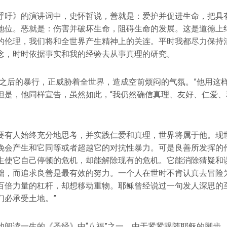
呼吁》的演讲词中，史怀哲说，善就是：爱护并促进生命，把具
地位。恶就是：伤害并破坏生命，阻碍生命的发展。这是道德上
的伦理，我们将和全世界产生精神上的关连。平时我都尽力保持
念，时时依据事实和我的经验去从事真理的研究。
瞒之后的暴行，正威胁着全世界，造成空前烦闷的气氛。”他用这
但是，他同样宣告，虽然如此，“我仍然确信真理、友好、仁爱、
要有人始终充分地思考，并实践仁爱和真理，世界将属于他。现
晚会产生和它同等或者超越它的对抗性暴力。可是良善所发挥的
生使它自己停顿的危机，却能解除现有的危机。它能消除猜疑和
础，而追求良善是最有效的努力。一个人在世时不肯认真去冒险
百倍力量的杠杆，却想移动重物。耶稣曾经说过一句发人深思的至
们必承受土地。”
他阅读一生的《圣经》中“八福”之一。由于紧紧跟随耶稣的脚步