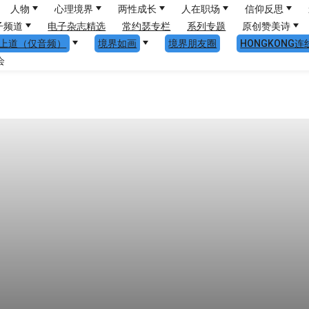
人物
心理境界
两性成长
人在职场
信仰反思
子频道
电子杂志精选
常约瑟专栏
系列专题
原创赞美诗
上道（仅音频）
境界如画
境界朋友圈
HONGKONG连
会