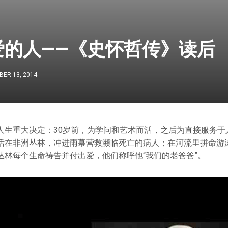
爱的人——《史怀哲传》读后
ER 13, 2014
人生重大决定：30岁前，为学问和艺术而活，之后为直接服务于
活在非洲丛林，冲进雨幕营救濒临死亡的病人；在河流里拼命游
丛林每个生命祷告并付出爱，他们称呼他“我们的老爸爸”。