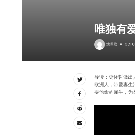
唯独有
境界君
OCTOB
导读：史怀哲做出
欧洲人，带爱妻生
要他命的犀牛，为