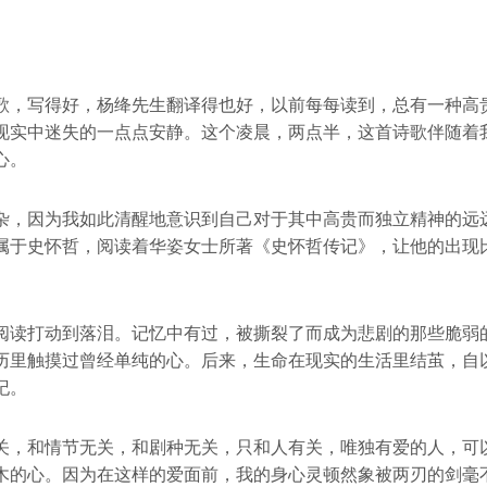
歌，写得好，杨绛先生翻译得也好，以前每每读到，总有一种高
现实中迷失的一点点安静。这个凌晨，两点半，这首诗歌伴随着
心。
杂，因为我如此清醒地意识到自己对于其中高贵而独立精神的远
属于史怀哲，阅读着华姿女士所著《史怀哲传记》，让他的出现
阅读打动到落泪。记忆中有过，被撕裂了而成为悲剧的那些脆弱
历里触摸过曾经单纯的心。后来，生命在现实的生活里结茧，自
纪。
关，和情节无关，和剧种无关，只和人有关，唯独有爱的人，可
木的心。因为在这样的爱面前，我的身心灵顿然象被两刃的剑毫