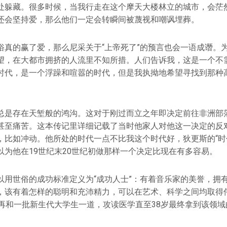
处躲藏。很多时候，当我行走在这个摩天大楼林立的城市，会茫
还会坚持爱，那么他们一定会转瞬间被蔑视和嘲讽埋葬。
俗真的赢了爱，那么尼采关于“上帝死了”的预言也会一语成谮。
望，在大都市拥挤的人流里不知所措。人们告诉我，这是一个不
时代，是一个浮躁和喧嚣的时代，但是我执拗地希望寻找到那种
总是存在天堑般的鸿沟。这对于刚过而立之年即决定前往非洲部
甚至痛苦。这本传记里详细记载了当时他家人对他这一决定的反
，比如冲动。他所处的时代一点不比我这个时代好，狄更斯的“时
以为他在19世纪末20世纪初做那样一个决定比现在有多容易。
以用世俗的成功标准定义为“成功人士”：有着音乐家的美誉，拥
，该有着怎样的聪明和充沛精力，可以在艺术、科学之间均取得
后再和一批新生代大学生一道，攻读医学直至38岁最终拿到该领