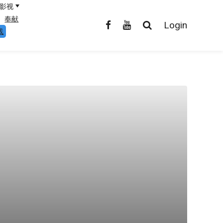
影视
奉献
Login
线