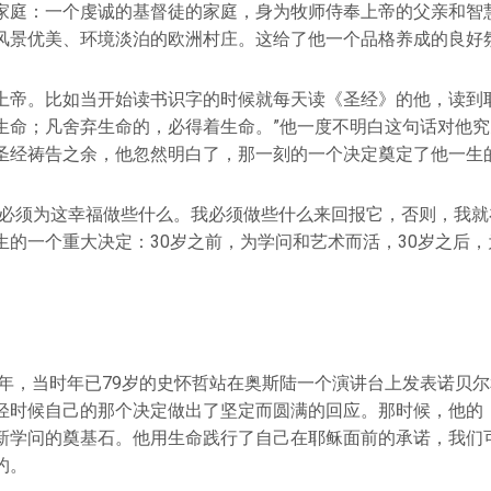
家庭：一个虔诚的基督徒的家庭，身为牧师侍奉上帝的父亲和智
风景优美、环境淡泊的欧洲村庄。这给了他一个品格养成的良好
上帝。比如当开始读书识字的时候就每天读《圣经》的他，读到耶
生命；凡舍弃生命的，必得着生命。”他一度不明白这句话对他
圣经祷告之余，他忽然明白了，那一刻的一个决定奠定了他一生
就必须为这幸福做些什么。我必须做些什么来回报它，否则，我就
生的一个重大决定：30岁之前，为学问和艺术而活，30岁之后
54年，当时年已79岁的史怀哲站在奥斯陆一个演讲台上发表诺贝
轻时候自己的那个决定做出了坚定而圆满的回应。那时候，他的
新学问的奠基石。他用生命践行了自己在耶稣面前的承诺，我们
约。