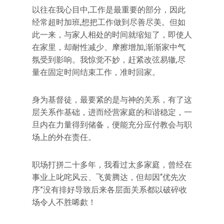
以往在我心目中,工作是最重要的部分，因此
经常超时加班,想把工作做到尽善尽美。但如
此一来，与家人相处的时间就缩短了，即使人
在家里，却耐性减少、摩擦增加,渐渐家中气
氛受到影响。我惊觉不妙，赶紧改弦易辙,尽
量在固定时间结束工作，准时回家。
身为基督徒，最要紧的是与神的关系，有了这
层关系作基础，进而经营家庭的和谐稳定，一
旦内在力量得到储备，便能充分应付教会与职
场上的外在责任。
职场打拼二十多年，我看过太多家庭，曾经在
事业上叱咤风云、飞黄腾达，但却因“优先次
序”没有排好导致后来各层面关系都以破碎收
场令人不胜唏歔！