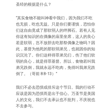
圣经的根据是什么？
“其实食物不能叫神看中我们，因为我们不吃
也无损，吃也无益。只是你们要谨慎，恐怕你
们这自由竟成了那软弱人的绊脚石。若有人见
你这有知识的在偶像的庙里坐席，这人的良心
若是软弱，岂不放胆去吃那祭偶像之物吗？因
此，基督为他死的那软弱弟兄，也就因你的知
识沉沦了。你们这样得罪弟兄们，伤了他们软
弱的良心，就是得罪基督。所以，食物若叫我
弟兄跌倒，我就永远不吃肉，免得叫我弟兄跌
倒了。（哥前 8:8-13）”
我们不必去恐惧或排斥这个节日。我的行动不
应该是因为恐惧而是出于信心。万圣节是美国
人的文化，我们不去承认也不批判，不庆祝也
不去参与。