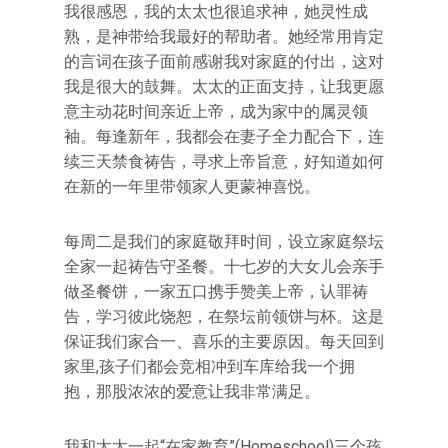
我很感恩，我的太太也很追求神，她灵性成
熟，是神带给我最好的帮助者。她经常用肯定
的言词在孩子面前感谢我对家庭的付出，这对
我是很大的鼓舞。太太的正面支持，让我更愿
意主动花时间亲近上帝，成为家中的属灵领
袖。每逢新年，我都会在妻子全力配合下，连
续三天禁食祷告，寻求上帝旨意，好知道如何
在新的一年里带领家人更蒙神喜悦。
每周二是我们的家庭敬拜时间，设立家庭祭坛
全家一起祷告守圣餐。十七岁的大女儿会亲手
做圣餐饼，一家五口携手赞美上帝，认罪祷
告，学习彼此饶恕，在祭坛前领饼与杯。这是
保证我们家合一、喜乐的主要原因。每天回到
家里,孩子们都会竞相冲到车库给我一个拥
抱，那股浓浓的爱意让我非常满足。
我和太太一起“在家教育”(Homeschool)三个孩