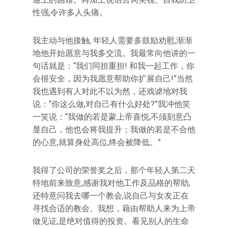
性强,令许多人头痛。
我主动与他接触, 年轻人需要多鼓励劝慰,渐渐
地他开始愿意与我多交流。我最常向他讲的一
句话就是：“我们同担重担! 和我一起工作，你
会很安全，因为我愿意帮助你扩展自己!”当然
我也遇到有人对此不以为然，还戏谑地对我
说：“你这么做,对自己有什么好处?”我冲他笑
一笑说：“我做的若是蒙上帝喜悦,不须刻意凸
显自己，他也会将我提升；我做的若是不合他
的心意,就算身处高位,终会被降低。”
我得了公司的荣誉奖之后，那个年轻人第二天
特地前来致意,感谢我对他工作及品格的帮助,
还特意问我去哪一个教会,说自己与女友正在
寻找合适的教会。我想，藉由帮助人来为上帝
做见证,是绝对值得的投资。看见别人的生命