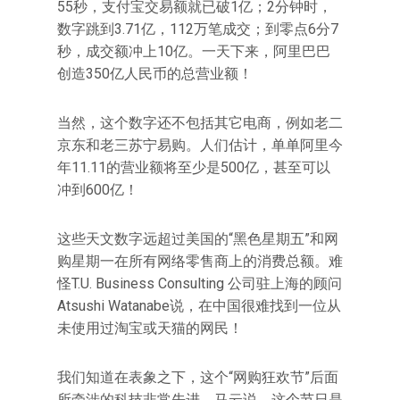
55秒，支付宝交易额就已破1亿；2分钟时，
数字跳到3.71亿，112万笔成交；到零点6分7
秒，成交额冲上10亿。一天下来，阿里巴巴
创造350亿人民币的总营业额！
当然，这个数字还不包括其它电商，例如老二
京东和老三苏宁易购。人们估计，单单阿里今
年11.11的营业额将至少是500亿，甚至可以
冲到600亿！
这些天文数字远超过美国的“黑色星期五”和网
购星期一在所有网络零售商上的消费总额。难
怪T.U. Business Consulting 公司驻上海的顾问
Atsushi Watanabe说，在中国很难找到一位从
未使用过淘宝或天猫的网民！
我们知道在表象之下，这个“网购狂欢节”后面
所牵涉的科技非常先进。马云说，这个节日是