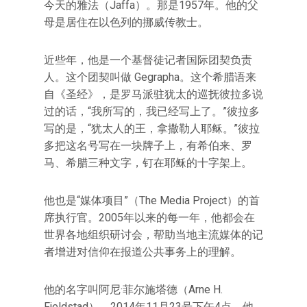
今天的雅法（Jaffa）。那是1957年。他的父
母是居住在以色列的挪威传教士。
近些年，他是一个基督徒记者国际团契负责
人。这个团契叫做 Gegrapha。这个希腊语来
自《圣经》，是罗马派驻犹太的巡抚彼拉多说
过的话，“我所写的，我已经写上了。”彼拉多
写的是，“犹太人的王，拿撒勒人耶稣。”彼拉
多把这名号写在一块牌子上，有希伯来、罗
马、希腊三种文字，钉在耶稣的十字架上。
他也是“媒体项目”（The Media Project）的首
席执行官。2005年以来的每一年，他都会在
世界各地组织研讨会，帮助当地主流媒体的记
者增进对信仰在报道公共事务上的理解。
他的名字叫阿尼·菲尔施塔德（Arne H.
Fjeldstad）。2014年11月23号下午4点，他