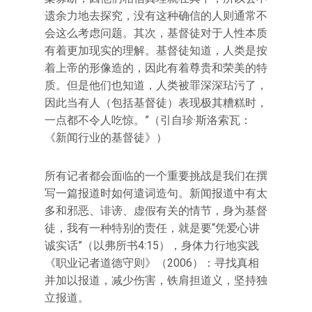
遗余力地去探究，没有这种确信的人则通常不
会这么考虑问题。其次，基督徒对于人性本质
有着更加现实的理解。基督徒知道，人类是按
着上帝的形像造的，因此有着尊贵和荣美的特
质。但是他们也知道，人类被罪深深玷污了，
因此当有人（包括基督徒）表现极其糟糕时，
一点都不令人吃惊。”（引自珍·斯洛索瓦：
《新闻行业的基督徒》）
所有记者都会面临的一个重要挑战是我们在撰
写一篇报道时如何遣词造句。新闻报道中有太
多和邪恶、诽谤、虚假有关的情节，身为基督
徒，我有一种特别的责任，就是要“凭爱心讲
诚实话”（以弗所书4:15），身体力行地实践
《职业记者道德守则》（2006）：寻找真相
并加以报道，减少伤害，铁肩担道义，坚持独
立报道。