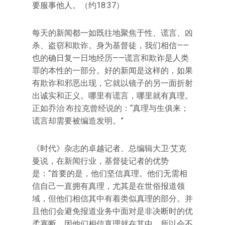
要服事他人。（约18:37）
每天的新闻都一如既往地聚焦于性、谎言、凶
杀、盗窃和欺诈。身为基督徒，我们相信——
也的确日复一日地经历——谎言和欺诈是人类
罪的本性的一部分。好的新闻是这样的，如果
有欺诈和邪恶出现，它就以镜子的另一面折射
出诚实和正义。哪里有谎言，哪里就有真理。
正如乔治·布拉克曾经说的：“真理与生俱来；
谎言却需要被编造发明。”
《时代》杂志的卓越记者、总编辑大卫·艾克
曼说，在新闻行业，基督徒记者的优势
是：“首要的是，他们坚信真理。他们无需相
信自己一直拥有真理，尤其是在世俗报道领
域，但他们相信其中有着类似真理的部分。并
且他们会避免报道业务中面对是非决断时的优
柔寡断，因他们相信真理就在其中，所以会不