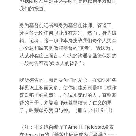
包括随时准备好在必要时刊登道歉启事及修正
我们的报道。
身为基督徒记者和身为基督徒律师、管道工、
牙医等无论任何职业没有差别。然而，身为编
辑、记者，这一职业本身挑战我们每个人更全
心全意和诚实地做好基督的“使者”。我认为，
从某种程度上而言，伟大的沟通者圣徒保罗的
一段祷告可谓“媒体人的祷告”：
我所祷告的，就是要你们的爱心，在知识和各
样见识上多而又多。使你们能分别是非〔或作
喜爱那美好的事〕，作诚实无过的人，直到基
督的日子，并靠着耶稣基督结满了仁义的果
子，叫荣耀称赞归与神。（腓立比书1:9-11)
（注：本文综合编译了Arne H. Fjeldstad发表
在Gegrapha的《基督徒应该成为记者吗？——