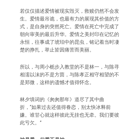
若仅仅描述爱情被现实毁灭，救赎仍然不会发
生。爱情最吊诡，也最有力的展现其价值的方
式，是自身的突然死亡。爱情在死亡中完成了
朝向审美的最后升华。爱情之美封印在记忆的
永恒，往事成了琥珀中的昆虫，铭记着当时凄
楚的挣扎，举止皆因痛苦而美丽。
所以，与周小栀步入教堂的不是林一，与陈寻
相濡以沫的不是方茴，与陈孝正相守相望的不
是郑微，这样的遗憾才值得怀念。
林夕填词的《匆匆那年》道尽了其中曲
折，“如果过去还值得眷恋，别太快冰释前
嫌。谁甘心就这样彼此无挂也无牵。我们要彼
此亏欠。”