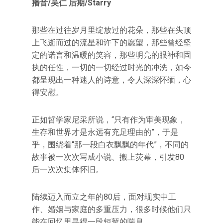
播音/吴仁 后期/Starry
那些在过往岁月里绽放过的花朵，那些在头顶
上飞逝而过的流星和许下的愿望，那些曾经坚
定的诺言和温暖的笑容，那些明亮的眼神和固
执的任性，一切的一切经过时光的冲洗，如今
都呈现出一种迷人的诗意，令人深深怀缅，心
得安慰。
正如哲学家尼采所说，“只有作为审美现象，
生存和世界才是永远有充足理由的”，于是
乎，围绕着“那一段白衣飘飘的年代”，不同的
故事被一次次写成小说、搬上荧幕，引发80
后一次次集体怀旧。
陆续迈入而立之年的80后，面对现实中工
作、婚姻与家庭的多重压力，很多时候他们只
能在回忆里寻得一段短暂的喘息。