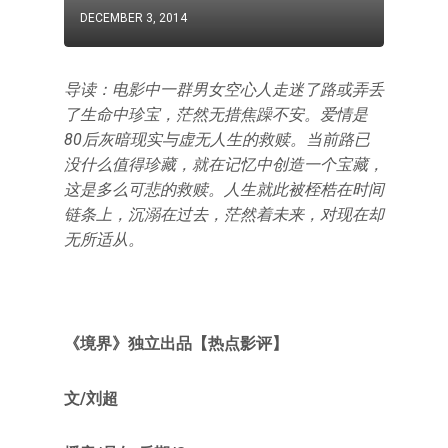
DECEMBER 3, 2014
导读：电影中一群男女空心人走迷了路或弄丢
了生命中珍宝，茫然无措焦躁不安。爱情是
80后灰暗现实与虚无人生的救赎。当前路已
没什么值得珍藏，就在记忆中创造一个宝藏，
这是多么可悲的救赎。人生就此被桎梏在时间
链条上，沉溺在过去，茫然着未来，对现在却
无所适从。
《境界》独立出品【热点影评】
文/刘超