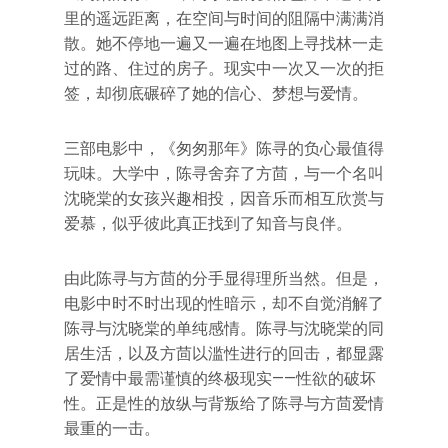
里的遥远距离，在空间与时间的阻隔中满满消
散。她不停地一遍又一遍在地图上寻找林一走
过的路、住过的房子。现实中一次又一次的拒
签，却彻底碾碎了她的信心、梦想与爱情。
三部电影中，《匆匆那年》陈寻的负心最值得
玩味。大学中，陈寻舍弃了方茴，与一个名叫
沈晓棠的女孩兴趣相投，因音乐而相互欣赏与
爱慕，似乎彼此真正找到了知音与良伴。
由此陈寻与方茴的分手显得理所当然。但是，
电影中时不时出现的性暗示，却不自觉消解了
陈寻与沈晓棠的单纯感情。陈寻与沈晓棠的同
居生活，以及方茴以滥性进行的回击，都显露
了爱情中最需谨慎的终极现实——性欲的破坏
性。正是性的放纵与背叛给了陈寻与方茴爱情
最重的一击。