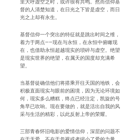
里大呼虚空之时，或许很有共鸣。然而信仰基
督的人清楚知道，在日光之下皆是虚空，而日
光之上却有永生。
基督信仰一个突出的特征就是跳出时间之维，
着力于两点——现在与永恒，在永恒中俯瞰现
在，也借助永恒超越现实的琐碎与虚空。绝望
是现实世界的绝望，在属天的国度却充满希
望。
当基督徒确信他们将搭乘开往天国的地铁，会
积极直面现实与眼前的困境，因为无论环境如
何，现实多么糟糕，终点已经注定，凯旋的号
角早已吹响。现在要做的，就是活出自我的风
采与生活的精彩，以此反射上帝的荣耀。
三部青春怀旧电影的爱情信仰，深层的问题不
在于无爱，不在于忽视或者缩小了爱的力量，