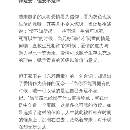
神是爱，但爱不是神
越来越多的人将爱情看为信仰，看为灰色现实
生活的救赎，其实并不令人惊讶。当汤显祖述
说：“情不知所起，一往而深，生者可以死，
死可以生”的时候，当元好问轻吟“问世间情是
何物，直教生死相许”的时候，爱情的魔力与
魅力早已一览无余。爱情可以赋予生存以充足
的理由，赋予青春的苦痛以价值与意义。
但王家卫在《东邪西毒》的一句台词，却道出
了爱情作为信仰的无奈——“当你不能再拥有的
时候，唯一可以做的是让自己永远不忘
记。”当前路已经没有什么值得珍藏，就在记
忆中创造一个宝藏，这是多么可悲的救赎。如
果选择了这样的信仰，人生就此被桎梏在时间
的链条上，沉溺在过去，茫然着未来，对于现
在却无所适从。