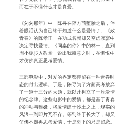
而在于不懂什么才是真爱。
《匆匆那年》中，陈寻在陪方茴堕胎之后，伴
着眼泪认为自己终于知道什么是爱情了。《致
青春》的陈孝正，在功成名就却又空虚寂寥中
决定寻找爱情。《同桌的你》中的林一，直到
周小栀步入教堂，说出我愿意之时，在惆怅中
才仿佛真正思考爱情。
三部电影中，对爱的界定都停留在一种青春时
态的付出逻辑。于是，陈寻为了方茴高考放弃
了一道十三分的大题，就以此树立了一座爱情
的纪念碑。这些电影中的爱情，都是基于青春
的冲动与稚嫩，将爱情建于沙土之上，现实的
风浪一到即片瓦不存。等到终于长大了，却又
仿佛不愿再思考爱情，于是剩下的只是留恋。