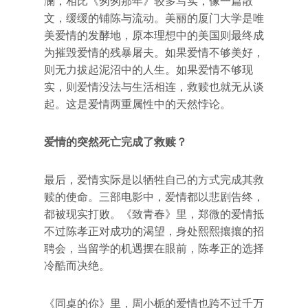
澜，相比《匆匆那年》较多写实，像一篇散
文，缓缓的铺陈与流动。美丽的厦门大学是唯
美爱情的发酵地，原本理想中的美国则最终成
为摧毁爱情的残暴屠夫。如果爱情不够美好，
则无力拔起泥沼中的人生。如果爱情不够现
实，则爱情没法与生活相连，救赎也就无从谈
起。这是爱情两重属性中的天然悖论。
爱情的突然死亡完成了救赎？
最后，爱情实际是以牺牲自己的方式完成其救
赎的使命。三部电影中，爱情都以悲剧告终，
都被现实打败。《致青春》里，郑微的爱情抵
不过陈孝正对成功的渴望，身处熙熙攘攘的招
聘会，当留学的机遇摆在眼前，陈孝正的选择
冷酷而决绝。
《同桌的你》里，周小栀的爱情也跨不过千万