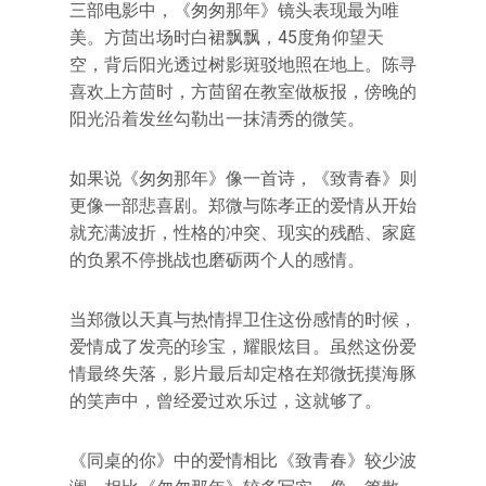
三部电影中，《匆匆那年》镜头表现最为唯
美。方茴出场时白裙飘飘，45度角仰望天
空，背后阳光透过树影斑驳地照在地上。陈寻
喜欢上方茴时，方茴留在教室做板报，傍晚的
阳光沿着发丝勾勒出一抹清秀的微笑。
如果说《匆匆那年》像一首诗，《致青春》则
更像一部悲喜剧。郑微与陈孝正的爱情从开始
就充满波折，性格的冲突、现实的残酷、家庭
的负累不停挑战也磨砺两个人的感情。
当郑微以天真与热情捍卫住这份感情的时候，
爱情成了发亮的珍宝，耀眼炫目。虽然这份爱
情最终失落，影片最后却定格在郑微抚摸海豚
的笑声中，曾经爱过欢乐过，这就够了。
《同桌的你》中的爱情相比《致青春》较少波