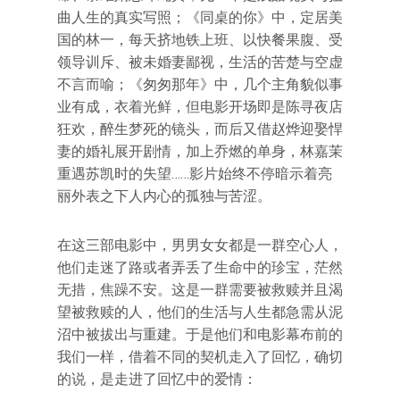
曲人生的真实写照；《同桌的你》中，定居美
国的林一，每天挤地铁上班、以快餐果腹、受
领导训斥、被未婚妻鄙视，生活的苦楚与空虚
不言而喻；《匆匆那年》中，几个主角貌似事
业有成，衣着光鲜，但电影开场即是陈寻夜店
狂欢，醉生梦死的镜头，而后又借赵烨迎娶悍
妻的婚礼展开剧情，加上乔燃的单身，林嘉茉
重遇苏凯时的失望……影片始终不停暗示着亮
丽外表之下人内心的孤独与苦涩。
在这三部电影中，男男女女都是一群空心人，
他们走迷了路或者弄丢了生命中的珍宝，茫然
无措，焦躁不安。这是一群需要被救赎并且渴
望被救赎的人，他们的生活与人生都急需从泥
沼中被拔出与重建。于是他们和电影幕布前的
我们一样，借着不同的契机走入了回忆，确切
的说，是走进了回忆中的爱情：