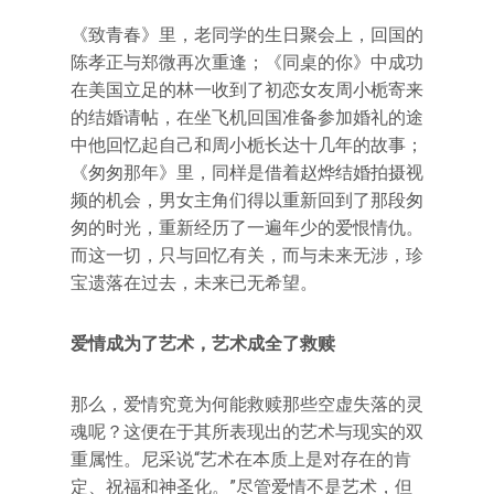
《致青春》里，老同学的生日聚会上，回国的
陈孝正与郑微再次重逢；《同桌的你》中成功
在美国立足的林一收到了初恋女友周小栀寄来
的结婚请帖，在坐飞机回国准备参加婚礼的途
中他回忆起自己和周小栀长达十几年的故事；
《匆匆那年》里，同样是借着赵烨结婚拍摄视
频的机会，男女主角们得以重新回到了那段匆
匆的时光，重新经历了一遍年少的爱恨情仇。
而这一切，只与回忆有关，而与未来无涉，珍
宝遗落在过去，未来已无希望。
爱情成为了艺术，艺术成全了救赎
那么，爱情究竟为何能救赎那些空虚失落的灵
魂呢？这便在于其所表现出的艺术与现实的双
重属性。尼采说“艺术在本质上是对存在的肯
定、祝福和神圣化。”尽管爱情不是艺术，但