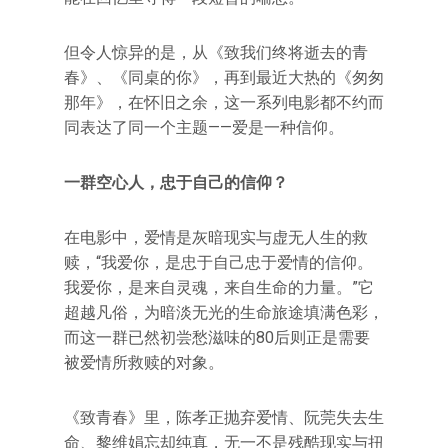
但令人惊异的是，从《致我们终将逝去的青
春》、《同桌的你》，再到最近大热的《匆匆
那年》，在怀旧之余，这一系列电影都不约而
同表达了同一个主题——爱是一种信仰。
一群空心人，忠于自己的信仰？
在电影中，爱情是灰暗现实与虚无人生的救
赎，“我爱你，是忠于自己忠于爱情的信仰。
我爱你，是来自灵魂，来自生命的力量。”它
超越凡俗，为暗淡无光的生命旅途填满色彩，
而这一群已然初尝愁滋味的80后则正是需要
被爱情所救赎的对象。
《致青春》里，陈孝正抛弃爱情、阮莞失去生
命、黎维娟忘却纯真，无一不是残酷现实与扭