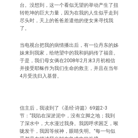
台。没想到，这一个看似无望的举动产生了扭
转乾坤的巨大力量，因为在我的人生似乎走到
尽头时，天上的爸爸差遣他的使女来寻找我
了。
当电视台把我的病情播出后，有一位丹东的姊
妹来到我家，给绝望中的我和妈妈传了福音。
于是，我们母女俩在2008年2月末3月初相信
并接受耶稣作为我们生命的救主，并且在当年
4月受洗归入基督。
信主后，我读到了《圣经·诗篇》69篇2-3
节：“我陷在深淤泥中，没有立脚之地；我到
了深水中，大水漫过我身。我因呼求困乏，喉
咙发干，我因等候神，眼睛失明。”每一句似