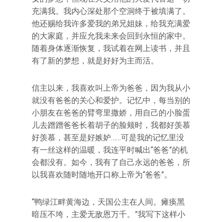
充满我。我内心深处那个空洞终于被填满了。
他还赐给我许多爱我的弟兄姐妹，给我充满爱
的大家庭，并应允我未来会回到永恒的家中。
随着身体逐渐恢复，我试着在网上读书，并且
有了新的梦想，就是好好为主而活。
信主以来，我喜欢叫上帝为爸爸，因为我从小
就没有爸爸的关心和爱护。记忆中，每当别的
小朋友在爸爸的臂弯里撒娇，用自己的小脸蛋
儿去蹭蹭爸爸长着胡子的脸颊时，我都好羡慕
好羡慕，甚至是好嫉妒……可是我的记忆里没
有一丝这样的温暖，我连平时喊出“爸爸”的机
会都没有。如今，我有了自己永远的爸爸，所
以我喜欢随时随地开口称上帝为“爸爸”。
“鸭绿江畔黄海边，天国公主在人间。瘫痪黑
暗压不垮，主爱无敌恩万千。”我写下这样小