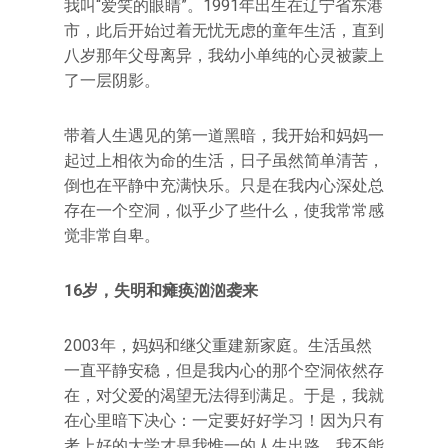
我叫“爱笑的眼睛”。1991年出生在辽宁省东港
市，此后开始过着无忧无虑的童年生活，直到
八岁那年父母离异，我幼小单纯的心灵被蒙上
了一层阴影。
带着人生遇见的第一道黑暗，我开始和妈妈一
起过上相依为命的生活，日子虽然简单清苦，
倒也在平静中充满快乐。只是在我内心深处总
存在一个空洞，似乎少了些什么，使我常常感
觉非常自卑。
16岁，失明和瘫痪汹汹袭来
2003年，妈妈和继父重建新家庭。生活虽然
一直平静安稳，但是我内心的那个空洞依然存
在，对父爱的渴望无法得到满足。于是，我就
在心里暗下决心：一定要好好学习！因为只有
考上好的大学才是我惟一的人生出路，我不能