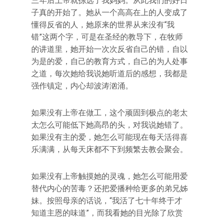
三年后上帝就拣选了我妈妈。从此我们的好日
子真的开始了。她从一个高高在上的人变成了
懂得反省的人，她原来的世界从来没有“我
错”这两个字，可是在圣经的教导下，在牧师
的讲道里，她开始一次次反省自己的错，自以
为是的爱，自己的教育方式，自己的为人处事
之道，每次她给我说她听道后的感想，我都是
强作镇定，内心却波涛汹涌。
如果没有上帝在做工，这个顽固到极点的老太
太怎么可能低下她高昂的头，对我说她错了。
如果没有主的爱，她怎么可能现在每天活得喜
乐满满，从每天床都不下到频繁去教会聚会。
如果没有上帝触摸她的灵魂，她怎么可能用爱
替代内心的苦毒？还把爱播种给更多的弟兄姊
妹。按照母亲的话说，“我活了七十年终于才
知道主恩的味道”，而我看她的目光除了欣赏