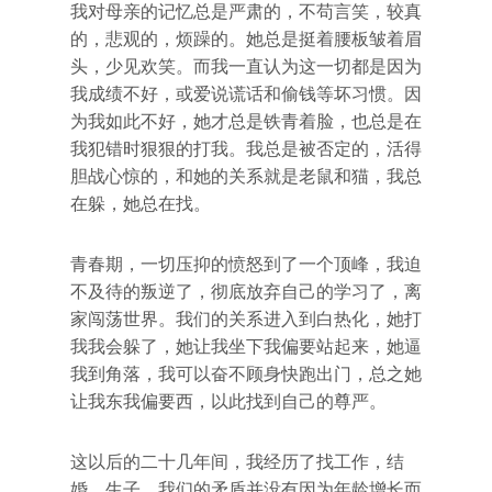
我对母亲的记忆总是严肃的，不苟言笑，较真
的，悲观的，烦躁的。她总是挺着腰板皱着眉
头，少见欢笑。而我一直认为这一切都是因为
我成绩不好，或爱说谎话和偷钱等坏习惯。因
为我如此不好，她才总是铁青着脸，也总是在
我犯错时狠狠的打我。我总是被否定的，活得
胆战心惊的，和她的关系就是老鼠和猫，我总
在躲，她总在找。
青春期，一切压抑的愤怒到了一个顶峰，我迫
不及待的叛逆了，彻底放弃自己的学习了，离
家闯荡世界。我们的关系进入到白热化，她打
我我会躲了，她让我坐下我偏要站起来，她逼
我到角落，我可以奋不顾身快跑出门，总之她
让我东我偏要西，以此找到自己的尊严。
这以后的二十几年间，我经历了找工作，结
婚，生子。我们的矛盾并没有因为年龄增长而