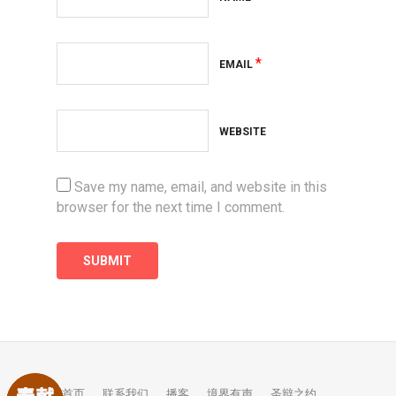
*
EMAIL
WEBSITE
Save my name, email, and website in this
browser for the next time I comment.
首页
联系我们
播客
境界有声
圣辩之约