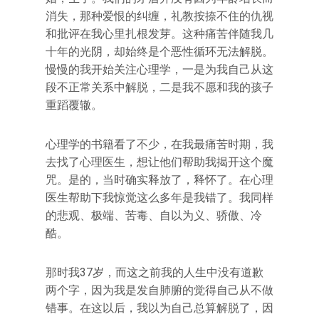
消失，那种爱恨的纠缠，礼教按捺不住的仇视
和批评在我心里扎根发芽。这种痛苦伴随我几
十年的光阴，却始终是个恶性循环无法解脱。
慢慢的我开始关注心理学，一是为我自己从这
段不正常关系中解脱，二是我不愿和我的孩子
重蹈覆辙。
心理学的书籍看了不少，在我最痛苦时期，我
去找了心理医生，想让他们帮助我揭开这个魔
咒。是的，当时确实释放了，释怀了。在心理
医生帮助下我惊觉这么多年是我错了。我同样
的悲观、极端、苦毒、自以为义、骄傲、冷
酷。
那时我37岁，而这之前我的人生中没有道歉
两个字，因为我是发自肺腑的觉得自己从不做
错事。在这以后，我以为自己总算解脱了，因