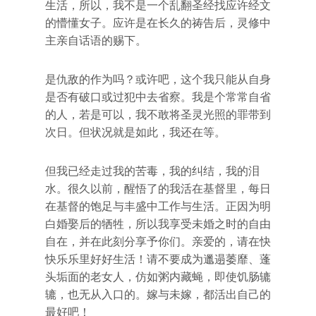
生活，所以，我不是一个乱翻圣经找应许经文
的懵懂女子。应许是在长久的祷告后，灵修中
主亲自话语的赐下。
是仇敌的作为吗？或许吧，这个我只能从自身
是否有破口或过犯中去省察。我是个常常自省
的人，若是可以，我不敢将圣灵光照的罪带到
次日。但状况就是如此，我还在等。
但我已经走过我的苦毒，我的纠结，我的泪
水。很久以前，醒悟了的我活在基督里，每日
在基督的饱足与丰盛中工作与生活。正因为明
白婚娶后的牺牲，所以我享受未婚之时的自由
自在，并在此刻分享予你们。亲爱的，请在快
快乐乐里好好生活！请不要成为邋遢萎靡、蓬
头垢面的老女人，仿如粥内藏蝇，即使饥肠辘
辘，也无从入口的。嫁与未嫁，都活出自己的
最好吧！