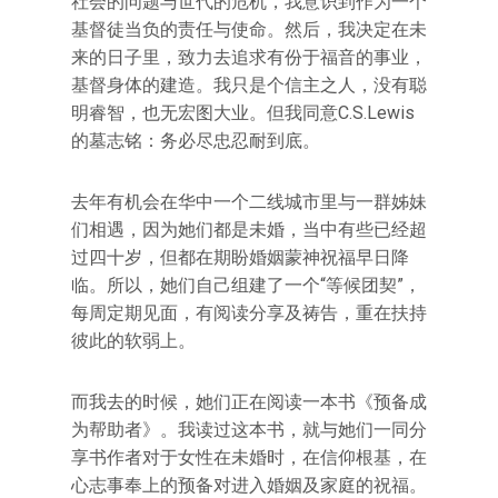
社会的问题与世代的危机，我意识到作为一个
基督徒当负的责任与使命。然后，我决定在未
来的日子里，致力去追求有份于福音的事业，
基督身体的建造。我只是个信主之人，没有聪
明睿智，也无宏图大业。但我同意C.S.Lewis
的墓志铭：务必尽忠忍耐到底。
去年有机会在华中一个二线城市里与一群姊妹
们相遇，因为她们都是未婚，当中有些已经超
过四十岁，但都在期盼婚姻蒙神祝福早日降
临。所以，她们自己组建了一个“等候团契”，
每周定期见面，有阅读分享及祷告，重在扶持
彼此的软弱上。
而我去的时候，她们正在阅读一本书《预备成
为帮助者》。我读过这本书，就与她们一同分
享书作者对于女性在未婚时，在信仰根基，在
心志事奉上的预备对进入婚姻及家庭的祝福。