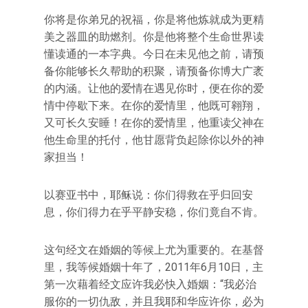
你将是你弟兄的祝福，你是将他炼就成为更精
美之器皿的助燃剂。你是他将整个生命世界读
懂读通的一本字典。今日在未见他之前，请预
备你能够长久帮助的积聚，请预备你博大广袤
的内涵。让他的爱情在遇见你时，便在你的爱
情中停歇下来。在你的爱情里，他既可翱翔，
又可长久安睡！在你的爱情里，他重读父神在
他生命里的托付，他甘愿背负起除你以外的神
家担当！
以赛亚书中，耶稣说：你们得救在乎归回安
息，你们得力在乎平静安稳，你们竟自不肯。
这句经文在婚姻的等候上尤为重要的。在基督
里，我等候婚姻十年了，2011年6月10日，主
第一次藉着经文应许我必快入婚姻：“我必治
服你的一切仇敌，并且我耶和华应许你，必为