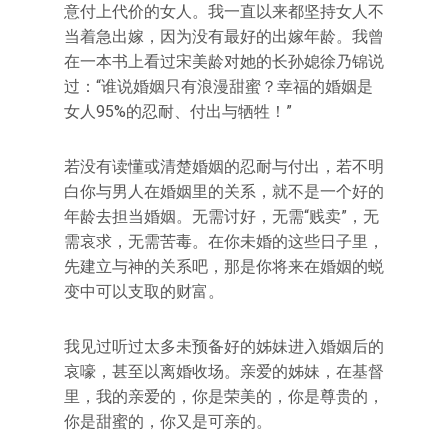
意付上代价的女人。我一直以来都坚持女人不
当着急出嫁，因为没有最好的出嫁年龄。我曾
在一本书上看过宋美龄对她的长孙媳徐乃锦说
过：“谁说婚姻只有浪漫甜蜜？幸福的婚姻是
女人95%的忍耐、付出与牺牲！”
若没有读懂或清楚婚姻的忍耐与付出，若不明
白你与男人在婚姻里的关系，就不是一个好的
年龄去担当婚姻。无需讨好，无需“贱卖”，无
需哀求，无需苦毒。在你未婚的这些日子里，
先建立与神的关系吧，那是你将来在婚姻的蜕
变中可以支取的财富。
我见过听过太多未预备好的姊妹进入婚姻后的
哀嚎，甚至以离婚收场。亲爱的姊妹，在基督
里，我的亲爱的，你是荣美的，你是尊贵的，
你是甜蜜的，你又是可亲的。