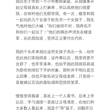
我出生于市郊一个小学教师家庭。从我懂事开
始父母就喜欢上打麻将，所以虽然他们很爱
我，但有时他们无暇管我。有一次，楼里和我
一起玩的几个女孩子欺负另一个女孩子，我生
气地对他们大喊：“你们做得不对，我再也不
和你们一起玩了！”他们的脚步声消失在楼道
里，从此我知道，坚持正义要付出代价。
我的个头本来就比这些女孩子高出一头，动作
也比他们笨拙得多，这件事以后，我变得更不
合群了，也常常落单。也似乎因此我很容易成
为那些色情狂下手的对象。那时并不明白是怎
么回事，但也不敢告诉父母或老师，只觉得一
直被难以言说的羞耻感和恐惧所笼罩。
慢慢变得孤僻，喜欢上一个人看书。后来上学
以后，学习成绩一直挺让父母满意，在他们和
大多数人看起来，我是个“乖”孩子。但翻开日