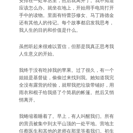
安排在一处草丛里，然后就离开了。我不知道
应该怎么办。就坐在地上，开始用手电筒打开
手中的读物。里面有特蕾莎修女、马丁路德金
还有其他人的传记。每个故事都启发我思考，
我人生的目的和价值是什么。
虽然听起来很难以置信，但那是我真正思考我
人生意义的开始。
我终于没有吃掉我的苹果。过了很久，有一个
姐姐是基督徒，偷偷过来找到我。她知道我完
全没有露营的经验，就帮我把垃圾带铺好，用
雨衣和棍子给我搭了个简易的帐篷。然后又悄
悄离开。
我蜷缩着睡着了。早上，有人叫醒我们。所有
的营员被集中到太平山顶的一处平地。营地主
任蔡医生和其他的老师在那里等着我们。初生