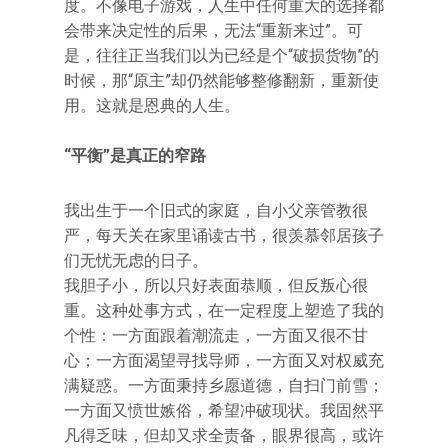
度。不像电子游戏，人生中任何重大的选择都
会带来决定性的后果，无法“重新来过”。可
是，往往正当我们以为已经是个“破损货物”的
时候，那“原主”却仍然能够整修翻新，重新使
用。这就是恩典的人生。
“平衡”是真正的窄路
我出生于一个旧式的家庭，自小父亲管教很
严，每天关在家里诵读古书，很羡慕邻居孩子
们无忧无虑的日子。
我胆子小，所以只好表面恭顺，但反叛心很
重。这种处事方式，在一定程度上塑造了我的
个性：一方面跟着潮流走，一方面又很不甘
心；一方面渴望寻找导师，一方面又对权威充
满疑惑。一方面秉持乡愿道德，自扫门前雪；
一方面又愤世嫉俗，希望冲破现状。我固然平
凡得乏味，但却又求全责备，眼界很高，或许