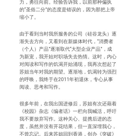
力，勇往向前。经验告诉我，以前那种偏执
的“圣俗二分”的态度是错误的，因为那把上帝
缩小了。
由于看到当时我所服务的公司（硅谷龙头）逐
渐失去方向，又看到在新媒体时代，“消费者
（个人）产品”逐渐取代“大型企业产品”，成
为新宠，我开始对职场失去热情。这时，内心
对阅读和写作的饥渴开始涌现，我再次想起了
苏姐当年对我的期望。逐渐地，饥渴转为强烈
的呼唤，我终于在2011年初退休，专心从事
阅读、思考和写作。
很多年前，在我出国进修后，苏姐有次还藉着
《校园》杂志《编者话》一栏向我喊活，呼吁
我不要放弃写作。这种关心、提携后进的态
度，虽然并没有开花结果，但一直深埋我心，
不曾忘记。后来苏姐回到香港，创办《突破》