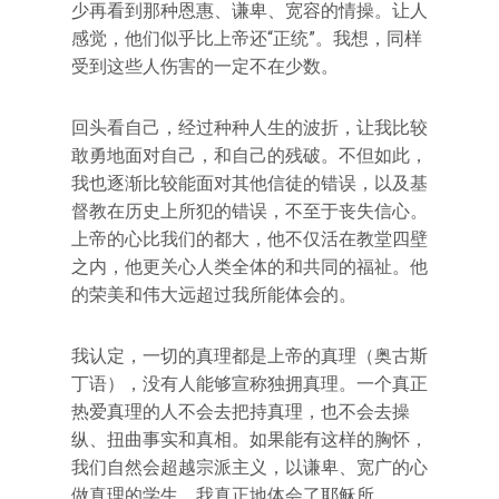
少再看到那种恩惠、谦卑、宽容的情操。让人
感觉，他们似乎比上帝还“正统”。我想，同样
受到这些人伤害的一定不在少数。
回头看自己，经过种种人生的波折，让我比较
敢勇地面对自己，和自己的残破。不但如此，
我也逐渐比较能面对其他信徒的错误，以及基
督教在历史上所犯的错误，不至于丧失信心。
上帝的心比我们的都大，他不仅活在教堂四壁
之内，他更关心人类全体的和共同的福祉。他
的荣美和伟大远超过我所能体会的。
我认定，一切的真理都是上帝的真理（奥古斯
丁语），没有人能够宣称独拥真理。一个真正
热爱真理的人不会去把持真理，也不会去操
纵、扭曲事实和真相。如果能有这样的胸怀，
我们自然会超越宗派主义，以谦卑、宽广的心
做真理的学生。我真正地体会了耶稣所