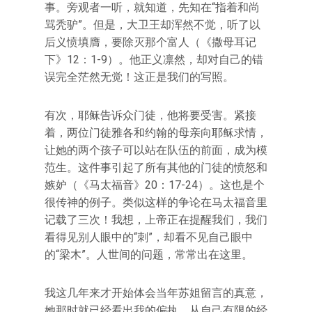
事。旁观者一听，就知道，先知在“指着和尚
骂秃驴”。但是，大卫王却浑然不觉，听了以
后义愤填膺，要除灭那个富人（《撒母耳记
下》12：1-9）。他正义凛然，却对自己的错
误完全茫然无觉！这正是我们的写照。
有次，耶稣告诉众门徒，他将要受害。紧接
着，两位门徒雅各和约翰的母亲向耶稣求情，
让她的两个孩子可以站在队伍的前面，成为模
范生。这件事引起了所有其他的门徒的愤怒和
嫉妒（《马太福音》20：17-24）。这也是个
很传神的例子。类似这样的争论在马太福音里
记载了三次！我想，上帝正在提醒我们，我们
看得见别人眼中的“刺”，却看不见自己眼中
的“梁木”。人世间的问题，常常出在这里。
我这几年来才开始体会当年苏姐留言的真意，
她那时就已经看出我的偏执，从自己有限的经