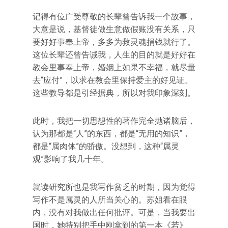
记得有位广受尊敬的长辈曾告诉我一个故事，
大意是说，基督徒做生意做假账没有关系，只
要好好事奉上帝，多多为救灵魂捐钱就行了。
这位长辈还曾告诫我，人生的目的就是好好在
教会里事奉上帝，婚姻上如果不幸福，就尽量
去“应付”，以求在教会里保持爱主的好见证。
这些教导都是引经据典，所以对我印象深刻。
此时，我把一切思想性的著作完全抛诸脑后，
认为那都是“人”的东西，都是“无用的知识”，
都是“属肉体”的骄傲。没想到，这种“属灵
观”影响了我几十年。
就读研究所也是我写作贫乏的时期，因为觉得
写作不是属灵的人所当关心的。苏姐看在眼
内，没有对我做出任何批评。可是，当我要出
国时，她特别把手中刚拿到的第一本《若》