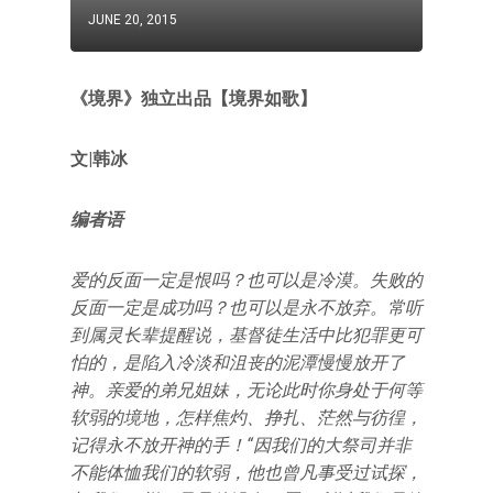
JUNE 20, 2015
《境界》独立出品【境界如歌】
文|韩冰
编者语
爱的反面一定是恨吗？也可以是冷漠。失败的
反面一定是成功吗？也可以是永不放弃。常听
到属灵长辈提醒说，基督徒生活中比犯罪更可
怕的，是陷入冷淡和沮丧的泥潭慢慢放开了
神。亲爱的弟兄姐妹，无论此时你身处于何等
软弱的境地，怎样焦灼、挣扎、茫然与彷徨，
记得永不放开神的手！“因我们的大祭司并非
不能体恤我们的软弱，他也曾凡事受过试探，