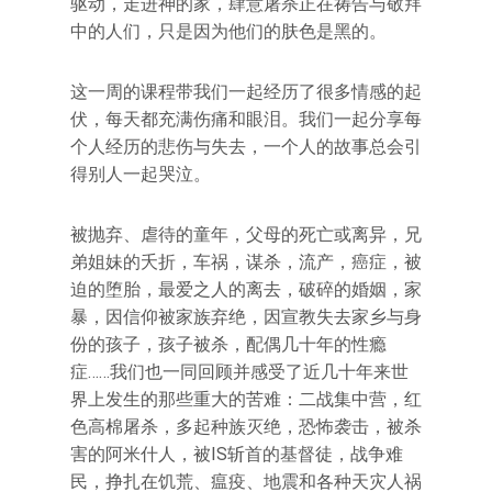
驱动，走进神的家，肆意屠杀正在祷告与敬拜
中的人们，只是因为他们的肤色是黑的。
这一周的课程带我们一起经历了很多情感的起
伏，每天都充满伤痛和眼泪。我们一起分享每
个人经历的悲伤与失去，一个人的故事总会引
得别人一起哭泣。
被抛弃、虐待的童年，父母的死亡或离异，兄
弟姐妹的夭折，车祸，谋杀，流产，癌症，被
迫的堕胎，最爱之人的离去，破碎的婚姻，家
暴，因信仰被家族弃绝，因宣教失去家乡与身
份的孩子，孩子被杀，配偶几十年的性瘾
症……我们也一同回顾并感受了近几十年来世
界上发生的那些重大的苦难：二战集中营，红
色高棉屠杀，多起种族灭绝，恐怖袭击，被杀
害的阿米什人，被IS斩首的基督徒，战争难
民，挣扎在饥荒、瘟疫、地震和各种天灾人祸