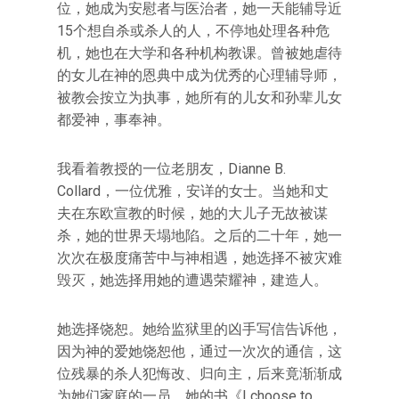
位，她成为安慰者与医治者，她一天能辅导近
15个想自杀或杀人的人，不停地处理各种危
机，她也在大学和各种机构教课。曾被她虐待
的女儿在神的恩典中成为优秀的心理辅导师，
被教会按立为执事，她所有的儿女和孙辈儿女
都爱神，事奉神。
我看着教授的一位老朋友，Dianne B.
Collard，一位优雅，安详的女士。当她和丈
夫在东欧宣教的时候，她的大儿子无故被谋
杀，她的世界天塌地陷。之后的二十年，她一
次次在极度痛苦中与神相遇，她选择不被灾难
毁灭，她选择用她的遭遇荣耀神，建造人。
她选择饶恕。她给监狱里的凶手写信告诉他，
因为神的爱她饶恕他，通过一次次的通信，这
位残暴的杀人犯悔改、归向主，后来竟渐渐成
为她们家庭的一员。她的书《I choose to