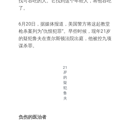
找可吞吃的人。它找到这个年轻人，将他吞吃
了。
6月20日，据媒体报道，美国警方将这起教堂
枪杀案列为“仇恨犯罪”。早些时候，现年21岁
的疑犯鲁夫在查尔斯顿法院出庭，他被控九项
谋杀罪。
21
岁
的
疑
犯
鲁
夫
负伤的医治者