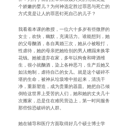
个娇嫩的婴儿？为何神选定胜过罪恶与死亡的
方式竟是让人的罪恶钉死自己的儿子？
我看着本课的教授，一位六十多岁有些微胖的
女士，欢快，幽默，充满活力。谁能想到，她
的父母酗酒，各自离婚三次，她从小被殴打，
性虐待，她的母亲把她给别的男人糟蹋来换零
花钱。她被遗弃在家，多年以狗食和啤酒维
生，很小就酗酒，染上各种恶习，生产后她又
如法炮制，虐待自己的女儿。就是这个破碎不
堪的生命，被神从垃圾堆中拾起来，清洗干
净，重新塑造，成为贵重的器皿。她把自己倾
倒给这世界上受苦的人们，她和她的丈夫几十
次搬家，总是住在难民营边上，第一时间服务
那些惊恐破碎的人群。
她在辅导和医疗方面取得好几个硕士博士学