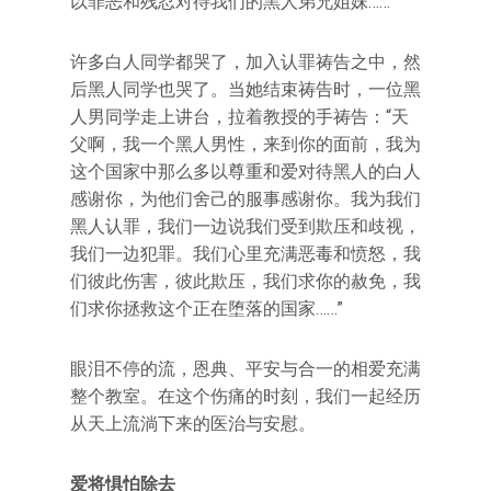
以罪恶和残忍对待我们的黑人弟兄姐妹……”
许多白人同学都哭了，加入认罪祷告之中，然
后黑人同学也哭了。当她结束祷告时，一位黑
人男同学走上讲台，拉着教授的手祷告：“天
父啊，我一个黑人男性，来到你的面前，我为
这个国家中那么多以尊重和爱对待黑人的白人
感谢你，为他们舍己的服事感谢你。我为我们
黑人认罪，我们一边说我们受到欺压和歧视，
我们一边犯罪。我们心里充满恶毒和愤怒，我
们彼此伤害，彼此欺压，我们求你的赦免，我
们求你拯救这个正在堕落的国家……”
眼泪不停的流，恩典、平安与合一的相爱充满
整个教室。在这个伤痛的时刻，我们一起经历
从天上流淌下来的医治与安慰。
爱将惧怕除去