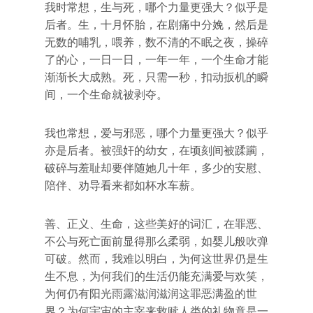
我时常想，生与死，哪个力量更强大？似乎是
后者。生，十月怀胎，在剧痛中分娩，然后是
无数的哺乳，喂养，数不清的不眠之夜，操碎
了的心，一日一日，一年一年，一个生命才能
渐渐长大成熟。死，只需一秒，扣动扳机的瞬
间，一个生命就被剥夺。
我也常想，爱与邪恶，哪个力量更强大？似乎
亦是后者。被强奸的幼女，在顷刻间被蹂躏，
破碎与羞耻却要伴随她几十年，多少的安慰、
陪伴、劝导看来都如杯水车薪。
善、正义、生命，这些美好的词汇，在罪恶、
不公与死亡面前显得那么柔弱，如婴儿般吹弹
可破。然而，我难以明白，为何这世界仍是生
生不息，为何我们的生活仍能充满爱与欢笑，
为何仍有阳光雨露滋润滋润这罪恶满盈的世
界？为何宇宙的主宰来救赎人类的礼物竟是一