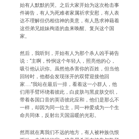
始有人默默的哭。之后大家开始为这次枪击事
件祷告，有人为死难者家属祈求安慰，有人表
达不理解但仍相信神的美意，有人恳求神藉着
这些弟兄姐妹殉道的血来唤醒、复兴这个国
家。
然后，我听到，开始有人为那个杀人凶手祷告
说：“主啊，怜悯这个年轻人，照亮他的心，
吸引他认识你。虽然他杀害你的百姓，但当他
回转时，他都会发现张开的双臂迎接他回
家……”我站在最后一排，看着这一小群人，他
们用手臂环绕着彼此，白皮肤与黑皮肤交织，
带着各国口音的英语彼此应和，他们是那么不
一样，却因为同一位主，同一种爱成为一个生
命共同体，反射出天国温暖的光彩。
然而就在离我们不远的地方，有人被种族仇恨