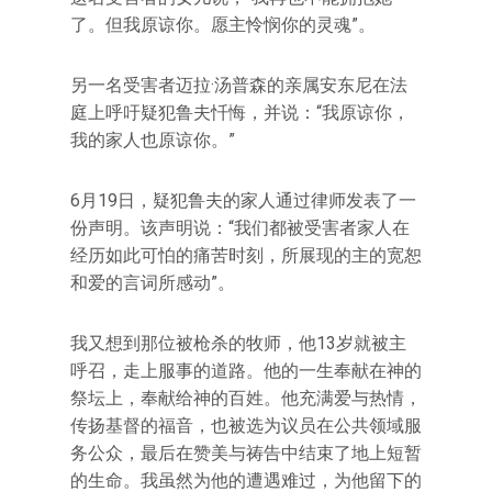
了。但我原谅你。愿主怜悯你的灵魂”。
另一名受害者迈拉·汤普森的亲属安东尼在法
庭上呼吁疑犯鲁夫忏悔，并说：“我原谅你，
我的家人也原谅你。”
6月19日，疑犯鲁夫的家人通过律师发表了一
份声明。该声明说：“我们都被受害者家人在
经历如此可怕的痛苦时刻，所展现的主的宽恕
和爱的言词所感动”。
我又想到那位被枪杀的牧师，他13岁就被主
呼召，走上服事的道路。他的一生奉献在神的
祭坛上，奉献给神的百姓。他充满爱与热情，
传扬基督的福音，也被选为议员在公共领域服
务公众，最后在赞美与祷告中结束了地上短暂
的生命。我虽然为他的遭遇难过，为他留下的