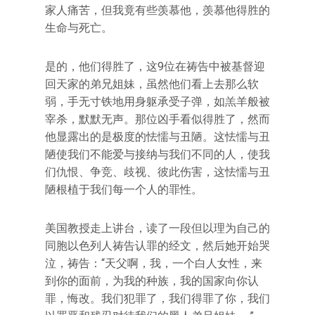
家人痛苦，但我竟有些羡慕他，羡慕他得胜的
生命与死亡。
是的，他们得胜了，这9位在祷告中被基督迎
回天家的弟兄姐妹，虽然他们看上去那么软
弱，手无寸铁地用身躯承受子弹，如羔羊般被
宰杀，默默无声。那位凶手看似得胜了，然而
他显露出的是极度的怯懦与丑陋。这怯懦与丑
陋使我们不能爱与接纳与我们不同的人，使我
们仇恨、争竞、歧视、彼此伤害，这怯懦与丑
陋根植于我们每一个人的罪性。
美国教授走上讲台，读了一段但以理为自己的
同胞以色列人祷告认罪的经文，然后她开始哭
泣，祷告：“天父啊，我，一个白人女性，来
到你的面前，为我的种族，我的国家向你认
罪，悔改。我们犯罪了，我们得罪了你，我们