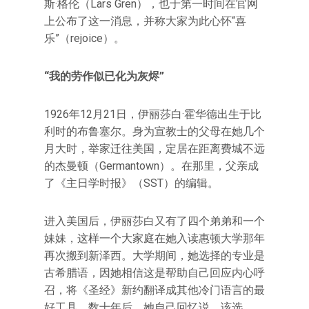
斯·格伦（Lars Gren），也于第一时间在官网
上公布了这一消息，并称大家为此心怀“喜
乐”（rejoice）。
“我的劳作似已化为灰烬”
1926年12月21日，伊丽莎白·霍华德出生于比
利时的布鲁塞尔。身为宣教士的父母在她几个
月大时，举家迁往美国，定居在距离费城不远
的杰曼顿（Germantown）。在那里，父亲成
了《主日学时报》（SST）的编辑。
进入美国后，伊丽莎白又有了四个弟弟和一个
妹妹，这样一个大家庭在她入读惠顿大学那年
再次搬到新泽西。大学期间，她选择的专业是
古希腊语，因她相信这是帮助自己回应内心呼
召，将《圣经》新约翻译成其他冷门语言的最
好工具。数十年后，她自己回忆说，该选