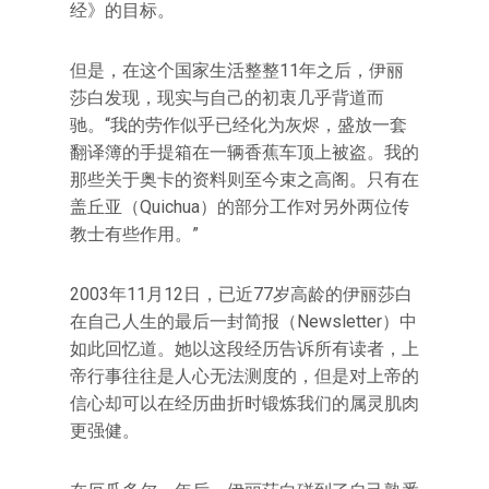
经》的目标。
但是，在这个国家生活整整11年之后，伊丽
莎白发现，现实与自己的初衷几乎背道而
驰。“我的劳作似乎已经化为灰烬，盛放一套
翻译簿的手提箱在一辆香蕉车顶上被盗。我的
那些关于奥卡的资料则至今束之高阁。只有在
盖丘亚（Quichua）的部分工作对另外两位传
教士有些作用。”
2003年11月12日，已近77岁高龄的伊丽莎白
在自己人生的最后一封简报（Newsletter）中
如此回忆道。她以这段经历告诉所有读者，上
帝行事往往是人心无法测度的，但是对上帝的
信心却可以在经历曲折时锻炼我们的属灵肌肉
更强健。