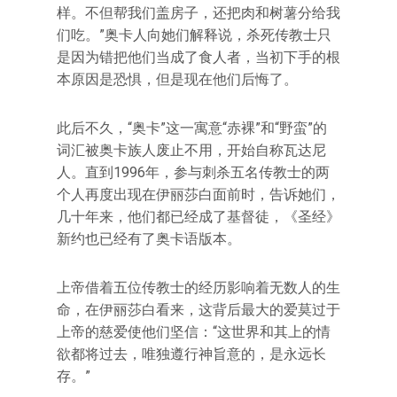
样。不但帮我们盖房子，还把肉和树薯分给我
们吃。”奥卡人向她们解释说，杀死传教士只
是因为错把他们当成了食人者，当初下手的根
本原因是恐惧，但是现在他们后悔了。
此后不久，“奥卡”这一寓意“赤裸”和“野蛮”的
词汇被奥卡族人废止不用，开始自称瓦达尼
人。直到1996年，参与刺杀五名传教士的两
个人再度出现在伊丽莎白面前时，告诉她们，
几十年来，他们都已经成了基督徒，《圣经》
新约也已经有了奥卡语版本。
上帝借着五位传教士的经历影响着无数人的生
命，在伊丽莎白看来，这背后最大的爱莫过于
上帝的慈爱使他们坚信：“这世界和其上的情
欲都将过去，唯独遵行神旨意的，是永远长
存。”