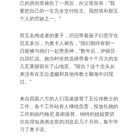
己的房间里祷告了一周后，向父母宣布：“我
要把自己的一生完全交付给主。我想填补那五
个人的空缺之一。”
而五名殉道者的妻子，仍旧带着孩子们坚守在
厄瓜多尔，为奥卡人祷告，“我们期待有朝一
日能够与他们一起赞美神，”数年后，伊丽莎
白回忆说。她当时依然选择带着十个月大的女
儿瓦莱丽留在了山地亚。“报仇？这个念头从
来没有在五位遗孀和其他传教士脑海中闪现
过。”
来自四面八方的人们迅速接替了五位传教士的
工作，各个工作站有人继续负责，投放礼物的
工作则由约翰尼·基南接替。纳特的姐姐蕾切
尔在得知弟弟去世的消息后几个月间，集中学
习了奥卡语。