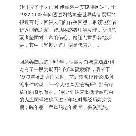
她开通了个人官网“伊丽莎白·艾略特网站”，于
1982-2003年间透过网站向全世界读者撰写简
报近百封，回答人们的各种困惑，带领迷茫者
进入耶稣之爱，帮助困惑者理清真理，扶持软
弱者坚固对上帝的信心。她还到世界各地演
讲，其中《坚韧之道》便是代表之一。
回到美国后的1969年，伊丽莎白与艾迪森·利
奇有了一段为期四年的“幸福婚姻”，后者于
1973年罹患癌症去世。艾迪森曾经评论棕榈
滩事件时说：“一个人根本无法揭开神那高深
莫测的奇妙旨意。”用这句话来概括伊丽莎白
的人生同样准确不过：年轻时即经历两次丧
偶；晚年患上严重的老年痴呆，备受煎熬。