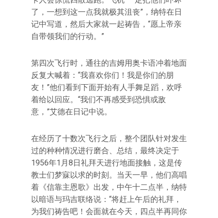
了，一想到这一点我就极其沮丧”，纳特在日
记中写道，然后大家就一起祷告，“愿上帝亲
自带领我们的行动。”
第四次飞行时，通往的吉姆用奥卡语冲着地面
反复大喊着：“我喜欢你们！我是你们的朋
友！”他们看到下面开始有人手舞足蹈，欢呼
着给以回应。“我们不再感受到恐惧或敌
意，”艾德在日记中说。
在经历了十数次飞行之后，整个团队针对发生
过的种种情况进行磨合、总结，最终决定于
1956年1月8日礼拜天进行地面接触，这是传
教士们梦寐以求的时刻。当天一早，他们高唱
着《信靠主恩歌》出发，中午十二点半，纳特
以暗语与玛吉联络说：“将赶上午后的礼拜，
为我们祷告吧！会面就在今天，四点半再同你