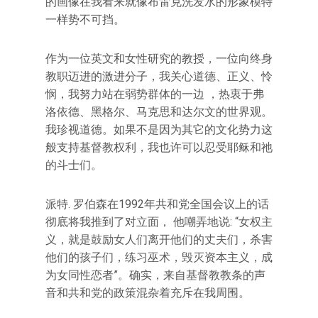
的画像在我看来就像布雷克洗发水的形象模特
一样势不可挡。
作为一位英文和女性研究的教授，一位向终身
教职迈进的激进分子，我关心道德、正义、怜
悯，我努力站在弱势群体的一边 ，热衷于弗
洛依德、黑格尔、马克思和达尔文的世界观。
我珍视道德。如果不是因为其它的文化势力这
般支持基督教权利，我也许可以忍受耶稣和祂
的斗士们。
派特. 罗伯森在1992年共和党全国会议上的话
彻底将我推到了对立面， 他嘲弄地说: “女权主
义，就是鼓励女人们离开他们的丈夫们，杀害
他们的孩子们，练习巫术，毁灭资本主义，成
为女同性恋者”。确实，来自基督教教条的声
音和共和党的政策混杂着充斥在我周围。