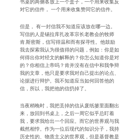
书桌的两侧各放上一个盒子，一个用来收集反
对它的信件， 一个用来收集赞同它的信件。
但是， 有一封信我不知道应该放在哪一边。
写信的人是锡拉库扎改革宗长老教会的牧师
肯.斯密斯，信写得温和而有探寻性。他鼓励
我去探索我认为很值得的问题，例如：你是如
何得出你对经文的解释的？你怎么知道你是对
的？你相信上帝吗？肯并没有在信中和我争辩
我的文章，他只是要求我对自己提出的论点、
论据进行辩护。我不知道应当如何回答他的
信，所以，我把他的信扔掉了。
当夜稍晚时，我把丢掉的信从废纸篓里面翻出
来，放回到书桌上，之后一周它似乎总盯着
我，要求我给出一个回应。而它的世界观与我
截然相悖。作为一位后现代的知识分子，我持
历史性的、物质主义的世界观，但是基督教是