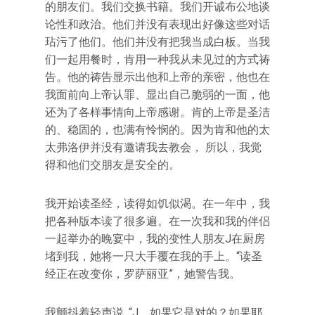
的朋友们。我们交换书籍。我们开诚布公地谈
论性和政治。他们并没有表现出好像这些对话
玷污了他们。他们并没有把我当成白板。当我
们一起用餐时，肯用一种我从未见过的方式祷
告。他的祷告显示出他和上帝的亲密，他也在
我面前向上帝认罪、显出自己脆弱的一面，他
还为了各样事情向上帝感谢。肯的上帝是圣洁
的、稳固的，也满有怜悯的。因为肯和他的太
太弗洛伊并没有邀请我去教会， 所以，我觉
得和他们交朋友是安全的。
我开始读圣经，读得如饥似渴。在一年中，我
把各种版本读了很多遍。在一次我和我的伴侣
一起举办的晚宴中，我的变性人朋友J在厨房
堵到我，她将一只大手覆在我的手上。“读圣
经正在改变你，罗萨丽亚”，她警告我。
我颤抖着轻声说, “J，如果它是对的？如果耶