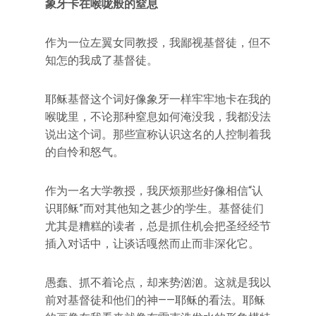
象牙卡在喉咙般的窒息
作为一位左翼女同教授，我鄙视基督徒，但不
知怎的我成了基督徒。
耶稣基督这个词好像象牙一样牢牢地卡在我的
喉咙里，不论那种窒息如何淹没我，我都没法
说出这个词。那些宣称认识这名的人控制着我
的自怜和怒气。
作为一名大学教授，我厌烦那些好像相信“认
识耶稣”而对其他知之甚少的学生。基督徒们
尤其是糟糕的读者，总是抓住机会把圣经经节
插入对话中，让谈话嘎然而止而非深化它。
愚蠢、抓不着论点，却来势汹汹。这就是我以
前对基督徒和他们的神——耶稣的看法。耶稣