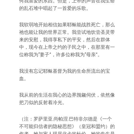
何我喜爱的东西。但是，上帝的声音在我生命
的乱石堆中唱起了一首爱的乐歌。
我软弱地开始相信如果耶稣能战胜死亡，那么
祂也能让我的世界正常。我尝试地饮尝圣灵带
来的安慰，我得享私下的平安，然后在群体
中，现今在上帝之约的子民之中，在那里有一
位称我为“妻子”，许多位称我为“母亲”。
我没有忘记耶稣基督为我的生命所流出的宝
血。
我从前的生活在我心的边界觊觎伺伏，依然像
把刀似的反射着冷光。
（注：罗萨里亚.尚帕涅.巴特非尔德是《一个
不可能归信者的隐秘思想》（皇冠和盟约）的
作者。她与家人现居北卡的杜伦。她的先生是