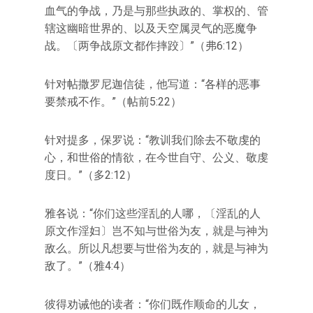
血气的争战，乃是与那些执政的、掌权的、管
辖这幽暗世界的、以及天空属灵气的恶魔争
战。〔两争战原文都作摔跤〕”（弗6:12）
针对帖撒罗尼迦信徒，他写道：“各样的恶事
要禁戒不作。”（帖前5:22）
针对提多，保罗说：“教训我们除去不敬虔的
心，和世俗的情欲，在今世自守、公义、敬虔
度日。”（多2:12）
雅各说：“你们这些淫乱的人哪，〔淫乱的人
原文作淫妇〕岂不知与世俗为友，就是与神为
敌么。所以凡想要与世俗为友的，就是与神为
敌了。”（雅4:4）
彼得劝诫他的读者：“你们既作顺命的儿女，