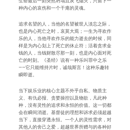
生命最后一刻突然坍塌且灰飞烟灭，只留下一
种内心的哀伤和一个干瘪的灵魂。
追求名望的人，当他的名望被世人淡忘之际，
也是内心死亡之时，哀莫大焉；一生为寻欢作
乐的人，当他寻欢作乐的能力逝去的时候，同
样是为内心划上了死亡的休止符；活着贪求金
钱的人，当钱财散尽那一刻，也是内心面对死
亡的时刻。《圣经》说有一种乐叫罪中之乐
——它只能维持片时，诚哉斯言！这种乐趣转
瞬即逝。
当下娱乐业的核心主题不外乎自私、物质主
义、有仇必报、贪婪操控以及物欲，凡此种
种，没有灵性的追求和永恒的价值。这一切都
会在瞬间消逝。基督徒的理想和诉求必须超越
当下，直接穿透永恒。一个人的灵性需求，对
其他人的舍己之爱，超越世界所赠与的各种好