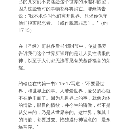
己的儿女们不要迷恋这个世界的乐趣和欲望，
因为这些暂时的事物都终将消亡。耶稣祷告
说：“我不求你叫他们离开世界、只求你保守
他们脱离那恶者。〔或作脱离罪恶〕。”（约
17:15）
在《圣经》哥林多后书4章4节中，使徒保罗
告诉我们这个世界所崇拜的是让人灵性瞎眼的
神，以至于人们都无法看见有关基督福音的荣
耀。
约翰也在约翰一书2:15-17写道：“不要爱世
界，和世界上的事。人若爱世界，爱父的心就
不在他里面了。因为凡世界上的事，就像肉体
的情欲，眼目的情欲，并今生的骄傲，都不是
从父来的，乃是从世界来的。这世界，和其上
的情欲，都要过去。惟独遵行神旨意的，是永
远常存。”