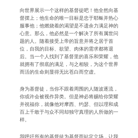
向世界展示一个这样的基督徒吧！他全然向基
督摆上；他生命的唯一目标是忠于耶稣并热心
服事他；他燃烧着的渴望是不遗余力满足神的
心意。那么，他必然是一个解决了所有属世问
题的人。随着接受上帝的旨意并将之居于首
位，自我的目标、欲望、肉体的需求都将退
后。当一个人找到了基督里的喜乐和荣耀，他
就拥有了彻底的满足，与之相较，为这个世界
而活的生命则显得无比苍白而空虚。
身为基督徒，当你不跟着周围的人随波逐流，
你或许会被视作异类。但是神必将赐给你荣耀
并祝福你，就像他对摩西、约瑟、但以理和成
百上千敢于与众不同却独守真理的人所做的一
样。
我呼吁所有的基督徒为基督而站定立场，让我