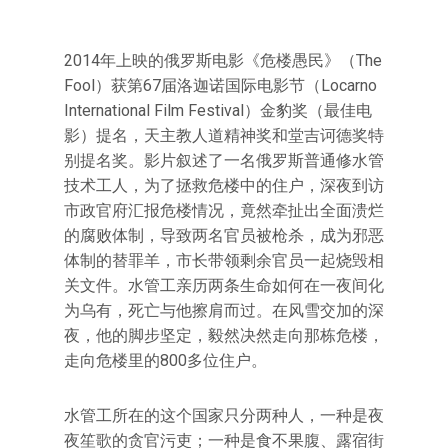
2014年上映的俄罗斯电影《危楼愚民》（The
Fool）获第67届洛迦诺国际电影节（Locarno
International Film Festival）金豹奖（最佳电
影）提名，天主教人道精神奖和堂吉诃德奖特
别提名奖。影片叙述了一名俄罗斯普通修水管
技术工人，为了拯救危楼中的住户，深夜到访
市政官府汇报危楼情况，竟然牵扯出全面溃烂
的腐败体制，导致两名官员被枪杀，成为邪恶
体制的替罪羊，市长带领剩余官员一起烧毁相
关文件。水管工亲历两条生命如何在一夜间化
为乌有，死亡与他擦肩而过。在风雪交加的深
夜，他的脚步坚定，毅然决然走向那栋危楼，
走向危楼里的800多位住户。
水管工所在的这个国家只分两种人，一种是夜
夜笙歌的贪官污吏；一种是食不果腹、露宿街