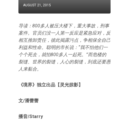
AUGUST 21, 2015
导读：800多人被压大楼下，重大事故，刑事
案件。官员们没一人第一反应是紧急应对，反
相互推卸责任，彼此揭露污点，争相保全自己
利益和性命。聪明的市长说：“我不怕他们一
个个死去，就怕800多人一起死。”而危楼的
裂缝、世界的裂缝，人心的裂缝，到底还要愚
人来黏合。
《境界》独立出品【灵光掠影】
文/潘蕾蕾
播音/Starry