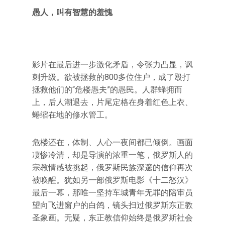
愚人，叫有智慧的羞愧
影片在最后进一步激化矛盾，令张力凸显，讽
刺升级。欲被拯救的800多位住户，成了殴打
拯救他们的“危楼愚夫”的愚民。人群蜂拥而
上，后人潮退去，片尾定格在身着红色上衣、
蜷缩在地的修水管工。
危楼还在，体制、人心一夜间都已倾倒。画面
凄惨冷清，却是导演的浓重一笔，俄罗斯人的
宗教情感被挑起，俄罗斯民族深邃的信仰再次
被唤醒。犹如另一部俄罗斯电影《十二怒汉》
最后一幕，那唯一坚持车城青年无罪的陪审员
望向飞进窗户的白鸽，镜头扫过俄罗斯东正教
圣象画。无疑，东正教信仰始终是俄罗斯社会