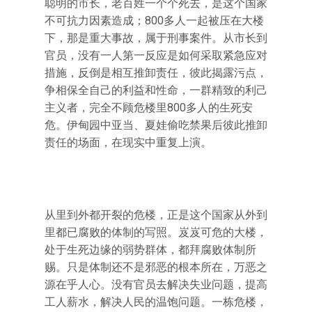
聪明的市长，老百姓一个个死去，是这个国家
不可抗力因素造成；800多人一起被压在大楼
下，那是重大事故，属于刑事案件。从市长到
官员，没有一人第一反应是如何采取紧急应对
措施，反倒是相互推卸责任，彼此揭露污点，
争相保全自己的利益和性命，一群精致的利己
主义者，完全不顾危楼里800多人的生死安
危。伊甸园中亚当、夏娃偷吃禁果后彼此推卸
责任的场面，在现实中重复上演。
从里到外都开裂的危楼，正是这个国家从外到
里都已腐败的体制的写照。岌岌可危的大楼，
处于生死边缘的弱势群体，都拜腐败体制所
赐。只是体制还不是邪恶的根本所在，万恶之
源在乎人心。没有官员去解决失业问题，提高
工人薪水，解决人民的温饱问题。一栋危楼，