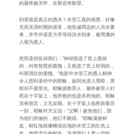
的最终极关怀，在那还有盼望。
到底谁是真正的愚夫？水管工真的很愚，好像
无风无浪时期的诺亚，他告诫周边的人洪水要
来，并手作诺亚方舟等待洪水到来，被周遭的
人视为愚人。
然而圣经告诉我们：“神却拣选了世上愚拙
的，叫有智慧的羞愧；又拣选了世上软弱的，
叫那强壮的羞愧。”电影中水管工的愚人精神
令人想到圣经中的耶稣，如同光进入黑暗，黑
暗却不接受光。耶稣拯救罪人，最终被罪人钉
死在十字架上，他所救的也是杀死他的。耶稣
没有怨言，义无反顾。在十字架上临死前最后
一刻，耶稣对天父说：“父啊！赦免他们，因
为他们所做的，他们不晓得。”耶稣满身鲜
血，鲜红地就像蜷缩在地的水管工的红色上
衣。他所流出的鲜血，洗净我们人类一切的