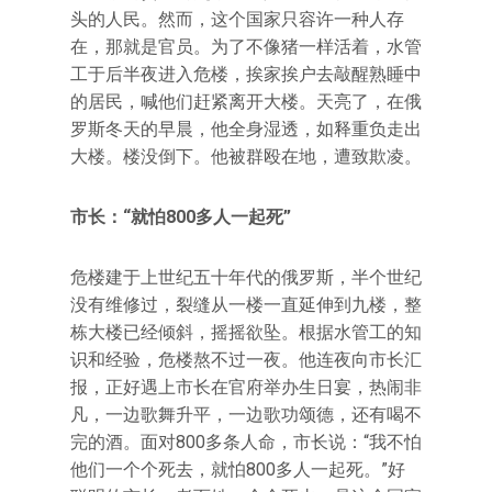
头的人民。然而，这个国家只容许一种人存
在，那就是官员。为了不像猪一样活着，水管
工于后半夜进入危楼，挨家挨户去敲醒熟睡中
的居民，喊他们赶紧离开大楼。天亮了，在俄
罗斯冬天的早晨，他全身湿透，如释重负走出
大楼。楼没倒下。他被群殴在地，遭致欺凌。
市长：“就怕800多人一起死”
危楼建于上世纪五十年代的俄罗斯，半个世纪
没有维修过，裂缝从一楼一直延伸到九楼，整
栋大楼已经倾斜，摇摇欲坠。根据水管工的知
识和经验，危楼熬不过一夜。他连夜向市长汇
报，正好遇上市长在官府举办生日宴，热闹非
凡，一边歌舞升平，一边歌功颂德，还有喝不
完的酒。面对800多条人命，市长说：“我不怕
他们一个个死去，就怕800多人一起死。”好