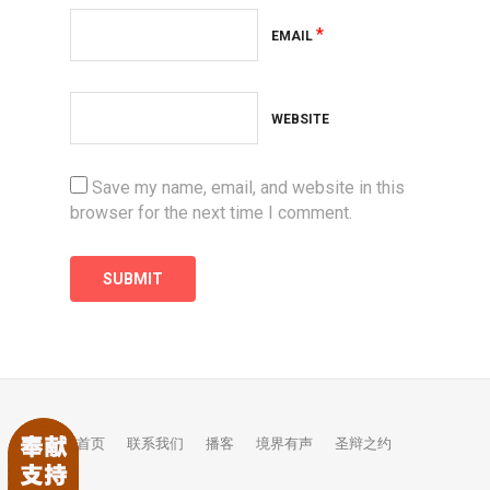
*
EMAIL
WEBSITE
Save my name, email, and website in this
browser for the next time I comment.
首页
联系我们
播客
境界有声
圣辩之约