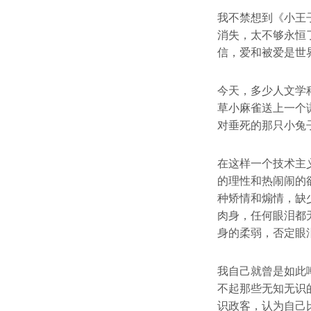
我不禁想到《小王
消失，太不够永恒
信，爱和被爱是世
今天，多少人文学
草小麻雀送上一个
对垂死的那只小兔
在这样一个技术主
的理性和热闹闹的
种矫情和煽情，缺
肉身，任何眼泪都
身的柔弱，否定眼
我自己就曾是如此
不起那些无知无识
识政客，认为自己