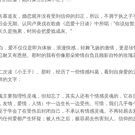
名慕道友，婚恋观并没有受到信仰的归正，所以，不屑于执之子
后会无期。认同卢庚戌在歌曲《恋爱十日谈》中所唱：“你说短暂
长久是拖累，时间会把爱捻成灰。”
明白，爱不仅仅是即兴体验，浪漫快感，轻舞飞扬的激情，更是珍
忍耐又有恩慈。那时的我有些像那朵矫情自负且顾影自怜的玫瑰
二次读《小王子》。那时，经历了一些情感纠葛，看到自身爱的
样的文字：
魂主要指理性灵魂，但却忘了，其实人还有个情感灵魂的，它在
，友情，爱情，人情）中一边生长一边受伤。可惜，我们几乎每
至于学会了在受伤后封闭自己，不承认有情感灵魂。不再轻易去
的任何爱都产生怀疑；被人伤之后，极容易去伤害别人。信仰的