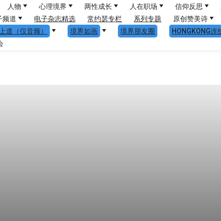
人物
心理境界
两性成长
人在职场
信仰反思
子频道
电子杂志精选
常约瑟专栏
系列专题
原创赞美诗
上道（仅音频）
境界如画
境界朋友圈
HONGKONG连
会