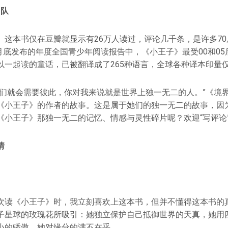
团队
》这本书仅在豆瓣就显示有26万人读过，评论几千条，是许多70
8月底发布的年度全国青少年阅读报告中，《小王子》最受00和0
以一起读的童话，已被翻译成了265种语言，全球各种译本印量
我们就会需要彼此，你对我来说就是世界上独一无二的人。”《境
《小王子》的作者的故事。这是属于她们的独一无二的故事，因
《小王子》那独一无二的记忆、情感与灵性碎片呢？欢迎“写评论
情
次读《小王子》时，我立刻喜欢上这本书，但并不懂得这本书的
子星球的玫瑰花所吸引：她独立保护自己抵御世界的天真，她用
小的骄傲，她对缘分的满不在乎……