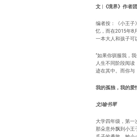
文 |《境界》作者
编者按：《小王子
忆，而在2015年
一本大人和孩子可
“如果你驯服我，
人生不同阶段阅读
迹在其中。而你与
我的孤独，我的爱
文|喻书琴
大学四年级，第一
那朵意外飘到小王
爪子的勇敢，她小