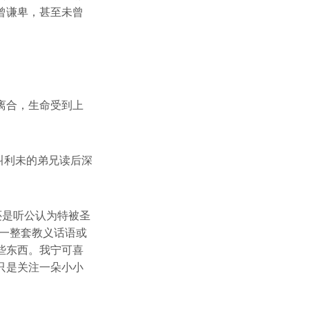
曾谦卑，甚至未曾
离合，生命受到上
叫利未的弟兄读后深
还是听公认为特被圣
一整套教义话语或
些东西。我宁可喜
只是关注一朵小小