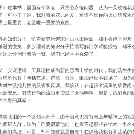
子》这本书，里面有个学者，只关心永恒问题，认为一朵玫瑰花
了！可小王子说，我对我的花儿的爱，难道不比你的火山研究永
界上最重要，甚至唯一重要的东西。
科的知识分子，忙着研究唐诗宋词山水田园派，却不会停下脚步
谦逊的微笑；多少理科的知识分子忙着写解剖学试验报告，却不
子送上怜悯忏悔的一瞥。我们已经学不会爱了！
义，实证逻辑，工具理性成为新的形而上学的时代，我们活生生
欲望所代替！包括艺术、诗歌、音乐，眼泪已经不在场了。因为
少对生活批判性的反省和反讽。我承认：在超验者沉重的挚爱尚
无处安息。有些作伪的流泪更变成了无病呻吟。但是，我们岂能
泪本身的真诚？
嘲笑眼泪的一个女知识分子，由于潜意识持智慧上与精神上的双
的底层人群，认为自己要启蒙他们；也看不起那些在学术上争名
比他们高洁。可是，却不知这就是自夸！在供给我粮食和蔬菜的