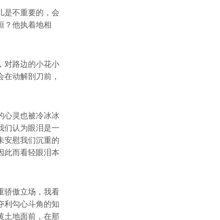
儿是不重要的，会
恒？他执着地相
，对路边的小花小
会在动解剖刀前，
的心灵也被冷冰冰
我们认为眼泪是一
未安慰我们沉重的
因此而看轻眼泪本
重骄傲立场，我看
夺利勾心斗角的知
黄土地面前，在那