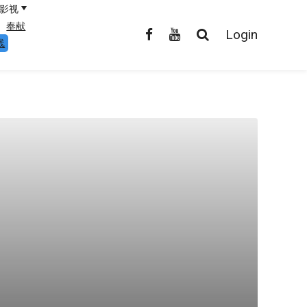
影视
奉献
Login
线