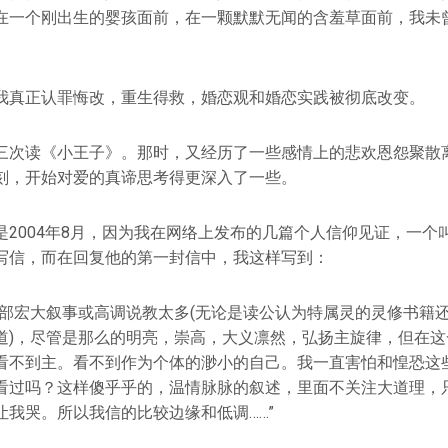
在一个刚出生的婴孩面前，在一颗默默无闻的含羞草面前，我未
我真正认罪悔改，重生得救，婚恋观和婚恋实践被彻底改变。
三次读《小王子》。那时，又经历了一些感情上的悲欢恩怨聚散
刻，开始对爱的真谛思考得更深入了一些。
是2004年8月，因为我在网络上发布的几篇个人信仰见证，一个
写信，而在回复他的第一封信中，我这样写到：
内部宏大叙事或高调说教太多(无论是读公认为特属灵的灵修书籍
道)，尽管是那么的明亮，崇高，大义凛然，弘扬主旋律，但在这
看不到主。看不到作为个体的渺小的自己。我一直害怕和惶恐这
看过吗？这样傻乎乎的，温情脉脉的叙述，里面不关注大道理，
让我哭。所以我信的比较边缘和低调……”