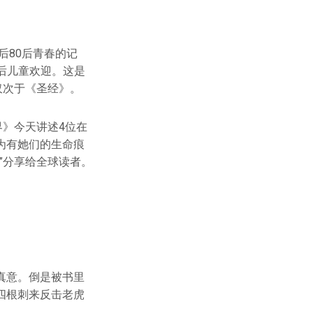
后80后青春的记
5后儿童欢迎。这是
仅次于《圣经》。
界》今天讲述4位在
为有她们的生命痕
”分享给全球读者。
真意。倒是被书里
四根刺来反击老虎