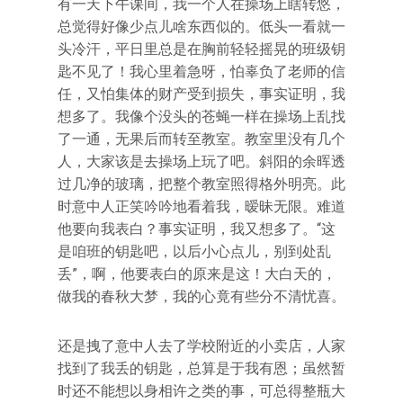
有一天下午课间，我一个人在操场上瞎转悠，
总觉得好像少点儿啥东西似的。低头一看就一
头冷汗，平日里总是在胸前轻轻摇晃的班级钥
匙不见了！我心里着急呀，怕辜负了老师的信
任，又怕集体的财产受到损失，事实证明，我
想多了。我像个没头的苍蝇一样在操场上乱找
了一通，无果后而转至教室。教室里没有几个
人，大家该是去操场上玩了吧。斜阳的余晖透
过几净的玻璃，把整个教室照得格外明亮。此
时意中人正笑吟吟地看着我，暧昧无限。难道
他要向我表白？事实证明，我又想多了。“这
是咱班的钥匙吧，以后小心点儿，别到处乱
丢”，啊，他要表白的原来是这！大白天的，
做我的春秋大梦，我的心竟有些分不清忧喜。
还是拽了意中人去了学校附近的小卖店，人家
找到了我丢的钥匙，总算是于我有恩；虽然暂
时还不能想以身相许之类的事，可总得整瓶大