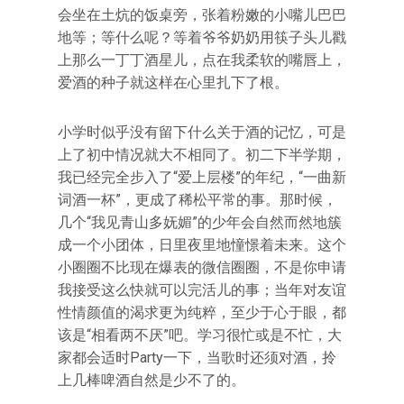
会坐在土炕的饭桌旁，张着粉嫩的小嘴儿巴巴
地等；等什么呢？等着爷爷奶奶用筷子头儿戳
上那么一丁丁酒星儿，点在我柔软的嘴唇上，
爱酒的种子就这样在心里扎下了根。
小学时似乎没有留下什么关于酒的记忆，可是
上了初中情况就大不相同了。初二下半学期，
我已经完全步入了“爱上层楼”的年纪，“一曲新
词酒一杯”，更成了稀松平常的事。那时候，
几个“我见青山多妩媚”的少年会自然而然地簇
成一个小团体，日里夜里地憧憬着未来。这个
小圈圈不比现在爆表的微信圈圈，不是你申请
我接受这么快就可以完活儿的事；当年对友谊
性情颜值的渴求更为纯粹，至少于心于眼，都
该是“相看两不厌”吧。学习很忙或是不忙，大
家都会适时Party一下，当歌时还须对酒，拎
上几棒啤酒自然是少不了的。