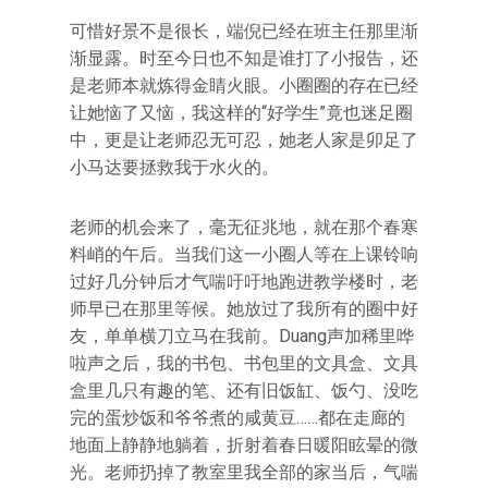
可惜好景不是很长，端倪已经在班主任那里渐
渐显露。时至今日也不知是谁打了小报告，还
是老师本就炼得金睛火眼。小圈圈的存在已经
让她恼了又恼，我这样的“好学生”竟也迷足圈
中，更是让老师忍无可忍，她老人家是卯足了
小马达要拯救我于水火的。
老师的机会来了，毫无征兆地，就在那个春寒
料峭的午后。当我们这一小圈人等在上课铃响
过好几分钟后才气喘吁吁地跑进教学楼时，老
师早已在那里等候。她放过了我所有的圈中好
友，单单横刀立马在我前。Duang声加稀里哗
啦声之后，我的书包、书包里的文具盒、文具
盒里几只有趣的笔、还有旧饭缸、饭勺、没吃
完的蛋炒饭和爷爷煮的咸黄豆……都在走廊的
地面上静静地躺着，折射着春日暖阳眩晕的微
光。老师扔掉了教室里我全部的家当后，气喘