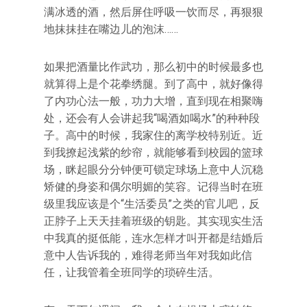
满冰透的酒，然后屏住呼吸一饮而尽，再狠狠
地抹抹挂在嘴边儿的泡沫……
如果把酒量比作武功，那么初中的时候最多也
就算得上是个花拳绣腿。到了高中，就好像得
了内功心法一般，功力大增，直到现在相聚嗨
处，还会有人会讲起我“喝酒如喝水”的种种段
子。高中的时候，我家住的离学校特别近。近
到我撩起浅紫的纱帘，就能够看到校园的篮球
场，眯起眼分分钟便可锁定球场上意中人沉稳
矫健的身姿和偶尔明媚的笑容。记得当时在班
级里我应该是个“生活委员”之类的官儿吧，反
正脖子上天天挂着班级的钥匙。其实现实生活
中我真的挺低能，连水怎样才叫开都是结婚后
意中人告诉我的，难得老师当年对我如此信
任，让我管着全班同学的琐碎生活。