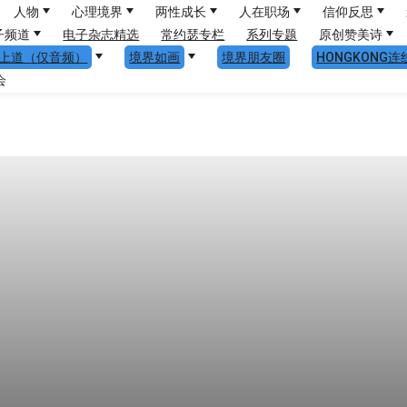
人物
心理境界
两性成长
人在职场
信仰反思
子频道
电子杂志精选
常约瑟专栏
系列专题
原创赞美诗
上道（仅音频）
境界如画
境界朋友圈
HONGKONG连
会