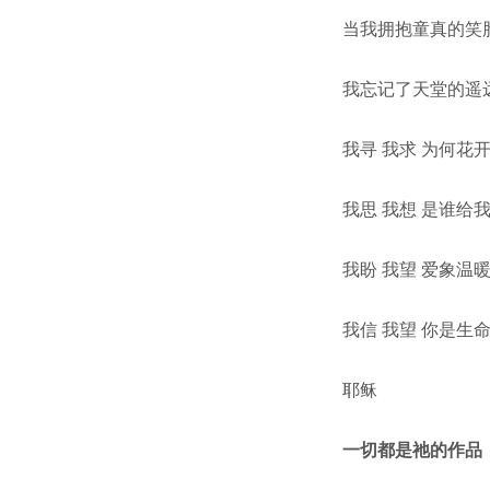
当我拥抱童真的笑
我忘记了天堂的遥
我寻 我求 为何花
我思 我想 是谁给
我盼 我望 爱象温
我信 我望 你是生
耶稣
一切都是祂的作品