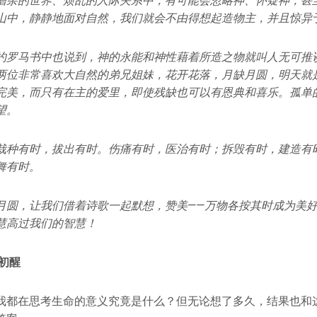
嘈杂的世界、烦乱的人际关系中，有可能会忽略神、怀疑神，甚
山中，静静地面对自然，我们就会不由得想起造物主，并且惊异
约罗马书中也说到，神的永能和神性藉着所造之物就叫人无可推
两位非常喜欢大自然的弟兄姐妹，花开花落，月缺月圆，明天就
完美，而只有在主的爱里，即使残缺也可以有恩典和喜乐。孤单
望。
栽种有时，拔出有时。伤痛有时，医治有时；拆毁有时，建造有
舞有时。
月圆，让我们借着诗歌一起默想，赞美——万物各按其时成为美
慧高过我们的智慧！
初醒
我都在思考生命的意义究竟是什么？但无论想了多久，结果也和