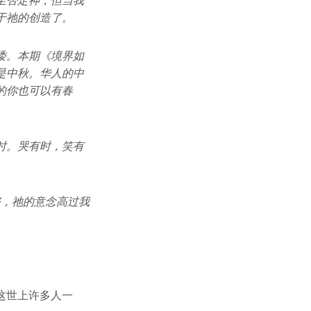
至否定神，但当我
于祂的创造了。
诿。本期《境界如
是中秋。华人的中
的你也可以有春
时。哭有时，笑有
好，祂的意念高过我
这世上许多人一