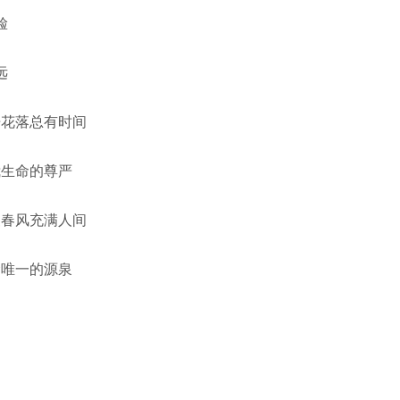
脸
远
开花落总有时间
我生命的尊严
暖春风充满人间
命唯一的源泉