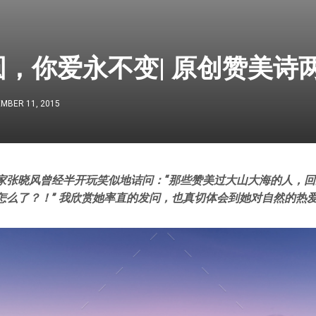
，你爱永不变| 原创赞美诗
MBER 11, 2015
家张晓风曾经半开玩笑似地诘问：“那些赞美过大山大海的人，
怎么了？！” 我欣赏她率直的发问，也真切体会到她对自然的热