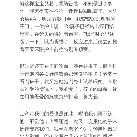
就这样宝宝哭着，我祷告着。不知是过了多
久，我累得实在不行，迷迷糊糊睡着了。大约
凌晨4点，听见有敲门声，我昏昏沉沉爬起来
开门，一位护士说：“你妻子已经转出深切治
疗室，在旁边的特别看顾室。”我当时心里还
愣了一下，以为听错了！反应过来后便立刻推
着宝宝床跟护士前往特别看顾室。
那时老婆正在里面输血，脸色好多了，而且护
士说她的各项身体数值都恢复得很快！老婆一
看到孩子，就又把她抱到身上试着喂奶。在那
么难受的情况下，我的妻子，孩子的母亲，还
在用她母爱的意志力坚持着，努力着。
上帝对我们的爱也是如此，哪怕我们再不认
他，不爱他，上帝还是一次又一次用他的手来
抚摸安慰我们。我坐在老婆旁边，轻声地鼓励
她安慰她，回想起医生几小时前说的那番话，