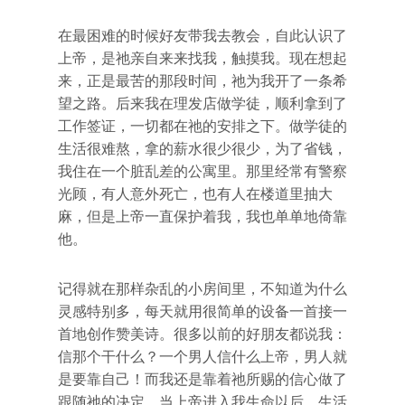
在最困难的时候好友带我去教会，自此认识了
上帝，是祂亲自来来找我，触摸我。现在想起
来，正是最苦的那段时间，祂为我开了一条希
望之路。后来我在理发店做学徒，顺利拿到了
工作签证，一切都在祂的安排之下。做学徒的
生活很难熬，拿的薪水很少很少，为了省钱，
我住在一个脏乱差的公寓里。那里经常有警察
光顾，有人意外死亡，也有人在楼道里抽大
麻，但是上帝一直保护着我，我也单单地倚靠
他。
记得就在那样杂乱的小房间里，不知道为什么
灵感特别多，每天就用很简单的设备一首接一
首地创作赞美诗。很多以前的好朋友都说我：
信那个干什么？一个男人信什么上帝，男人就
是要靠自己！而我还是靠着祂所赐的信心做了
跟随祂的决定。当上帝进入我生命以后，生活