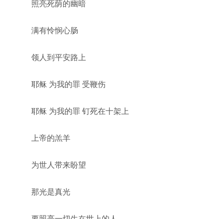
照亮死荫的幽暗
满有怜悯心肠
领人到平安路上
耶稣 为我的罪 受鞭伤
耶稣 为我的罪 钉死在十架上
上帝的羔羊
为世人带来盼望
那光是真光
要照亮一切生在世上的人