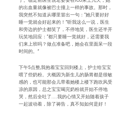
了。临走前医生说老婆要在ICU呆上几天，她
的出血量就像被巴士撞上一样的事故。那时，
我突然不知道从哪里冒出一句：“她只要好好
睡一觉就会好起来的！”听我这么一说，医生
和旁边的护士都笑了，不停地笑，医生还半开
玩笑地回应：“都只要睡一觉就好，还需要我
们来上班吗？做点准备吧，她会在里面呆一段
时间的。”
下午5点整,我抱着宝宝回到楼上，护士给宝宝
喂了些奶粉。大概因为新生儿的肠胃都是很敏
感的，也可能那会儿带着她楼上楼下跑吹风受
凉的原因，总之宝宝喝完奶粉就开始不停地
哭，然后全吐了……我的心情又开始随着孩子
一起波动着，除了祷告，真不知如何是好！