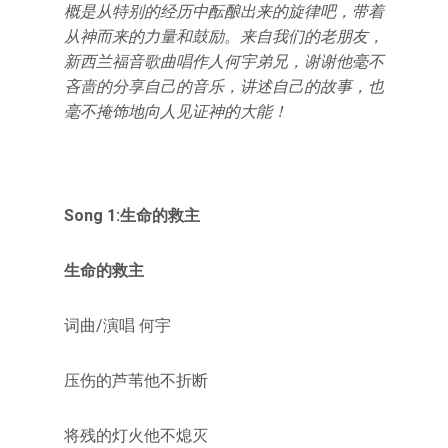
概是从特别的经历中酝酿出来的旋律吧，带着
从神而来的力量和鼓励。来自我们的老朋友，
新西兰福音歌曲唱作人何宇弟兄，谢谢他毫不
吝啬的分享自己的音乐，讲述自己的故事，也
毫不掩饰地向人见证神的大能！
Song 1:生命的救主
生命的救主
词曲/演唱 何宇
压伤的芦苇他不折断
将残的灯火他不熄灭