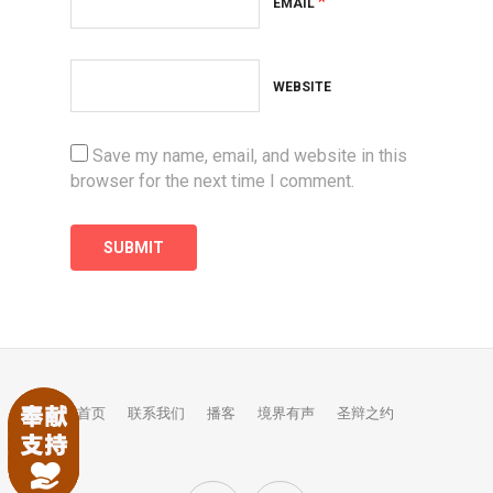
*
EMAIL
WEBSITE
Save my name, email, and website in this
browser for the next time I comment.
首页
联系我们
播客
境界有声
圣辩之约