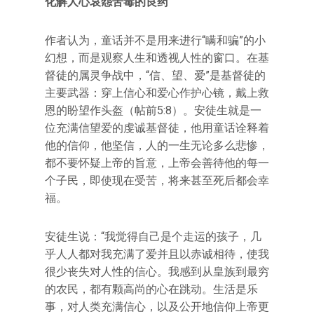
化解人心哀怨苦毒的良药
作者认为，童话并不是用来进行“瞒和骗”的小
幻想，而是观察人生和透视人性的窗口。在基
督徒的属灵争战中，“信、望、爱”是基督徒的
主要武器：穿上信心和爱心作护心镜，戴上救
恩的盼望作头盔（帖前5:8）。安徒生就是一
位充满信望爱的虔诚基督徒，他用童话诠释着
他的信仰，他坚信，人的一生无论多么悲惨，
都不要怀疑上帝的旨意，上帝会善待他的每一
个子民，即使现在受苦，将来甚至死后都会幸
福。
安徒生说：“我觉得自己是个走运的孩子，几
乎人人都对我充满了爱并且以赤诚相待，使我
很少丧失对人性的信心。我感到从皇族到最穷
的农民，都有颗高尚的心在跳动。生活是乐
事，对人类充满信心，以及公开地信仰上帝更