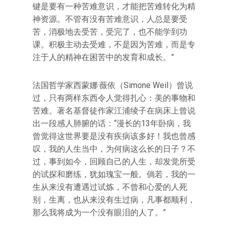
键是要有一种苦难意识，才能把苦难转化为精
神资源。不管有没有苦难意识，人总是要受
苦，消极地去受苦，受完了，也不能学到功
课。积极主动去受难，不是因为苦难，而是专
注于人的精神在困苦中的发育和成长。”
法国哲学家西蒙娜·薇依（Simone Weil）曾说
过，只有两样东西令人觉得扎心：美的事物和
苦难。著名基督徒作家江浦绫子在病床上曾说
出一段感人肺腑的话：“漫长的13年卧病，我
曾觉得这世界要是没有疾病该多好！我也曾感
叹，我的人生当中，为何病这么长的日子？不
过，事到如今，回顾自己的人生，却发觉所受
的试探和磨练，犹如瑰宝一般。倘若，我的一
生从来没有遭遇过试炼，不曾和心爱的人死
别，生离，也从来没有生过病，凡事都顺利，
那么我将成为一个没有眼泪的人了。”