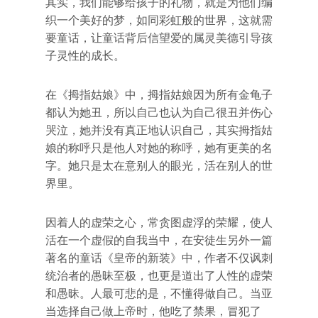
其实，我们能够给孩子的礼物，就是为他们编
织一个美好的梦，如同彩虹般的世界，这就需
要童话，让童话背后信望爱的属灵美德引导孩
子灵性的成长。
在《拇指姑娘》中，拇指姑娘因为所有金龟子
都认为她丑，所以自己也认为自己很丑并伤心
哭泣，她并没有真正地认识自己，其实拇指姑
娘的称呼只是他人对她的称呼，她有更美的名
字。她只是太在意别人的眼光，活在别人的世
界里。
因着人的虚荣之心，常贪图虚浮的荣耀，使人
活在一个虚假的自我当中，在安徒生另外一篇
著名的童话《皇帝的新装》中，作者不仅讽刺
统治者的愚昧至极，也更是道出了人性的虚荣
和愚昧。人最可悲的是，不懂得做自己。当亚
当选择自己做上帝时，他吃了禁果，冒犯了