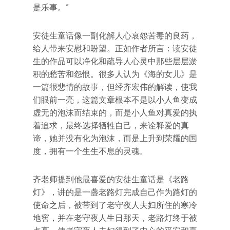
是乐事。”
安徒生童话像一副化解人心哀怨苦毒的良药，
给人带来安慰和盼望。正如作者所言：读安徒
生的作品可以净化和疏导人心灵中那些层层淤
积的愁苦和怨恨。很多人认为《海的女儿》是
一篇很悲情的故事，但经齐宏伟的解读，使我
们眼前一亮，这篇文章根本不是以小人鱼变成
虚无的泡沫而结束的，而是小人鱼对真爱的执
着追求，最终选择牺牲自己，来诠释爱的真
谛，她并没有化为泡沫，而是上升到荣耀的国
度，拥有一个生生不息的灵魂。
齐老师提到他最喜爱的安徒生童话是《老路
灯》，讲的是一盏老路灯完成自己作为路灯的
使命之后，被带到了老守夜人夫妇所住的寒冷
地窖，并在老守夜人生日那天，老路灯终于被