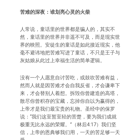
苦难的深夜：谁划亮心灵的火柴
人常说，童话里的世界都是骗人的，其实不
然，童话里的世界并非遥不可及，而是现实世
界的映照。安徒生的童话是如此接近现实，他
毫不避讳地把苦难写进了童话，不只是王子与
灰姑娘从此过上幸福生活的简单逻辑。
没有一个人愿意自讨苦吃，或鼓吹苦难有益，
然而人就是因苦难才会自我反省，才会谦卑下
来，才会替别人着想。拆毁你曾建造的高塔，
散尽你曾积存的宝藏，忘掉你自以为赢得的，
上帝才是我们最宝贵的礼物。圣经中的保罗
说：“我们这至暂至轻的苦楚，要为我们成就
极重无比永远的荣耀。”（林后4:17）我们坚
信，上帝的恩典够我们用，一天的苦足够一天