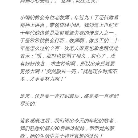
我都尽心去做了。”这样，此生足矣。
小编的教会有位老牧师，年过九十了还抖擞着
精神上讲台，带领查经小组。我知道上世纪五
十年代他也曾是那群被遣劳教的传道人之一，
于是常常找机会打听：牧师啊，做苦工的二十
年是怎么过的？有一次老人家竟也脸色暗淡地
表示：“唔，那时也软弱了很久，灰心了，没
有好好传道……求主怜悯啊，所以出来后就要
更努力啊！”突然眼神一亮，“就是现在时间不
多，才更要努力啊！”
原来，仗是要一直打到最后，路是要一直跑到
尽头的。
诸多感慨过后，我们请出今天的年轻的歌者，
我们熟悉的朋友90后韩冰姐妹，听听她的新
歌，她的生活中关于持守真道的体悟！