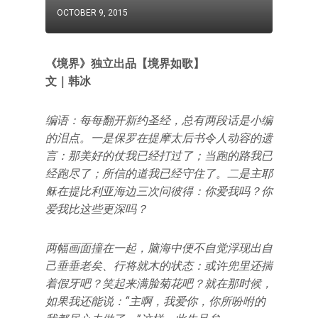
OCTOBER 9, 2015
《境界》独立出品【境界如歌】
文｜韩冰
编语：每每翻开新约圣经，总有两段话是小编
的泪点。一是保罗在提摩太后书令人动容的遗
言：那美好的仗我已经打过了；当跑的路我已
经跑尽了；所信的道我已经守住了。二是主耶
稣在提比利亚海边三次问彼得：你爱我吗？你
爱我比这些更深吗？
两幅画面撞在一起，脑海中便不自觉浮现出自
己垂垂老矣、行将就木的状态：或许兜里还揣
着假牙吧？笑起来满脸菊花吧？就在那时候，
如果我还能说：“主啊，我爱你，你所吩咐的