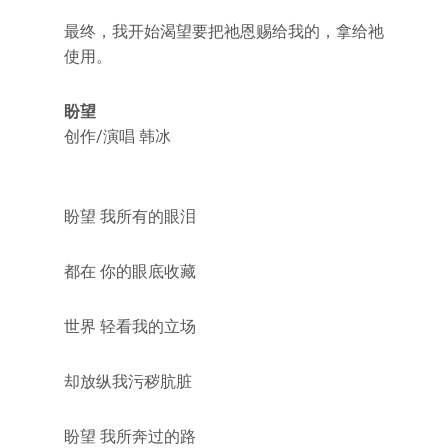
最终，我开始渴望要把祂恩赐给我的，拿给祂
使用。
盼望
创作/演唱 韩冰
盼望 我所有的眼泪
都在 你的眼底收藏
世界 轻看我的立场
却放纵我污秽肮脏
盼望 我所奔过的路