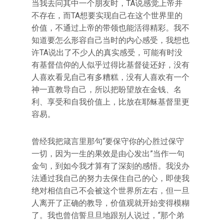
当我去问其中一个朋友时，TA说感觉上帝并
不存在，而TA想要实现自己在这个世界里的
价值，不通过上帝的带领也能活得精彩。我不
知道要怎么形容自己当时的内心感受，我想也
许TA说出了不少人的真实感受，可能有时没
有基督信仰的人似乎过得比基督徒还好，没有
人喜欢看见自己有多糟糕，没有人喜欢有一个
神一直教导自己，所以把盼望放在金钱、名
利、享受和自我价值上，比放在耶稣基督里更
容易。
曾经我把箴言里那句“要保守你的心胜过保守
一切，因为一生的果效是由心发出”当作一句
金句，到如今我才算有了深刻的感悟。我没办
法通过我自己的努力去保住自己的心，即使我
绝对相信自己不会被这个世界所左右，但一旦
人离开了正确的教导，价值观就开始变得模糊
了。我也曾信誓旦旦地跟别人说过，“那个弟