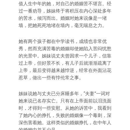
值人生中年的她，对自己的婚姻苦不堪言。经
过一番劝导，姊妹终于将积压在内心深处多年
的苦水，倾泻而出。婚姻对她来说像是一堵
墙，把她死死地堵在墙内，毫无喘息之力。
她有两个孩子都在中学读书，成绩也非常优
秀，然而充满苦毒的婚姻却使她陷入苦闷忧愁
的光景中。姊妹说丈夫曾因求一个儿子，信靠
过上帝，但好景不长，有儿子后就渐渐疏离了
上帝，最后变得越来越悖逆，经常在外面沾花
惹草，做出一些有悖伦常之事。
姊妹说她与丈夫已分床睡多年，“夫妻”一词对
她来说已名存实亡。只有在上帝面前以泪洗面
时，才得到一些安慰。从她的诉苦中，我看到
了她内心的挣扎，失败的婚姻像一个毒刺，深
深伤害着她。这样类似的婚姻挣扎，在中年人
的婚姻中并不少见。