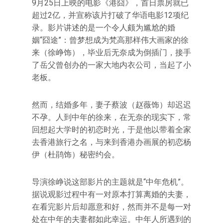
9月25日上映的电影《港囧》，首日票房就已
超过2亿，并宣称该片打破了华语电影12项纪
录。影片讲述的是一个令人颇为尴尬的婚
姻“囧途”：曾梦想成为梵高那样伟大画家的徐
来（徐峥饰），毕业后无奈成为倒插门，接手
了岳父曾创办的一家大地内衣公司，当起了小
老板。
然而，结婚多年，妻子蔡波（赵薇饰）却迟迟
不孕。人到中年的徐来，在无奈的现实下，常
回想起大学时的初恋时光，于是他以带着全家
去香港旅行之名，与来到香港办画展的初恋杨
伊（杜鹃饰）秘密约会。
导演徐峥说这部影片的主题就是“中年危机”。
据说观影过程中有一对原本打算离婚的夫妻，
在看完影片后却愿意和好，然而并不是每一对
处在中年的夫妻都如此幸运。中年人所遇到的