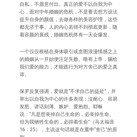
自私，不愿意付出。真正的爱不以自我为中
心，面对中年婚姻的危机，不是要去想方设法
提升自身的颜值，去做各样的美容护理，这些
都无济于事。人的内心若得不到彻底更新，随
着容颜的衰残，婚姻危机终有一天会爆发。
一个仅仅根植在身体吸引或贪图浪漫情感之上
的婚姻从一开始便注定失败。唯有上帝，赐给
我们爱的能力，才能践行为对方舍己的爱之真
谛。
保罗反复强调，爱就是“不求自己的益处”，并
举出以自我为中心的许多表现：沒耐心、容易
发怒、讲话刻薄、嫉妒、爱抱怨。耶稣
说：“凡是想丧掉自己生命的，必丧掉生命。
但为我牺牲生命的，必得着生命”（马太福音
16：25），主说这句话就是在重申“舍己”的原