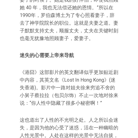
她 40 年，我也无法偿还她的恩情。”所以在
1990年，罗伯森博土为了专心照看妻子，辞
去了神学院院长的职位。这就是夫妻之道。妻
子默默支持丈夫，顺服丈夫，丈夫在关键时刻
也毫无犹豫地照顾妻子，爱妻子。
迷失的心需要上帝来导航
《港囧》这部影片的英文翻译似乎更加贴近剧
中内容，其英文名《Lost In Hong Kong》(迷
失香港)。影片中一路对姐夫徐来穷追不舍的
小舅子蔡拉拉（包贝尔饰）不止一次地对徐来
说：“你人性中隐藏了很多小秘密啊！”
这也道出了人性的不光明之处。人之所以会迷
失，是因为他的心受了迷惑，活在一种幽暗的
人性光景中。人处在这样的光景中无法自拔，