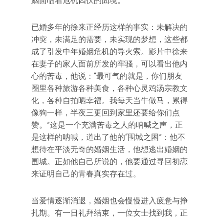
姻面临着危机四伏的囧境。
已婚多年的徐来正经历这样的事实：未解决的
冲突，未满足的需要，未实现的梦想，这些都
成了引发中年婚姻危机的导火索。影片中徐来
在妻子的家人面前所发的牢骚，可以看出他内
心的苦毒，他说：“最可气的就是，你们朋友
圈里各种旅游各种美食，各种心灵鸡汤宗教文
化，各种自拍晒幸福。我每天当牛做马，累得
像狗一样，半夜三更回到家里还要给你们点
赞。”这是一个充满苦毒之人的呐喊之声，正
是这样的呐喊，道出了他的“围城之困”：他不
想待在平淡无奇的婚姻生活，他想逃出婚姻的
围城。正如他自己所说的，他要通过寻回初恋
来证明自己的青春真实存在过。
当爱情逐渐消退，婚姻也会慢慢进入疲惫与挣
扎期。有一日礼拜结束，一位女士找到我，正