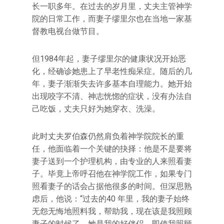
长一职多年。在过去的岁月里，丈夫主管神学
院的日常工作，而妻子缪里尔也在当地一家基
督教电视台做节目。
但1984年起，妻子缪里尔的健康状况开始恶
化，经确诊她患上了早老性痴呆症。随后的几
年，妻子渐渐失去许多基本自理能力。她开始
出现咬字不清、神志恍惚的症状，没有办法自
己吃饭，丈夫只好为她穿衣、洗澡。
此时丈夫罗伯森仍然肩负着神学院院长的重
任，他面临着一个关键的抉择：他是不是要将
妻子送到一个护理机构，由专业的人来照看妻
子。毕竟上帝呼召他在神学院工作，如果专门
照看妻子的话会占据他很多的时间。但深思熟
虑后，他说：“过去的40 年里，我的妻子始终
无怨无悔地照料我，帮助我，现在该是我照顾
妻子的时候了。她是我的好伴侣，即使我照顾