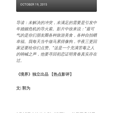
OCTOBER 19, 2015
导读：未解决的冲突，未满足的需要是引发中
年婚姻危机的导火索。影片中徐来说：“最可
气的是你们朋友圈各种旅游美食，各种自拍晒
幸福。我每天当牛做马累得像狗，半夜三更回
家还要给你们点赞。”这是一个充满苦毒之人
的呐喊之声，他要寻回初恋证明青春真实存在
过。
《境界》独立出品 【热点影评】
文| 郭为