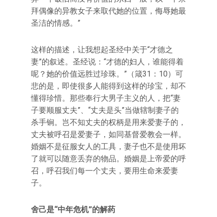
拜偶像的异教女子来取代她的位置，侮辱她最
圣洁的情感。”
这样的描述，让我想起圣经中关于“才德之
妻”的叙述。圣经说：“才德的妇人，谁能得着
呢？她的价值远胜过珍珠。”（箴31：10）可
悲的是，即使很多人能得到这样的珍宝，却不
懂得珍惜。那些奉行大男子主义的人，把“妻
子要顺服丈夫”、“丈夫是头”当做辖制妻子的
杀手锏。岂不知丈夫的权柄是用来爱妻子的，
丈夫被呼召是爱妻子，如同基督爱教会一样。
婚姻不是征服女人的工具，妻子也不是使用坏
了就可以随意丢弃的物品。婚姻是上帝爱的呼
召，呼召我们每一个丈夫，要用生命来爱妻
子。
舍己是“中年危机”的解药