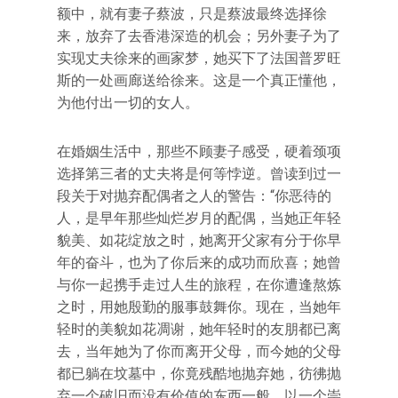
额中，就有妻子蔡波，只是蔡波最终选择徐
来，放弃了去香港深造的机会；另外妻子为了
实现丈夫徐来的画家梦，她买下了法国普罗旺
斯的一处画廊送给徐来。这是一个真正懂他，
为他付出一切的女人。
在婚姻生活中，那些不顾妻子感受，硬着颈项
选择第三者的丈夫将是何等悖逆。曾读到过一
段关于对抛弃配偶者之人的警告：“你恶待的
人，是早年那些灿烂岁月的配偶，当她正年轻
貌美、如花绽放之时，她离开父家有分于你早
年的奋斗，也为了你后来的成功而欣喜；她曾
与你一起携手走过人生的旅程，在你遭逢熬炼
之时，用她殷勤的服事鼓舞你。现在，当她年
轻时的美貌如花凋谢，她年轻时的友朋都已离
去，当年她为了你而离开父母，而今她的父母
都已躺在坟墓中，你竟残酷地抛弃她，彷彿抛
弃一个破旧而没有价值的东西一般，以一个崇