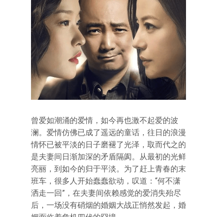
曾爱如潮涌的爱情，如今再也激不起爱的波
澜。爱情仿佛已成了遥远的童话，往日的浪漫
情怀已被平淡的日子磨褪了光泽，取而代之的
是夫妻间日渐加深的矛盾隔阂。从最初的光鲜
亮丽，到如今的归于平淡。为了赶上青春的末
班车，很多人开始蠢蠢欲动，叹道：“何不潇
洒走一回”，在夫妻间依赖感觉的爱消失殆尽
后，一场没有硝烟的婚姻大战正悄然发起，婚