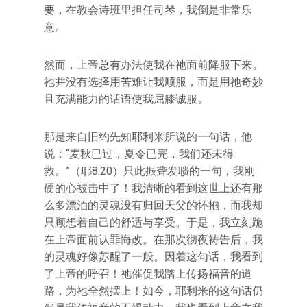
要，在教会诗班里担任司琴，我倒是非常乐
意。
然而，上帝总有办法使我在祂面前降服下来。
祂并没有选择用苦难让我顺服，而是用祂奇妙
且充满能力的话语使我屈膝诚服。
那是来自旧约先知耶利米所说的一句话，他
说：“麦秋已过，夏令已完，我们还未得
救。”（耶8:20）只此振聋发聩的一句，我刚
硬的心被击中了！我清晰的看到这世上还有那
么多漂泊的灵魂没有归回天父的怀抱，而我却
只顾想着自己的舒适与享受。于是，我立刻跪
在上帝面前认罪悔改。在那次彻夜祷告后，我
的灵魂好像苏醒了一般。因着这句话，我看到
了上帝的呼召！祂催促我踏上传扬福音的道
路，为祂全然摆上！如今，耶利米的这句话仍