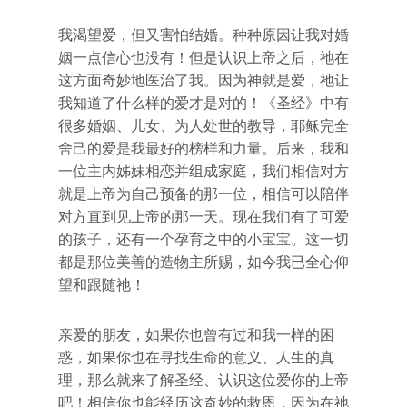
我渴望爱，但又害怕结婚。种种原因让我对婚
姻一点信心也没有！但是认识上帝之后，祂在
这方面奇妙地医治了我。因为神就是爱，祂让
我知道了什么样的爱才是对的！《圣经》中有
很多婚姻、儿女、为人处世的教导，耶稣完全
舍己的爱是我最好的榜样和力量。后来，我和
一位主内姊妹相恋并组成家庭，我们相信对方
就是上帝为自己预备的那一位，相信可以陪伴
对方直到见上帝的那一天。现在我们有了可爱
的孩子，还有一个孕育之中的小宝宝。这一切
都是那位美善的造物主所赐，如今我已全心仰
望和跟随祂！
亲爱的朋友，如果你也曾有过和我一样的困
惑，如果你也在寻找生命的意义、人生的真
理，那么就来了解圣经、认识这位爱你的上帝
吧！相信你也能经历这奇妙的救恩，因为在祂