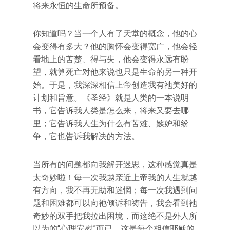
将来永恒的生命所预备。
你知道吗？当一个人有了天堂的概念，他的心
会变得有多大？他的胸怀会变得宽广，他会轻
看地上的苦楚、得与失，他会变得永远有盼
望，就算死亡对他来说也只是生命的另一种开
始。于是，我深深相信上帝创造我有祂美好的
计划和旨意。《圣经》就是人类的一本说明
书，它告诉我人类是怎么来，将来又要去哪
里；它告诉我人生为什么有苦难、嫉妒和纷
争，它也告诉我解决的方法。
当所有的问题都向我解开迷思，这种感觉真是
太奇妙啦！每一次我越亲近上帝我的人生就越
有方向，我不再无助和迷惘；每一次我遇到问
题和困难都可以向祂倾诉和祷告，我会看到祂
奇妙的双手把我拉出困境，而这绝不是外人所
以为的“心理安慰”而已，这是每个相信耶稣的