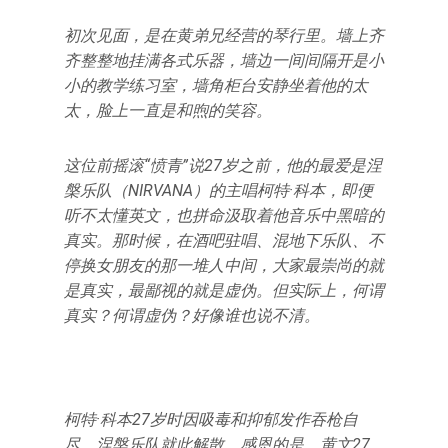
初次见面，是在黄弟兄经营的琴行里。墙上齐
齐整整地挂满各式乐器，墙边一间间隔开是小
小的教学练习室，墙角柜台安静坐着他的太
太，脸上一直是和煦的笑容。
这位前摇滚“愤青”说27岁之前，他的最爱是涅
槃乐队（NIRVANA）的主唱柯特·科本，即便
听不太懂英文，也拼命汲取着他音乐中黑暗的
真实。那时候，在酒吧驻唱、混地下乐队、不
停换女朋友的那一堆人中间，大家最崇尚的就
是真实，最鄙视的就是虚伪。但实际上，何谓
真实？何谓虚伪？好像谁也说不清。
柯特·科本27岁时因吸毒和抑郁发作吞枪自
尽，涅槃乐队就此解散。感恩的是，黄文27