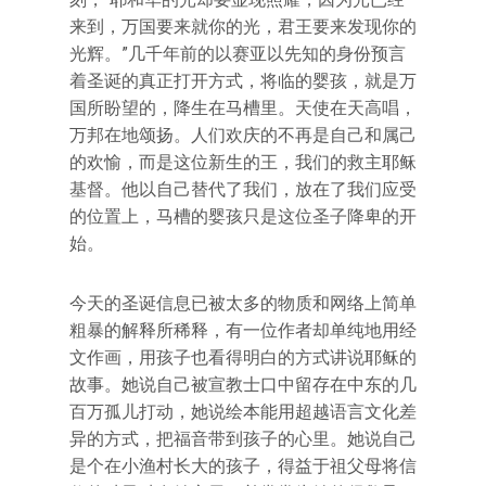
来到，万国要来就你的光，君王要来发现你的
光辉。”几千年前的以赛亚以先知的身份预言
着圣诞的真正打开方式，将临的婴孩，就是万
国所盼望的，降生在马槽里。天使在天高唱，
万邦在地颂扬。人们欢庆的不再是自己和属己
的欢愉，而是这位新生的王，我们的救主耶稣
基督。他以自己替代了我们，放在了我们应受
的位置上，马槽的婴孩只是这位圣子降卑的开
始。
今天的圣诞信息已被太多的物质和网络上简单
粗暴的解释所稀释，有一位作者却单纯地用经
文作画，用孩子也看得明白的方式讲说耶稣的
故事。她说自己被宣教士口中留存在中东的几
百万孤儿打动，她说绘本能用超越语言文化差
异的方式，把福音带到孩子的心里。她说自己
是个在小渔村长大的孩子，得益于祖父母将信