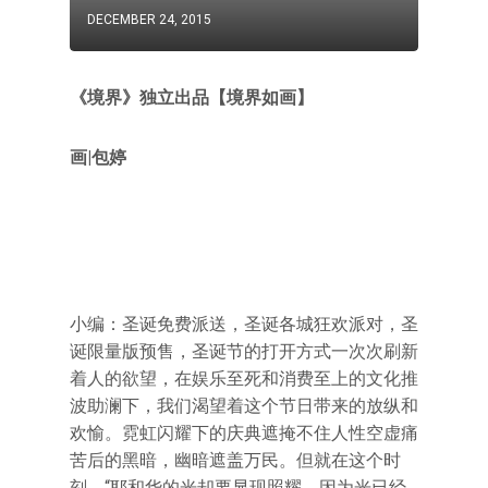
DECEMBER 24, 2015
《境界》独立出品【境界如画】
画|包婷
小编：圣诞免费派送，圣诞各城狂欢派对，圣
诞限量版预售，圣诞节的打开方式一次次刷新
着人的欲望，在娱乐至死和消费至上的文化推
波助澜下，我们渴望着这个节日带来的放纵和
欢愉。霓虹闪耀下的庆典遮掩不住人性空虚痛
苦后的黑暗，幽暗遮盖万民。但就在这个时
刻，“耶和华的光却要显现照耀，因为光已经