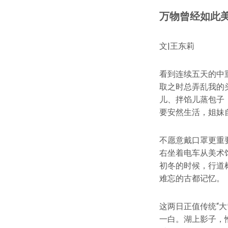
万物曾经如此
文|王东莉
看到连续五天的中
取之时总弄乱我的
儿、拌馅儿蒸包子
要安然生活，姐妹
不愿意戴口罩更重
右坐着电车从美术
初冬的时候，行道
难忘的古都记忆。
这两日正值传统“
一白。湖上影子，惟