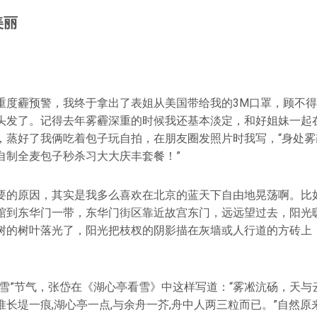
美丽
重度霾预警，我终于拿出了表姐从美国带给我的3M口罩，顾不
头发了。记得去年雾霾深重的时候我还基本淡定，和好姐妹一起
，蒸好了我俩吃着包子玩自拍，在朋友圈发照片时我写，“身处雾
自制全麦包子秒杀习大大庆丰套餐！”
要的原因，其实是我多么喜欢在北京的蓝天下自由地晃荡啊。比
馆到东华门一带，东华门街区靠近故宫东门，远远望过去，阳光
树的树叶落光了，阳光把枝杈的阴影描在灰墙或人行道的方砖上
大雪”节气，张岱在《湖心亭看雪》中这样写道：“雾凇沆砀，天与
长堤一痕,湖心亭一点,与余舟一芥,舟中人两三粒而已。”自然原