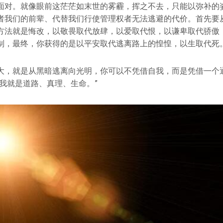
面对。就像眼前这茫茫如末世的雾霾，挥之不去，只能以弥补的
者我们的前辈、代替我们行使管理权者无法逃避的代价。首先要
方法就是悔改，以敬畏取代放肆，以爱取代恨，以谦卑取代骄傲
制，最终，你获得的是以平安取代逃离路上的惶惶，以生取代死
大，就是从黑暗逃离向光明，你可以不凭借自我，而是凭借一个
“我就是道路、真理、生命。”