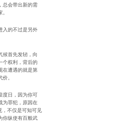
，总会带出新的需
家。
进入的不过是另外
。
气候首先发轫，向
一个权利，背后的
现在遭遇的就是第
代价。
惶度日，因为你可
成为罪犯，原因在
死，不仅是可知可见
为你纵使有百般武