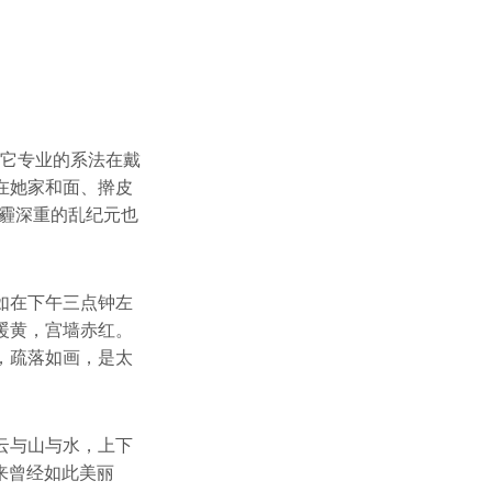
得它专业的系法在戴
在她家和面、擀皮
霾深重的乱纪元也
如在下午三点钟左
暖黄，宫墙赤红。
，疏落如画，是太
云与山与水，上下
来曾经如此美丽