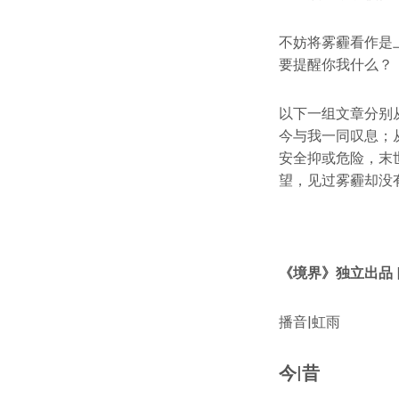
不妨将雾霾看作是
要提醒你我什么？
以下一组文章分别
今与我一同叹息；
安全抑或危险，末
望，见过雾霾却没
《境界》独立出品 
播音|虹雨
今|昔