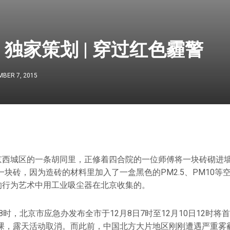
独家策划 | 穿过红色霾警
BER 7, 2015
北京西城区的一条胡同里，正修着四合院的一位师傅将一块砖砌进
块砖，因为造砖的材料里加入了一盒黑色的PM2.5、PM10等
天的行为艺术中用工业吸尘器在北京收集的。
18时，北京市应急办发布全市于12月8日7时至12月10日12时
课，露天活动取消。而此前，中国北方大片地区刚刚遭遇严重雾