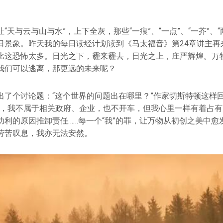
“天与云与山与水”，上下全灰，那些“一痕”、“一点”、“一芥”、
日景象。昨天我的每日读经计划读到《马太福音》第24章讲主再
比这恐怖太多。日光之下，霾来霾去，日光之上，庄严辉煌。万
我们可以逃离，那更远的未来呢？
出了个讨论题：“这个世界的问题出在哪里？”作家切斯特顿这样回
啊，我不属于相关政府、企业，也不开车，但我心里一样有着占
功利的原因推卸责任……每一个“我”的罪，让万物从初创之美中愈
劳苦叹息，我亦无法安然。