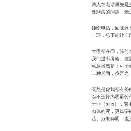
两人在电话里先是
要顾虑的问题。最
挂断电话，回味这
一环，总不能让自
大家都在问，缘何
我们提出考验。这
寓意当然是：可享
二种局面，换言之
既然是你我都有份
以不选择为雾霾付
于罪（sins）
肉体的死，更重要
艺、万般聪明，也