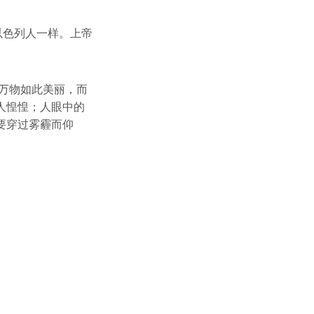
以色列人一样。上帝
昔万物如此美丽，而
人惶惶；人眼中的
要穿过雾霾而仰