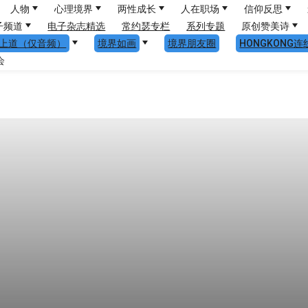
人物
心理境界
两性成长
人在职场
信仰反思
子频道
电子杂志精选
常约瑟专栏
系列专题
原创赞美诗
上道（仅音频）
境界如画
境界朋友圈
HONGKONG连
会