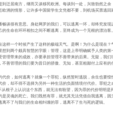
提到迁居南方，继而又谈移民欧洲。每谈到一处，兴致勃然之余
近欧洲的情形，让许多中国留学生文凭都不要，到机场买票逃回
番畅谈很有意思。身处网罗的我们，可以逃离一环，却终究发现
己的生命在环环相扣之间不断逃离，至终成为一个无根的漂泊客
在这样一个时候产生了这样的极端天气。是啊！为什么是现在？
里想到两个颇具智慧的字眼：管理，这是上帝明确赋予人类的第
受管理带来的成效，亦要承担管理不善带来的后果。无疑，我们
，不善管理的我们要为昔日的骄傲、无知，甚至粗鄙付上应有的
的代价，如何逃离？就像一个罪犯，纵然暂时逃脱，余生也要惶
代价，却不得不选择为另外一种生活的负面情境付代价。罪犯之
，若不从根子上认识这个东西，就无法有盼望，因为罪的代价明明是
的是灵魂的死亡。我们既然有罪，就尤其无法凭借自我逃离，因
逃离不了与我们的生命相纠缠的罪，逃离不了生与死的逻辑。