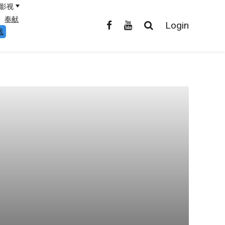
影视
奉献
Login
线