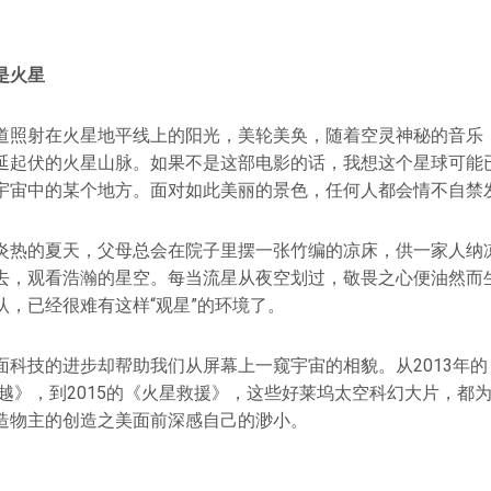
是火星
道照射在火星地平线上的阳光，美轮美奂，随着空灵神秘的音乐
延起伏的火星山脉。如果不是这部电影的话，我想这个星球可能
宇宙中的某个地方。面对如此美丽的景色，任何人都会情不自禁
炎热的夏天，父母总会在院子里摆一张竹编的凉床，供一家人纳
去，观看浩瀚的星空。每当流星从夜空划过，敬畏之心便油然而
认，已经很难有这样“观星”的环境了。
面科技的进步却帮助我们从屏幕上一窥宇宙的相貌。从2013年
穿越》，到2015的《火星救援》，这些好莱坞太空科幻大片，都
造物主的创造之美面前深感自己的渺小。