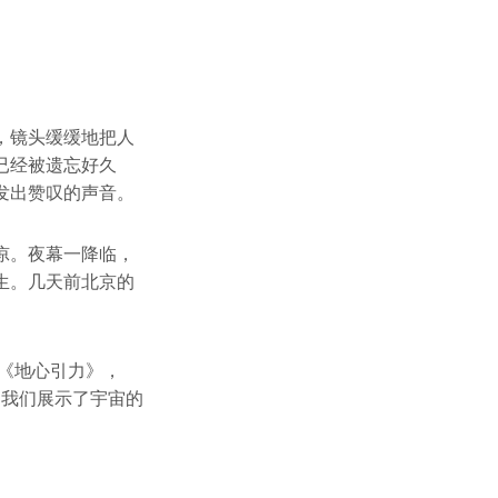
，镜头缓缓地把人
已经被遗忘好久
发出赞叹的声音。
凉。夜幕一降临，
生。几天前北京的
的《地心引力》，
为我们展示了宇宙的