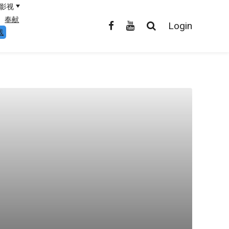
影视
奉献
Login
线