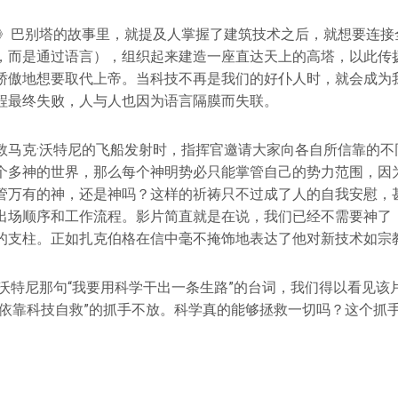
纪》巴别塔的故事里，就提及人掌握了建筑技术之后，就想要连接
，而是通过语言），组织起来建造一座直达天上的高塔，以此传
骄傲地想要取代上帝。当科技不再是我们的好仆人时，就会成为
程最终失败，人与人也因为语言隔膜而失联。
救马克·沃特尼的飞船发射时，指挥官邀请大家向各自所信靠的不
个多神的世界，那么每个神明势必只能掌管自己的势力范围，因
管万有的神，还是神吗？这样的祈祷只不过成了人的自我安慰，
出场顺序和工作流程。影片简直就是在说，我们已经不需要神了
的支柱。正如扎克伯格在信中毫不掩饰地表达了他对新技术如宗
·沃特尼那句“我要用科学干出一条生路”的台词，我们得以看见该
类依靠科技自救”的抓手不放。科学真的能够拯救一切吗？这个抓