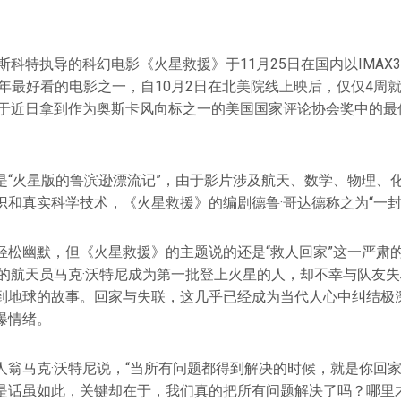
斯科特执导的科幻电影《火星救援》于11月25日在国内以IMAX
5年最好看的电影之一，自10月2日在北美院线上映后，仅仅4周
榜，并于近日拿到作为奥斯卡风向标之一的美国国家评论协会奖中的
是“火星版的鲁滨逊漂流记”，由于影片涉及航天、数学、物理、
识和真实科学技术，《火星救援》的编剧德鲁·哥达德称之为“一封
轻松幽默，但《火星救援》的主题说的还是“救人回家”这一严肃
演的航天员马克·沃特尼成为第一批登上火星的人，却不幸与队友
到地球的故事。回家与失联，这几乎已经成为当代人心中纠结极
爆情绪。
人翁马克·沃特尼说，“当所有问题都得到解决的时候，就是你回家
是话虽如此，关键却在于，我们真的把所有问题解决了吗？哪里