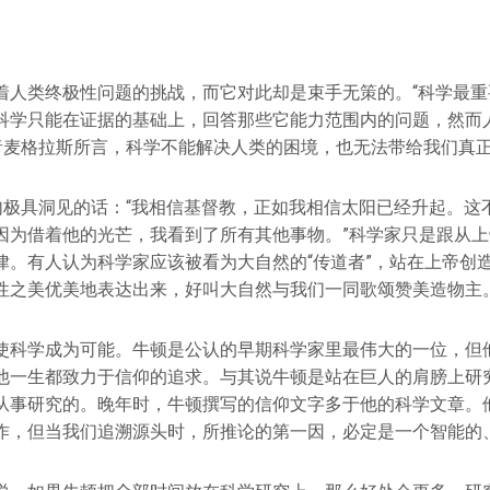
着人类终极性问题的挑战，而它对此却是束手无策的。“科学最重
科学只能在证据的基础上，回答那些它能力范围内的问题，然而
学者麦格拉斯所言，科学不能解决人类的困境，也无法带给我们真
一句极具洞见的话：“我相信基督教，正如我相信太阳已经升起。
因为借着他的光芒，我看到了所有其他事物。”科学家只是跟从
律。有人认为科学家应该被看为大自然的“传道者”，站在上帝创
性之美优美地表达出来，好叫大自然与我们一同歌颂赞美造物主
使科学成为可能。牛顿是公认的早期科学家里最伟大的一位，但
他一生都致力于信仰的追求。与其说牛顿是站在巨人的肩膀上研
从事研究的。晚年时，牛顿撰写的信仰文字多于他的科学文章。
作，但当我们追溯源头时，所推论的第一因，必定是一个智能的