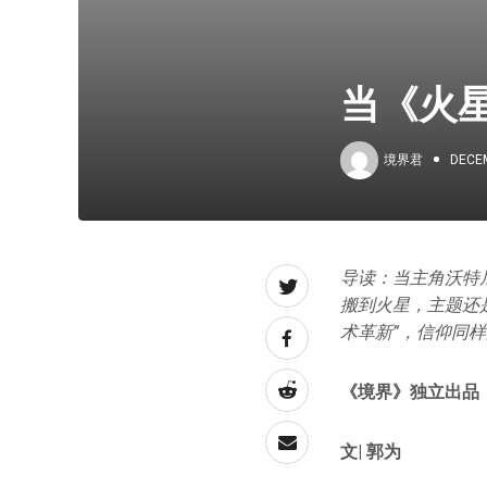
当《火
境界君
DECEM
导读：当主角沃特
搬到火星，主题还
术革新”，信仰同
《境界》独立出品
文| 郭为