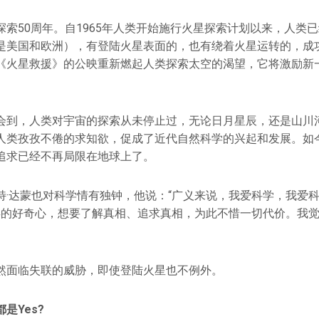
索50周年。自1965年人类开始施行火星探索计划以来，人类已
是美国和欧洲），有登陆火星表面的，也有绕着火星运转的，成功
《火星救援》的公映重新燃起人类探索太空的渴望，它将激励新
会到，人类对宇宙的探索从未停止过，无论日月星辰，还是山川
人类孜孜不倦的求知欲，促成了近代自然科学的兴起和发展。如
追求已经不再局限在地球上了。
特·达蒙也对科学情有独钟，他说：“广义来说，我爱科学，我爱
类的好奇心，想要了解真相、追求真相，为此不惜一切代价。我
然面临失联的威胁，即使登陆火星也不例外。
是Yes?