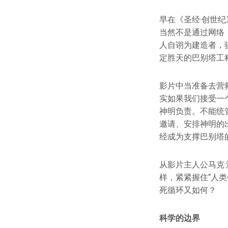
早在《圣经·创世
当然不是通过网络
人自诩为建造者，
定胜天的巴别塔工
影片中当准备去营
实如果我们接受一
神明负责。不能统
邀请、安排神明的
经成为支撑巴别塔
从影片主人公马克
样，紧紧握住“人
死循环又如何？
科学的边界