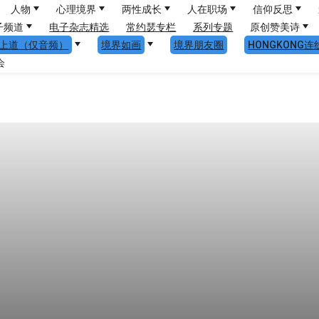
人物
心理境界
两性成长
人在职场
信仰反思
子频道
电子杂志精选
常约瑟专栏
系列专题
原创赞美诗
上道（仅音频）
境界如画
境界朋友圈
HONGKONG连
会