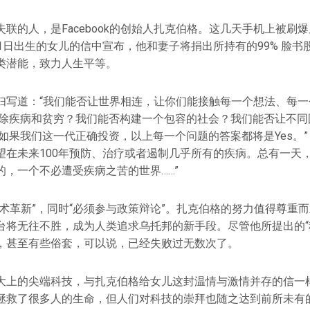
联的人，是Facebook的创始人扎克伯格。这几天手机上被刷
1日出生的女儿的信中宣布，他和妻子将捐出所持有的99% 脸书股
类潜能，致力人生平等。
妇写道：“我们能否让世界相连，让你们能接触每一个想法、每一
消除疾病和贫穷？我们能否构建一个包容的社会？我们能否让不同
如果我们这一代正确投资，以上每一个问题的答案都将是Yes。”
望在未来100年预防、治疗或者遏制几乎所有的疾病。总有一天
的，一个不必遭受疾病之苦的世界……”
技术革新”，同时“必须参与政策辩论”。扎克伯格的努力值得尊重
台将无往不胜，成为人类追求乌托邦的新手段。尽管他所提出的“
，甚至有些俗套，可以说，已经失败过无数次了。
大上的尖端科技，与扎克伯格给女儿这封温情与激情并存的信一
拯救了很多人的生命，但人们对科技的崇拜也随之达到前所未有