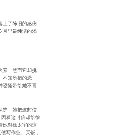
落上了陈旧的感伤
岁月里最纯洁的渴
火索，然而它却挑
、不知所措的恐
种恐慌带给她不喜
保护，她把这封信
，因着这封信却给徐
着她对徐太宇的这
无偿写作业、买饭，