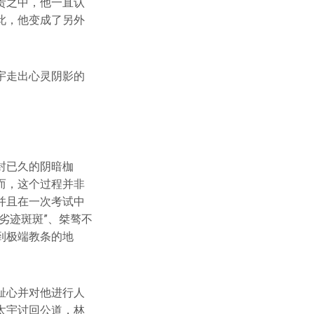
责之中，他一直认
此，他变成了另外
宇走出心灵阴影的
封已久的阴暗枷
而，这个过程并非
并且在一次考试中
劣迹斑斑”、桀骜不
到极端教条的地
耻心并对他进行人
太宇讨回公道，林