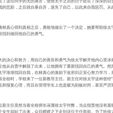
去了这位同学的无比痛苦，使徐太宇之后的日子处在了深深的自
成的悲剧，之后就自暴自弃，迷失了自己，以此来自我惩罚。从
痛林真心得到真相之后，勇敢地做出了一个决定，她要帮助徐太
新找到做回他自己的勇气。
大的决心和努力，用自己的善良和勇气为徐太宇解开他内心里冰
让他从自责中解脱了出来，让他拥有了重新找回自己的勇气。然
太宇渐渐找回自我，在林真心的激励下改邪归正安心努力学习，
惊全校时，学校来了一位新教导主任。新主任对徐太宇这种曾经“
见和报复心理，而且在管理学生上也是极为刻板封闭，甚至严厉
位新主任竟然当着全校师生诬蔑徐太宇作弊，当众指责他没有羞
个女生却站了出来，众目睽睽之下走到这位主任面前。为了给徐