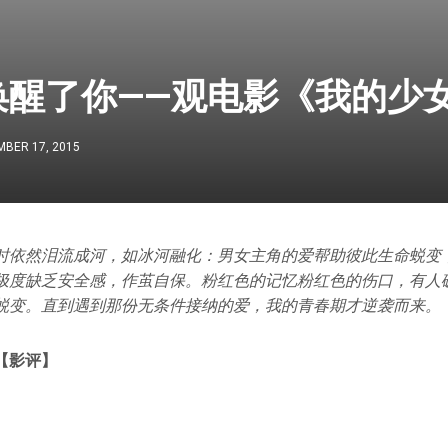
唤醒了你——观电影《我的少
BER 17, 2015
时依然泪流成河，如冰河融化：男女主角的爱帮助彼此生命蜕变
极度缺乏安全感，作茧自保。粉红色的记忆粉红色的伤口，有人
蜕变。直到遇到那份无条件接纳的爱，我的青春期才逆袭而来。
【影评】