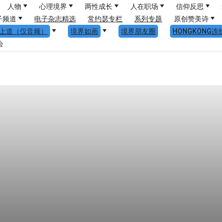
人物
心理境界
两性成长
人在职场
信仰反思
子频道
电子杂志精选
常约瑟专栏
系列专题
原创赞美诗
上道（仅音频）
境界如画
境界朋友圈
HONGKONG连
会