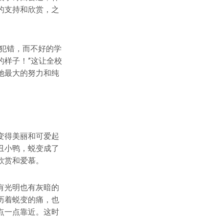
的支持和欣赏，之
犯错，而不好的学
的样子！”这让全校
她最大的努力和纯
变得美丽和可爱起
丑小鸭，蜕变成了
欣赏和爱慕。
有光明也有灰暗的
历着蜕变的痛，也
点一点靠近。这时