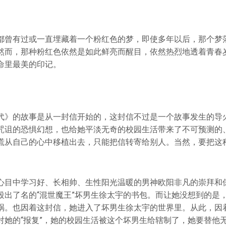
都曾有过或一直埋藏着一个粉红色的梦，即使多年以后，那个梦
然而，那种粉红色依然是如此鲜亮而醒目，依然热烈地透着青春
命里最美的印记。
代》的故事是从一封信开始的，这封信不过是一个故事发生的导
咒诅的恐惧幻想，也给她平淡无奇的校园生活带来了不可预测的
慌从自己的心中移植出去，只能把信转寄给别人。当然，要把这
心目中学习好、长相帅、生性阳光温暖的男神欧阳非凡的崇拜和
殴出了名的“混世魔王”坏男生徐太宇的书包。而让她没想到的是
祸。也因着这封信，她进入了坏男生徐太宇的世界里。从此，因
对她的“报复”，她的校园生活被这个坏男生给辖制了，她要替他