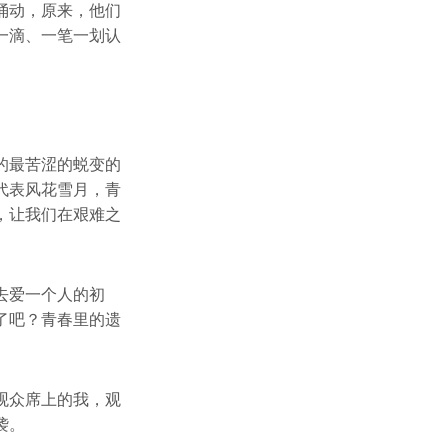
涌动，原来，他们
一滴、一笔一划认
的最苦涩的蜕变的
代表风花雪月，青
，让我们在艰难之
去爱一个人的初
了吧？青春里的遗
观众席上的我，观
袭。