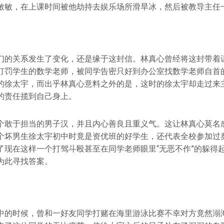
敏敏，在上课时间被他劫持去娱乐场所滑旱冰，然后被教导主任
们的关系发生了变化，还是缘于这封信。林真心曾经将这封带着
打罚学生的数学老师，被同学告密只好到办公室找数学老师自首
的徐太宇，而出乎林真心意料之外的是，这时的徐太宇却走过来
的责任揽到自己身上。
个敢于担当的男子汉，并且内心善良且重义气。这让林真心莫名
个坏男生徐太宇初中时竟是资优班的好学生，还代表全校参加过
了现在这样一个打驾斗殴甚至在同学老师眼里“无恶不作”的躲得
为此寻找答案。
中的时候，曾和一好友同学打赌在海里游泳比赛不幸对方竟然溺