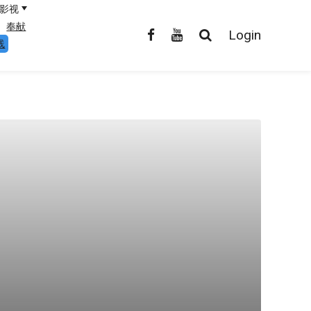
影视
奉献
Login
线