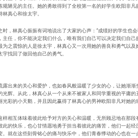
陈规陋见的主任。她的勇敢得到了全校第一名的好学生欧阳非凡
持林真心和徐太宇。
之时，林真心振振有词地说出了大家的心声：“成绩好的学生也会
，主任，你不能决定我们什么，唯有我们自己可以决定我们自己
最为之震惊的人是徐太宇，林真心又一次用她的善良和勇气以及
太宇找回了做回他自己的勇气。
流露出来的关心和爱护，也如春风般温暖了少女的心，让她渐渐
的光辉。从此，林真心从一个从来不被家人和同学重视的平庸的
丽光彩的小天鹅，并且因此赢得了林真心的男神欧阳非凡对她的
这样相互体味着彼此给予对方的关心和温暖，无所顾忌地在那段
彼此的快乐，也心甘情愿地勇于担当着彼此的痛苦，他们一起经
变。就在这些刻骨铭心的痛与快乐中，他们青春悸动的心也在一