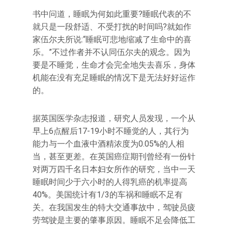
书中问道，睡眠为何如此重要?睡眠代表的不
就只是一段舒适、不受打扰的时间吗?就如作
家伍尔夫所说:“睡眠可悲地缩减了生命中的喜
乐。”不过作者并不认同伍尔夫的观念。因为
要是不睡觉，生命才会完全地失去喜乐，身体
机能在没有充足睡眠的情况下是无法好好运作
的。
据英国医学杂志报道，研究人员发现，一个从
早上6点醒后17-19小时不睡觉的人，其行为
能力与一个血液中酒精浓度为0.05%的人相
当，甚至更差。在英国癌症期刊曾经有一份针
对两万四千名日本妇女所作的研究，当中一天
睡眠时间少于六小时的人得乳癌的机率提高
40%。美国统计有1/3的车祸和睡眠不足有
关。在我国发生的特大交通事故中，驾驶员疲
劳驾驶是主要的肇事原因。睡眠不足会降低工