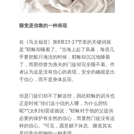
睡觉是信靠的一种表现
在《马太福音》第8章23-27节里的关键词就
是:“耶稣却睡着了。”当海上起了风暴，海浪几
乎要把船只淹没的时候，耶稣却沉沉地睡着
了，而那些曾为渔夫的门徒却完全睡不着。作
者认为这是没有信心的表现，安全的确据是出
于信心，而不是身体反应。
但是门徒们却不了解这些，因此耶稣的训斥也
正是时候:“你们这小信的人哪，为什么胆怯
呢?”(太8:26)雷诺德说：“耶稣对于他的父提供
必要的保护有全然的信心，而显然门徒没有这
样的信心。”可见，愿意躺下休息、睡觉其实
是信靠全能神的一种表现。