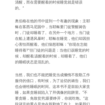
清醒，而在需要醒着的时候睡觉就是错误
的。”
奥伯格在他的书中提到一个有趣的现象：主耶
稣在客西马尼园中，当耶稣要门徒警醒祷告
时，门徒却睡着了。在另外一个地方，当门徒
在船上遭遇风暴时，耶稣在睡觉，他们却因担
心害怕而醒着。他们恼怒耶稣：“你现在怎能
睡得着?”但门徒的问题是：当他们该睡觉的时
候，却醒着;该醒着的时候，却睡着了。他们
的睡眠状态是混乱的。
当然，我们也不能把睡觉当成懒惰不殷勤工作
服侍的借口，有时候，为了迫切的祷告，我们
也会牺牲睡眠的时间。这本书不是鼓励大家贪
睡，如果贪睡就陷入了拜偶像的陷阱里。“不
要贪睡，免致贫穷;眼要睁开，你就吃饱。”这
段箴言的重点是放在殷勤地工作上。如果我们