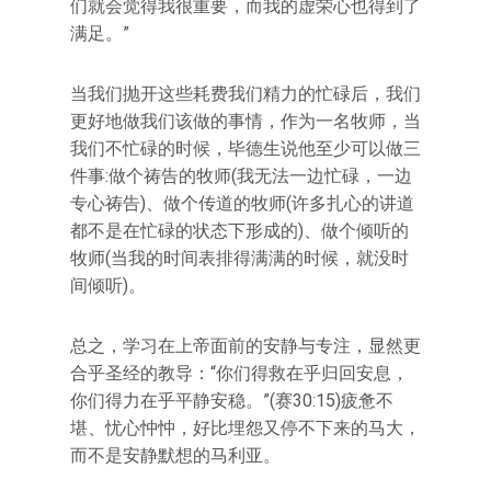
们就会觉得我很重要，而我的虚荣心也得到了
满足。”
当我们抛开这些耗费我们精力的忙碌后，我们
更好地做我们该做的事情，作为一名牧师，当
我们不忙碌的时候，毕德生说他至少可以做三
件事:做个祷告的牧师(我无法一边忙碌，一边
专心祷告)、做个传道的牧师(许多扎心的讲道
都不是在忙碌的状态下形成的)、做个倾听的
牧师(当我的时间表排得满满的时候，就没时
间倾听)。
总之，学习在上帝面前的安静与专注，显然更
合乎圣经的教导：“你们得救在乎归回安息，
你们得力在乎平静安稳。”(赛30:15)疲惫不
堪、忧心忡忡，好比埋怨又停不下来的马大，
而不是安静默想的马利亚。