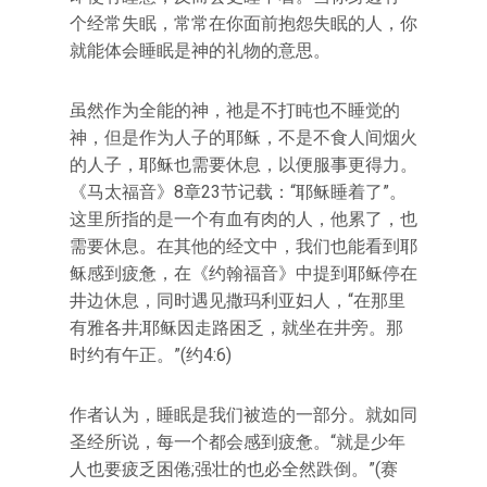
个经常失眠，常常在你面前抱怨失眠的人，你
就能体会睡眠是神的礼物的意思。
虽然作为全能的神，祂是不打盹也不睡觉的
神，但是作为人子的耶稣，不是不食人间烟火
的人子，耶稣也需要休息，以便服事更得力。
《马太福音》8章23节记载：“耶稣睡着了”。
这里所指的是一个有血有肉的人，他累了，也
需要休息。在其他的经文中，我们也能看到耶
稣感到疲惫，在《约翰福音》中提到耶稣停在
井边休息，同时遇见撒玛利亚妇人，“在那里
有雅各井;耶稣因走路困乏，就坐在井旁。那
时约有午正。”(约4:6)
作者认为，睡眠是我们被造的一部分。就如同
圣经所说，每一个都会感到疲惫。“就是少年
人也要疲乏困倦;强壮的也必全然跌倒。”(赛