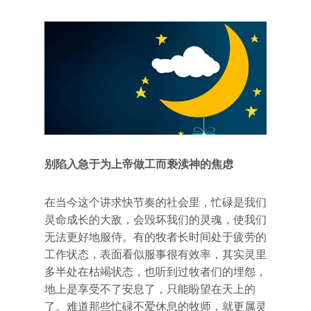
别陷入急于为上帝做工而亵渎神的焦虑
在当今这个讲求快节奏的社会里，忙碌是我们
灵命成长的大敌，会毁坏我们的灵魂，使我们
无法更好地服侍。有的牧者长时间处于疲劳的
工作状态，表面看似服事很有效率，其实灵里
多半处在枯竭状态，也听到过牧者们的埋怨，
地上是享受不了安息了，只能盼望在天上的
了。难道那些忙碌不爱休息的牧师，就更属灵