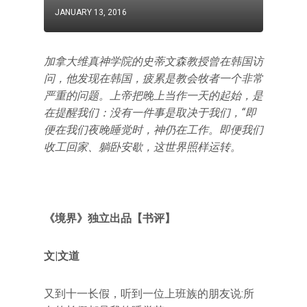
JANUARY 13, 2016
加拿大维真神学院的史蒂文森教授曾在韩国访
问，他发现在韩国，疲累是教会牧者一个非常
严重的问题。上帝把晚上当作一天的起始，是
在提醒我们：没有一件事是取决于我们，“即
便在我们夜晚睡觉时，神仍在工作。即便我们
收工回家、躺卧安歇，这世界照样运转。
《境界》独立出品【书评】
文|文道
又到十一长假，听到一位上班族的朋友说:所